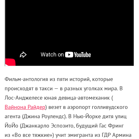
Фильм-антология из пяти историй, которые
происходят в такси — в разных уголках мира. В
Лос-Анджелесе юная девица-автомеханик (
Вайнона Райдер
) везет в аэропорт голливудского
агента (Джина Роулендс). В Нью-Йорке дитя улиц
ЙоЙо (Джанкарло Эспозито, будущий Гас Фринг
из «Во все тяжкие») учит эмигранта из ГДР Армина