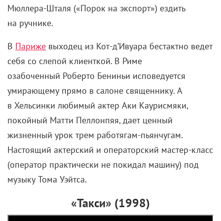
Мюллера-Шталя («Порок на экспорт») ездить
на ручнике.
В
Париже
выходец из Кот-д’Ивуара бестактно ведет
себя со слепой клиенткой. В Риме
озабоченный Роберто Бениньи исповедуется
умирающему прямо в салоне священнику. А
в Хельсинки любимый актер Аки Каурисмяки,
покойный Матти Пеллонпяя, дает ценный
жизненный урок трем работягам-пьянчугам.
Настоящий актерский и операторский мастер-класс
(оператор практически не покидал машину) под
музыку Тома Уэйтса.
«Такси» (1998)