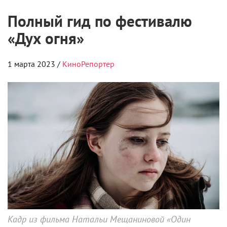
Полный гид по фестивалю
«Дух огня»
1 марта 2023 /
КиноРепортер
Кадр из фильма Натальи Мещаниновой «Один