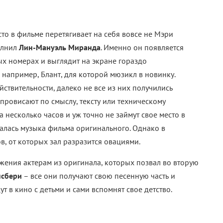
то в фильме перетягивает на себя вовсе не Мэри
олнил
Лин-Мануэль Миранда
. Именно он появляется
ых номерах и выглядит на экране гораздо
например, Блант, для которой мюзикл в новинку.
ействительности, далеко не все из них получились
ровисают по смыслу, тексту или техническому
 несколько часов и уж точно не займут свое место в
валась музыка фильма оригинального. Однако в
, от которых зал разразится овациями.
жения актерам из оригинала, которых позвал во вторую
нсбери
– все они получают свою песенную часть и
т в кино с детьми и сами вспомнят свое детство.