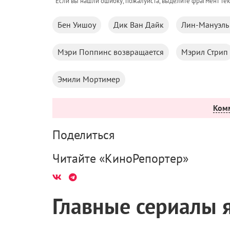
Если вы нашли ошибку, пожалуйста, выделите фрагмент те
Бен Уишоу
Дик Ван Дайк
Лин-Мануэль
Мэри Поппинс возвращается
Мэрил Стрип
Эмили Мортимер
Ком
Поделиться
Читайте «КиноРепортер»
Главные сериалы 