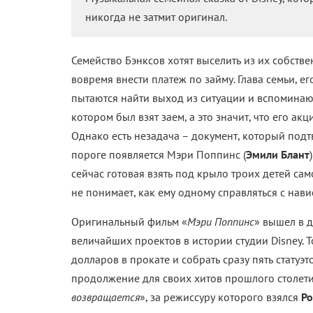
никогда не затмит оригинал.
Семейство Бэнксов хотят выселить из их собстве
вовремя внести платеж по займу. Глава семьи, ег
пытаются найти выход из ситуации и вспоминают
котором был взят заем, а это значит, что его а
Однако есть незадача – документ, который подт
пороге появляется Мэри Поппинс (
Эмили Блант
сейчас готовая взять под крыло троих детей са
не понимает, как ему одному справляться с нав
Оригинальный фильм «
Мэри Поппинс
» вышел в д
величайших проектов в истории студии Disney. 
долларов в прокате и собрать сразу пять статуэт
продолжение для своих хитов прошлого столетия
возвращается
», за режиссуру которого взялся
Р