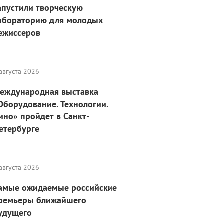
апустили творческую
абораторию для молодых
ежиссеров
августа 2026
еждународная выставка
Оборудование. Технологии.
ино» пройдет в Санкт-
етербурге
августа 2026
амые ожидаемые российские
ремьеры ближайшего
удущего