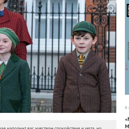
6 
«
М
рая наполнит вас чувством спокойствия и уюта, но