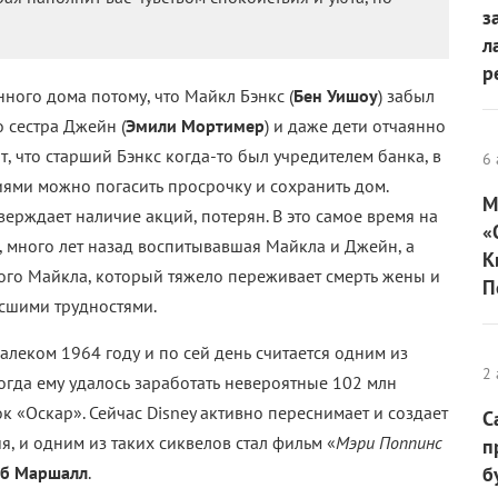
з
л
р
нного дома потому, что Майкл Бэнкс (
Бен Уишоу
) забыл
о сестра Джейн (
Эмили Мортимер
) и даже дети отчаянно
, что старший Бэнкс когда-то был учредителем банка, в
6 
кциями можно погасить просрочку и сохранить дом.
М
верждает наличие акций, потерян. В это самое время на
«
), много лет назад воспитывавшая Майкла и Джейн, а
К
мого Майкла, который тяжело переживает смерть жены и
П
исшими трудностями.
алеком 1964 году и по сей день считается одним из
2 
Тогда ему удалось заработать невероятные 102 млн
ок «Оскар». Сейчас Disney активно переснимает и создает
С
, и одним из таких сиквелов стал фильм «
Мэри Поппинс
п
об Маршалл
.
б