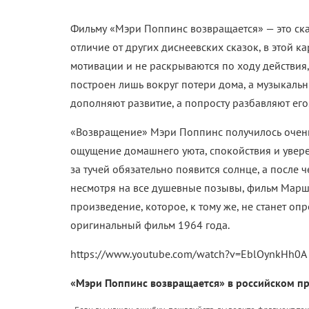
Фильму «Мэри Поппинс возвращается» — это сказк
отличие от других диснеевских сказок, в этой к
мотивации и не раскрываются по ходу действия,
построен лишь вокруг потери дома, а музыкаль
дополняют развитие, а попросту разбавляют его
«Возвращение» Мэри Поппинс получилось очень
ощущение домашнего уюта, спокойствия и увере
за тучей обязательно появится солнце, а после 
несмотря на все душевные позывы, фильм Марш
произведение, которое, к тому же, не станет о
оригинальный фильм 1964 года.
https://www.youtube.com/watch?v=EblOynkHh0A
«Мэри Поппинс возвращается» в российском про