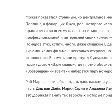
Может показаться странным, но центральное мес
Поппинс, а фонарщик Джек, роль которого исп
практически во всех музыкальных и танцевальн
профессиональней и интересней своих коллег — 
Номеров этих, кстати, много, даже слишком. В д
«изюминками» фильма – несколько откровенно п
исполнению. В память они врежутся буквально на
голливудском «Зале славы», где плотно обосно
«Возвращении» всё-таки наберется пару номеров
Роб Маршалл не забыл отдать дань памяти и ува
часть.
Дик ван Дайк, Мэрил Стрип
и
Анджела Лэ
взбудоражат память тех взрослых, которые приду