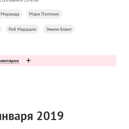
кста и нажмите
Ctrl+Enter
.
 Миранда
Мэри Поппинс
Роб Маршалл
Эмили Блант
ментарии
января 2019