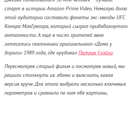
старт в истории Amazon Prime Video. Немалую долю
этой аудитории составили фанаты экс-звезды UFC
Конора МакГрегора, который сыграл прибабахнутого
антагониста. А еще в число зрителей явно
затесались поклонники оригинального «Дома у
дороги» 1989 года, где орудовал
Патрик Суэйзи
.
Пересмотрев старый фильм и посмотрев новый, мы
решили столкнуть их лбами и выяснить, какая
версия круче. Для этого выбрали несколько ключевых
параметров и сравнили по ним обе картины,
зафиксировав результаты на шкале крутости. Где 1
– уровень крутости «чушпан», а 10 – «пацан» (то
есть безоговорочная крутотошка).