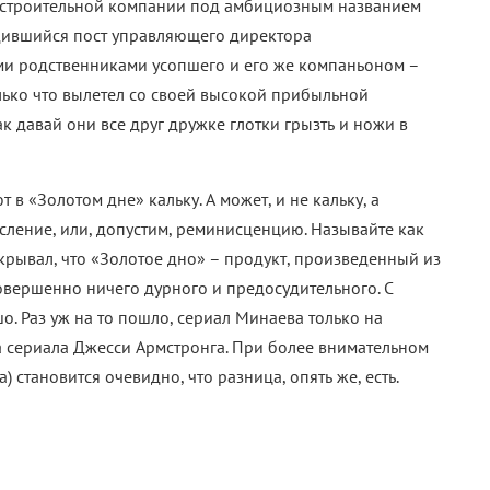
й строительной компании под амбициозным названием
одившийся пост управляющего директора
и родственниками усопшего и его же компаньоном –
ко что вылетел со своей высокой прибыльной
ак давай они все друг дружке глотки грызть и ножи в
т в «Золотом дне» кальку. А может, и не кальку, а
ление, или, допустим, реминисценцию. Называйте как
скрывал, что «Золотое дно» – продукт, произведенный из
совершенно ничего дурного и предосудительного. С
о. Раз уж на то пошло, сериал Минаева только на
 сериала Джесси Армстронга. При более внимательном
) становится очевидно, что разница, опять же, есть.