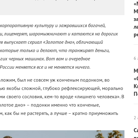
«
М
з
 корпоративную культуру и зажравшихся богачей,
л
и, лицемерят, шаромыжничают и катаются на дорогих
р
ев выпускает сериал «Золотое дно», обличающий
 которые только и делают, что транжирят деньги,
их черных машинах. Вот вам и очередное
6 
России меняется все и не меняется ничего.
М
«
 положим, был не совсем уж конченым подонком, во
К
остью якобы сложной, глубоко рефлексирующей, морально
П
 своего сословия, кем-то вроде «лишнего человека». В
олотое дно» – подонки именно что конченые,
 как бы не растерять, а лучше – кратно приумножить
2 
С
п