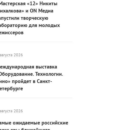
Мастерская «12» Никиты
ихалкова» и ON Медиа
апустили творческую
абораторию для молодых
ежиссеров
августа 2026
еждународная выставка
Оборудование. Технологии.
ино» пройдет в Санкт-
етербурге
августа 2026
амые ожидаемые российские
ремьеры ближайшего