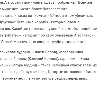
. А это, сами понимаете, сфера проблемная. Всем же
 в мире нет никого более бессовестного,
водители таких вот компаний. Чтобы в том убедиться,
струозные бетонные коробки, которые, словно
анство. Какой же сволочью нужно быть, чтобы подобное
агребать? – негодует про себя обыватель. А вот такой
 Сергей Минаев, хотя вопрос сугубо риторический.
 психопат-лудоман (Павел Попов), избалованная
сованный рохля (Валерий Карпов), тарологиня Зина
жащий (Игорь Гордин) – таков неполный список главных
 основных действующих лиц. Которые поголовно обитают
перманентно плетут интриги, в редких перерывах