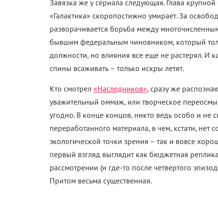
Завязка же у сериала следующая. Глава крупно
«Галактика» скоропостижно умирает. За освоб
разворачивается борьба между многочисленным
бывшим федеральным чиновником, который толь
должности, но влияния все еще не растерял. И к
спины всаживать – только искры летят.
Кто смотрел
«Наследников»
, сразу же распознаю
уважительный оммаж, или творческое переосмыс
угодно. В конце концов, никто ведь особо и не 
переработанного материала, в чем, кстати, нет 
экологической точки зрения – так и вовсе хорош
первый взгляд выглядит как бюджетная реплика
рассмотрении (и где-то после четвертого эпизода
Притом весьма существенная.