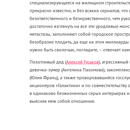
специализирующееся на жилищном строительстве
прекрасно известно, и без всяких сериалов, что
безответственного и безнравственного, чем руко
достаточно взглянуть на все эти уродливые мон
метастазы, заполоняют собой городское простр
безобразие плодить, да еще на этом миллиарды з
нужно быть сволочью, поглядите, – отвечает нам
Похотливый дед (
Алексей Гуськов
), агрессивный
девочка-зумер (Ангелина Пахомова), закомплек
(Юлия Франц), а также проворовавшийся госслу
акционеров «Галактики» и по совместительству
в одинаково безжизненных серых интерьерах и 
выясняя меж собой отношения.