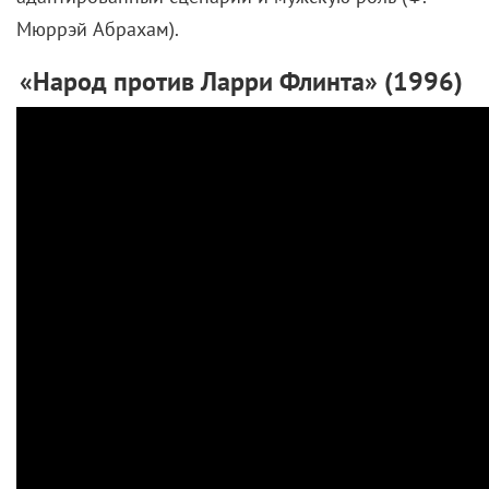
Мюррэй Абрахам).
«Народ против Ларри Флинта» (1996)