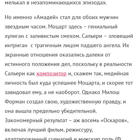
мелькал в незапоминающихся эпизодах.
Но именно «Амадей» стал для обоих мужчин
звездным часом. Моцарт здесь – гениальный
хулиган с заливистым смехом. Сальери – зловещий
интриган
с трагичным лицом падшего ангела. Их
экранные отношения оказались далеки от
истинного положения дел, поскольку в реальности
Сальери как
композитор
и, скажем так, медийная
личность был куда успешнее Моцарта, и скорее тот
завидовал ему, а не наоборот. Однако Милош
Форман создал свою, художественную правду, и
она вышла предельно убедительной.
Закономерный результат – аж восемь «Оскаров»,
включая лучший фильм, режиссуру,
адаптированный сценарий и мужскую роль (Ф.