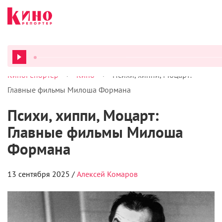
>
>
КиноРепортер
Кино
Психи, хиппи, Моцарт:
ВСЕ ПОД
Главные фильмы Милоша Формана
Психи, хиппи, Моцарт:
Главные фильмы Милоша
Формана
13 сентября 2025 /
Алексей Комаров