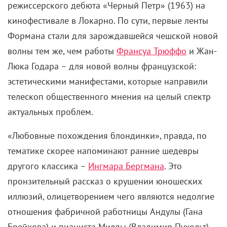
режиссерского дебюта
«
Черный Петр
» (1963) на
кинофестивале в Локарно. По сути, первые ленты
Формана стали для зарождавшейся чешской новой
волны тем же, чем работы
Франсуа Трюффо
и Жан-
Люка Годара – для новой волны французской
:
эстетическими манифестами, которые направили
телескоп общественного мнения на целый спектр
актуальных проблем.
«Любовные похождения блондинки», правда, по
тематике скорее напоминают ранние шедевры
другого классика –
Ингмара Бергмана
. Это
пронзительный рассказ о крушении юношеских
иллюзий, олицетворением чего являются недолгие
отношения фабричной работницы Андулы (Гана
Брейхова) и пианиста Милды (Владимир Пухольт).