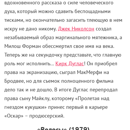
вдохновенного рассказа о силе человеческого
духа, который можно сдавить беспощадными
тисками, но окончательно загасить тлеющую в нем
искру не дано никому.
Джек Николсон
создал
незабываемый образ маргинального мятежника, а
Милош Форман обессмертил свое имя на века.
Теперь же на секундочку представьте, что главную
роль мог исполнить…
Кирк Дуглас
! Он приобрел
права на экранизацию, сыграл МакМерфи на
Бродвее, но для съемок полноценного фильма
дело так и не дошло. В итоге Дуглас перепродал
права сыну Майклу, которому «Пролетая над
гнездом кукушки» принес первый в карьере
«Оскар» – продюсерский.
«Волосы» (1979)