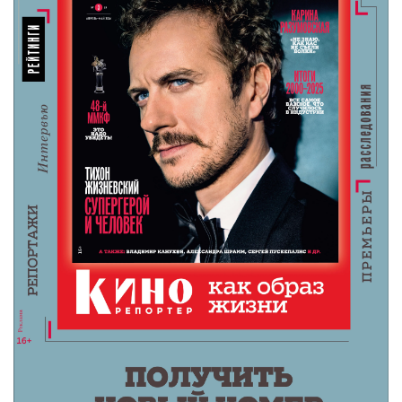
интриги откровенно пунктирные, зато в
местечковом юморе создателям равных нет:
«Телохранитель жены киллера» худо-бедно
держится на тройке главных героев и безумных
ситуациях, в которые они постоянно влипают.
Буйная парочка без конца выясняет отношения, то
и дело подставляется под пули и смущает Брайса
своими выходками. Кульминацией становится
подписание важного документа – вот только Майкл
в результате оказывается не телохранителем с
лицензией, а приемным сыном Кинкейдов. Так себе
виток карьеры, честно говоря.
«Никто» (2021)