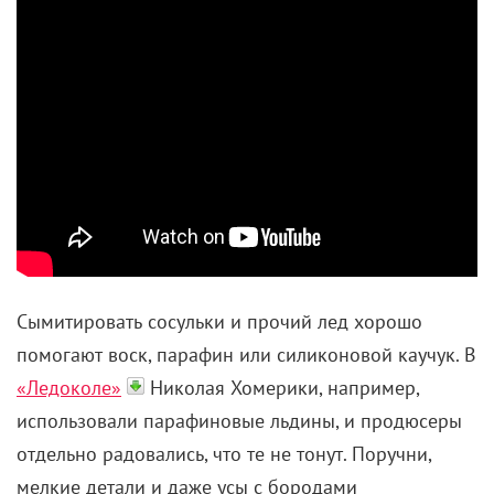
киллера Ричарда Куклински, который
сумел
выстроить две параллельные жизни: в одной он
любящий семьянин, в другой – профессиональный
убийца, годами играющий в
кошки-мышки с полицией
. В экранные партнеры
ему достались не менее звездные артисты: Вайнона
Райдер (супруга), Рэй Лиотта (криминальный босс),
Крис Эванс (еще один убийца) и другие.
Куклински легок на расправу, хотя в
исключительных случаях готов отказаться от
«задания» и даже остудить пыл коллег.
Избирательная принципиальность идет из детства,
загубившего ему и его младшему брату жизнь.
Оттуда же – умение притворяться: Ричард