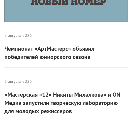
Старина Хатч (Боб Оденкерк) работает аудитором,
жизнь которого давно потеряла всякие краски: он
не может дать отпор беспардонному тестю-
начальнику, из отношений с супругой ушла страсть,
а у детей нет ни одного повода гордиться отцом.
Ситуация ухудшается, когда в дом героя влезают