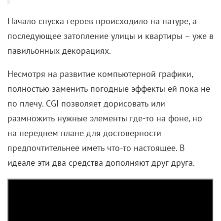
Независимая черная комедия и одновременно
британский парафраз фильма Аки Каурисмяки «Я
нанял убийцу», где разочаровавшегося в жизни
героя играл
Жан-Пьер Лео
. В «Вы умрете…»
главный персонаж помоложе, однако жизнь его
тоже не балует. Доходит до того, что депрессивный
юноша Уильям Моррисон (Анайрин Барнард) теряет
работу спасателем из-за суицидальных
наклонностей. «На помощь» ему приходит киллер-
ветеран Лесли (Том Уилкинсон), которого также
настигла черная полоса: он
не выполнил годовую
квоту Британской гильдии ассасинов и теперь готов
на все, чтобы успеть закрыть долги до наступления