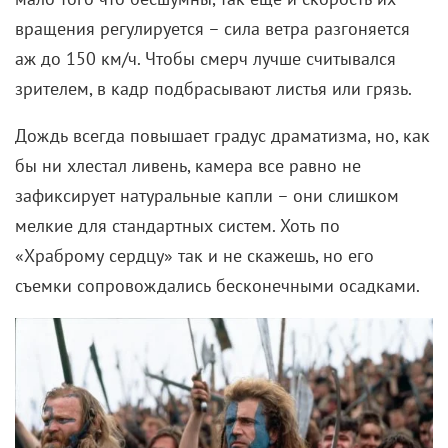
работам. Именно на них в итоге все и держится.
«Мой парень – киллер» (2015)
В наш список эту голливудскую комедию вносим
авансом – с поправкой на классический для
ромкомов троп «любовь с первого взгляда»,