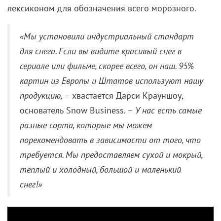
Например, запутанные семейные отношения и тот
факт, что честно разговаривать можно не только
под дулом пистолета.
«Ледяной» (2012)
Представитель редкого для подобных историй
жанра – байопик. Майкл Шеннон играет реального