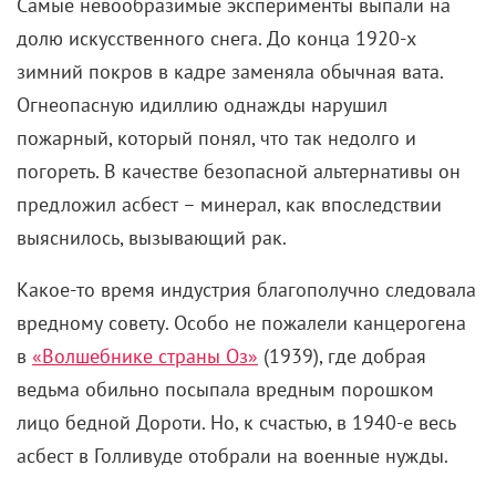
кстати, такой отсылкой осталось недовольно).
Чтобы избежать проблем с полицией, они
договорились изображать пару, а через несколько
недель поженились.
Годы брака взяли свое: на приеме у семейного
психолога супруги не могут вспомнить даже когда у
них в последний раз была близость. Дальше –
больше: выясняется, что оба – наемные убийцы,
скрывающие свою профессию от второй
половинки. После того как Джон и Джейн получают
«заказ» друг на друга, становится совсем горячо.
Бранджелина, о которой теперь остается лишь
вздыхать.