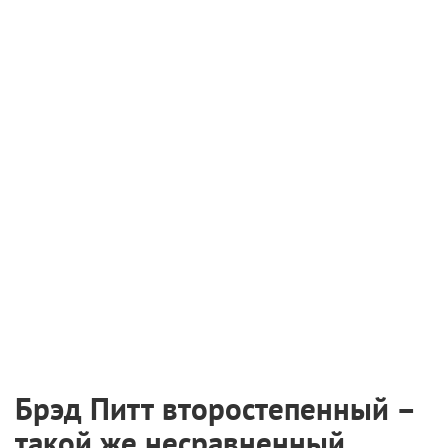
выдержать нереально.
Как развлечение
«Никто»
работает без сбоев: здесь
и ураганный экшен, и непривычное амплуа
ведущего актера, и россыпь забавных камео, и
Алексей Серебряков, исполняющий в караоке
нетленку «Комбинации». В общем, штука
универсальная: и про культуру насилия расскажет
на пальцах, и про безусловное принятие в семье. В
конце концов, именно ради близких Хатч раз за
разом идет на большие жертвы.
Если вы нашли ошибку, пожалуйста, выделите фрагмент текста и
нажмите
Ctrl+Enter
.
В чужой шкуре
Киллеры