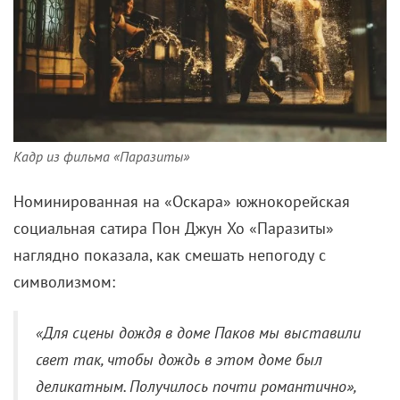
ван Вармердам («Северяне», «Абель», «Платье»), он
же стал режиссером и сценаристом картины. Так
что перед нами – явно авторский проект. Со своей
спецификой, которая вряд ли придется по вкусу
массовому зрителю.
Каждый поворот сюжета – новый виток насилия, но
плохие поступки только подсвечивают благие
намерения.
Визуал тоже остается светлым – гладь
воды отражает нескончаемое сияние дня, белые
стены дома обещают уют, а одежда пастельных
оттенков – покой и умиротворение.
Да и
беспросветной чернухой «Шнайдера против Бакса»
назвать сложно при всем желании. Это скорее
история про попытку освободиться от груза