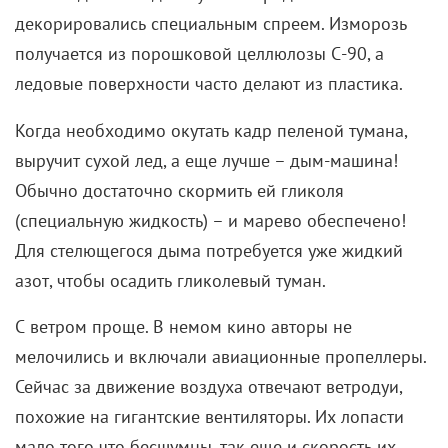
мастерски убеждает окружающих, что у него
пристойная работа (хотя вместо мультфильмов он
занимается
порнографией
) и не вызывающие
беспокойства увлечения.
Но со временем внутреннего зверя становится все
сложнее держать на поводке: Куклински пугает
родных вспышками гнева и отвращает от себя
работодателя. Неприязнь к герою
(а какие еще
эмоции может вызвать человек, хранящий
замороженных жертв в холодильнике?)
выражена и
визуально: у
«Ледяного» строгое оформление и
отстраненный темп. Глянца нет и в помине, да и на
приметах эпохи создатели не концентрируются,
куда больше внимания уделяя крепким актерским