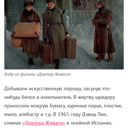
Одна из стандартных картин, о которых
вспоминаешь при сочетании слов «ромком» и
«наемный убийца». В перерыве между опасными
заданиями Спенсер Эймс (Эштон Кутчер)
влюбляется в красавицу Джен Корнфельдт (Кэтрин
Хайгл). И настолько теряет голову, что забрасывает
карьеру. Сказочное «долго и счастливо»
прерывается спустя несколько лет – на Спенсера
открывают охоту бывшие коллеги, а Джен к тому же
оказывается в интересном положении.
Сочетание двух этих факторов взаимопониманию в