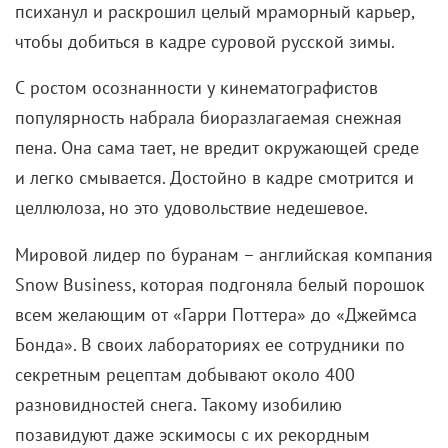
молодой семье не сильно способствует. Поэтому
интриги в фильме две – сумеет ли Спенсер найти
заказчика и сможет ли помириться с супругой.
Ответы вроде бы предсказуемы, однако героям
придется пережить немало всего, чтобы добраться
до истины и преодолеть разногласия.
Изначально «Киллеры» были задуманы как боевик,
и непонятно, сработала ли смена жанра на руку
создателям. С одной стороны, набор стереотипов
никуда не делся. С другой – несколько приятных
открытий нашлось даже при не самом высоком
рейтинге и персональной «Золотой малине» для
Кутчера. Как минимум любопытно то, что
круговорот трупов иллюстрирует бытовые вещи.