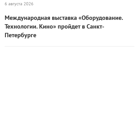
грабители, которым он дает спокойно уйти. Но
когда выясняется, что они прихватили браслетик
его дочери – безделушку, важную только для
ребенка, – Хатч пускается в кровавое путешествие
по улицам ночного города.
Из адреналиновой завязки (а просчитанная рутина
– не что иное, как долгосрочный тайм-аут) бывший
наемник выходит стремительно, чем и навлекает
беду на свою горячую голову. Чувства сострадания,
впрочем, Хатч не теряет, да и супергероем его
назвать сложно: особенно приземленной выглядит
сцена, в которой едва стоящий на ногах персонаж
вылезает из искореженной машины. Тренируйся не
тренируйся, а столько ударов без передышки