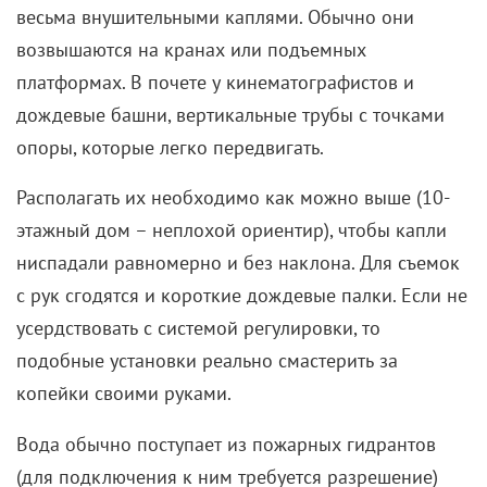
зато с самого начала говорит только правду – от
комплиментов до признания в том, что за ним
охотятся наемники. И хотя он не видит
противоречия во фразе «убивать плохо»,
произнесенной с пушкой наперевес,
доброжелательности (отнюдь не токсичной) в нем
хоть отбавляй. Глава небольшого клана не
отпускает от себя психотерапевта, а самым
бездушным в многофигурном полотне оказывается
персонаж
Тима Рота
, отказавшийся от всякой
морали.
Ждать шедевра не стоит, однако все составляющие
отлично работают: Кендрик на своем месте,
Рокуэлл хорош и в строгом костюме, и в гавайской