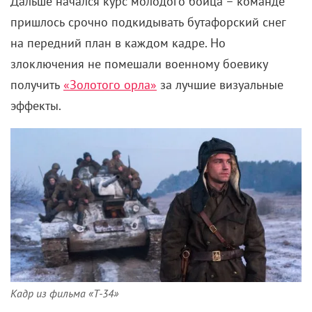
Деконструированный вариант от Брэндона
Кроненберга. В недалеком будущем с помощью
мозговых имплантов наемник может оказаться в
теле другого человека и совершить убийство, не
вызывая подозрений. Однако для того, чтобы
вернуться в свое тело, умертвить нужно и
«носителя». В качестве паразита выступает Андреа
Райзборо, героине которой предстоит добраться до
высокопоставленного магната. Роль расходного
материала берет на себя его будущий, но уже
горячо нелюбимый зять (
Кристофер Эббот
,
доходящий до невероятных глубин привычной
уязвимости).