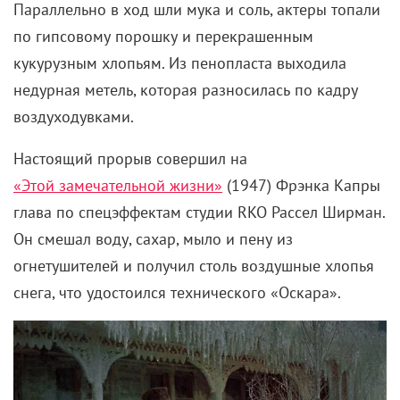
В программе – драки, взрывы, выяснение
отношений и не менее бурное примирение, в
результате которого герои оказываются на улице в
одном белье. Кстати, существует альтернативная
концовка, где сюжетная линия не только
заканчивается хэппи-эндом, но и идет чуть дальше:
убийственные навыки перенимает маленькая дочь
пары.
«Киллеры» (2010)