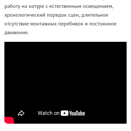
Не путать с американским хоррором про
экзорцизм под музыку The Doors. Главный герой,
экс-оперативник южнокорейских спецслужб Ин-
нам (Хван Джон-мин), много лет работает наемным
убийцей. В своем деле он хорош, однако
последний заказ приносит ему крупные
неприятности: охоту на него открывает другой
киллер, намеренный отомстить за смерть брата. А
еще Ин-нам узнает, что он теперь
отец-одиночка
:
его бывшую девушку убили, а маленькую дочь, о
существовании которой он даже не подозревал,
похитили.
«Избави нас от лукавого» поднимает важные
вопросы в формате кислотно-неонового боевика.