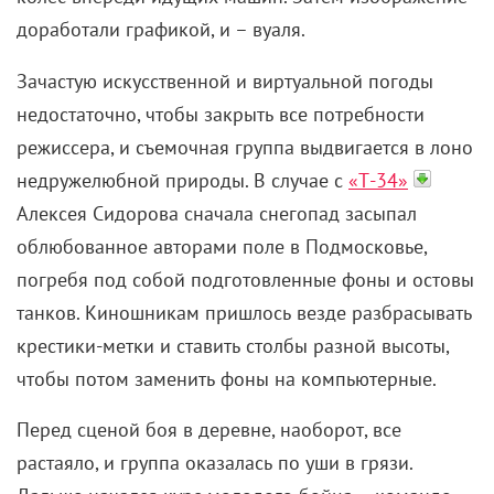
молодежи оказывается Лесли – джентльмен
исполнительный и педантичный, в чем-то
старомодный и в определенной степени милый.
Киллер из него действительно вышел не самый
классический – посмотрите, как он обожает супругу
и заботится о волнистых попугайчиках.
«В чужой шкуре» (2020)