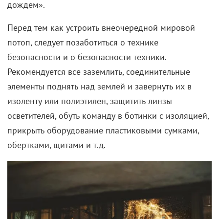
Голландская черная комедия про
профессионального убийцу, который получает
заказ в собственный день рождения.
Шнайдер
хочет побыстрее разобраться с делами и отметить
праздник с семьей – женой и двумя чудесными
дочками. Однако он даже не подозревает, что его
жертва – не просто писатель-затворник, а такой же
искусный наемник, уже взявший его самого на
мушку. Реальной схватки нужно будет дождаться,
но и простым противостоянием дело не кончится:
сюжет то и дело обрастает новыми героями –
вынужденными свидетелями и участниками
будущей бойни.
Роль соперника главного героя взял на себя Алекс