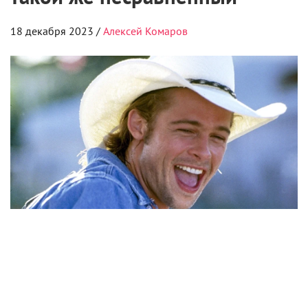
Мистер и миссис Смит
Комментарии
Поделиться
Читайте «КиноРепортер»
8 августа 2026
Чемпионат «АртМастерс» объявил
победителей юниорского сезона