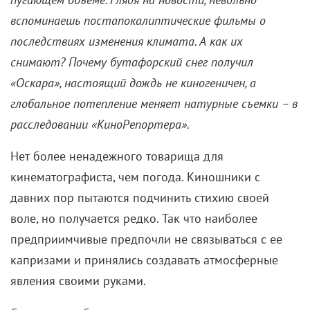
Эталонный пример, с годами только доказавший
свою актуальность и состоятельность: буквально на
этой неделе появился первый
трейлер
сериального
перезапуска. Но вернемся к неповторимому
оригиналу. Инженер-строитель Джон (Брэд Питт) и
специалист технической поддержки Джейн
(Анджелина Джоли) встретились в Колумбии, откуда
бежали во время волнений (правительство страны,