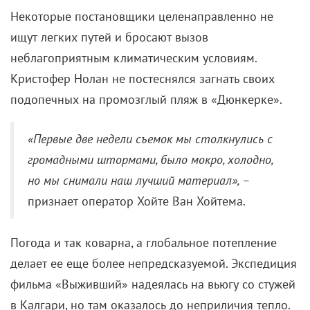
Дополнительный эффект создается за счет того, что
убийца вхожа сразу в две семьи. В первом случае
речь идет о близких жертвы – чужого человека в
знакомом обличье не может (и не хочет)
распознать собственная невеста. Апофеозом
становится интимная сцена, в которой безразличие
сменяется звериной страстью и неожиданным
переоткрытием самого себя.
Вторая линия напрямую связана с семьей
наемницы: ее муж и сын свято уверены в том, что
мама просто уезжает в длительные командировки.
И когда выясняется, что у двух главных героев на
двоих не только одно сознание, но и доступ к
личным воспоминаниям, между ними завязывается