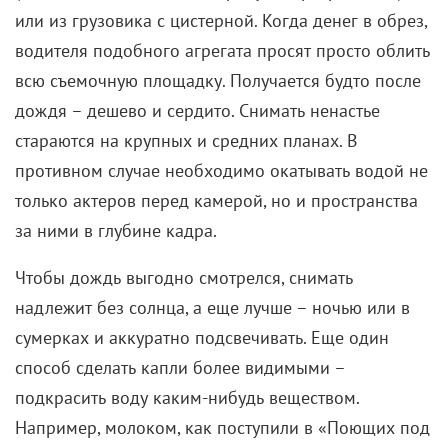
рубашке (не портит его и
клоунский нос
), музыка
бодрая, как и экшен – несмотря на слегка
дерганный монтаж.
Наконец, есть диалоги в стиле
«Большого куша». Правдоподобия тоже ноль, иначе
вышел бы
«Убийца»
. А оно нам надо?
«Шнайдер против Бакса» (2015)