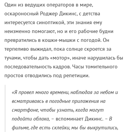
Герои здесь опускаются на самое дно – в нижнем
мире процветают проституция и торговля детскими
органами, а кровь льется рекой. Чтобы выжить,
нужно быть профессионалом, а принципы могут
стоит жизни. Находятся, однако, и добрые души.
Если поначалу кажется, что у одного из
второстепенных персонажей исключительно
комедийная нагрузка, впоследствии оказывается,
что мужества ему не занимать.
Визуал тоже броский: главному герою, например,
противостоит
стиляга-злодей, который не теряет
лоска даже в ожесточенных драках и обожает
театральные жесты. Исполняет эту роль, кстати,
звезда корейского кино
Ли Джон-джэ
– помимо