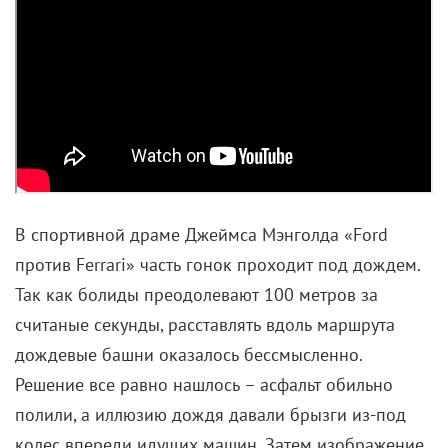
дедлайна.
Несмотря на скепсис молодого человека («
Киллеры
не носят водолазки» – «Мне жена купила, в чем мне
еще ходить?
»), парочка заключает сделку: в
ближайшие семь дней Моррисон расстанется с
жизнью. Обстоятельства – на усмотрение убийцы.
Планы
спутывает знакомство Уильяма с девушкой
мечты (Фрейя Мавор), и теперь им надо срочно
найти Лесли, чтобы разорвать контракт.
Эксцентрика в этом изобретательном кино тесно
переплетается с остросоциальными проблемами
(стоит только взглянуть на реальную сводку по
самоубийствам в Великобритании). Герои тоже
симпатичные, причем куда харизматичнее