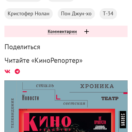
спасал от мировой преступности наемного убийцу
с лицом Сэмюэла Л. Джексона. Работа лишает
Майкла Брайса лицензии и одновременно доводит
до ручки – бедняга даже к психотерапевту
записывается. Однако проверенный способ борьбы
с выгоранием дает сбой: на Капри героя настигает
жена пресловутого киллера Соня Кинкейд
(зажигательная Сальма Хайек), и все окончательно
запутывается.
Оригинальностью не блистал и первый фильм
серии, однако в прокате он был успешен. Вот
продюсеры и задумались о продолжении, до упора
вдавив педаль в пол. Сюжетные перипетии здесь
такие, что сам черт ногу сломит, а геополитические