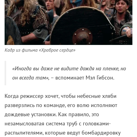
который Сэм Рокуэлл и Анна Кендрик разыгрывают
с большим энтузиазмом. Он – поехавший киллер,
переметнувшийся на сторону добра. Она – не
слишком уравновешенная девушка, которая после
расставания с бойфрендом еще не пришла в себя.
Встреча при максимально нелепых
обстоятельствах, дикая фраза для знакомства – и
между этими двумя возникает чувство, будто они
знают друг друга тысячу лет. Чем не ячейка
общества на начальной стадии? Тем более что за
возлюбленной он пойдет в огонь и воду.
«Мой парень – киллер» вышел в период, когда
экологическое выражение
негативных чувств
только входило в моду, а потому шуток на эту тему
здесь много. Франсис, например, ведет себя дико,