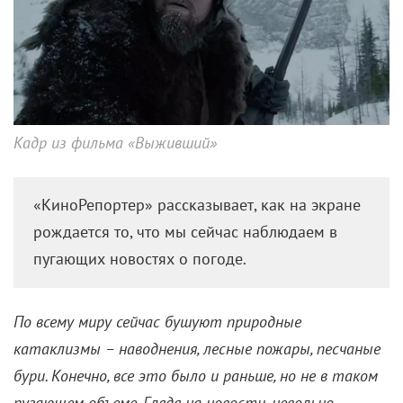
Что случается, когда супруги, родители и дети
тоже хватаются за пистолет.
В российском прокате стартовали сразу две
комедии о незадачливых супругах, которые узнали,
что их вторая половинка подрабатывает киллером.
Вдохновившись тако коллизией, мы собрали еще
несколько картин с подобным сюжетом. Правда,
обращали внимание не на жанр, а на дату выпуска –
все нижеперечисленные ленты сняты
в XXI веке. И на
гендерный паритет – здесь он почти соблюден.
«Мистер и миссис Смит» (2005)