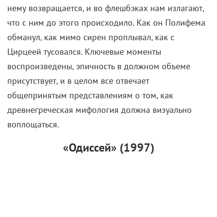
Трэвиса Скотта на роль кого-то вроде барда.
Напомнив о том, что гомеровский сюжет
распространялся в формате устной поэзии
(аналогично рэпу).
Съемки стартовали в феврале 2025-го, и география
их была обширной. Одной из локаций оказался
сицилийский остров Фавиньяна, он же «козий
остров»: по легенде, именно на нем Одиссей
сотоварищи высадились для охоты на коз и
столкнулись с одноглазым циклопом Полифемом.
Часть сцен рождалась в греческой пещере Нестора,
а за циклопа отдувалась шестиметровая кукла,
созданная посредством практических эффектов и
аниматроники. Также Нолан и его команда