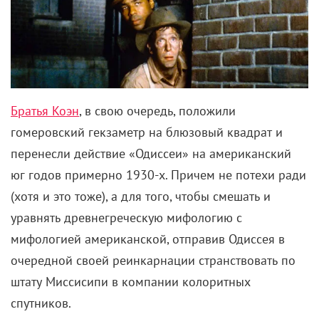
Сам же режиссер сравнивал съемки «Одиссеи»,
своей 13-й полнометражки, с прыжком веры. Да, к
его услугам была вся мощь голливудской
производственной машины, однако и давление
вышло колоссальным. Эпохальный первоисточник,
зашкаливающее количество звезд на квадратный
метр, множество тем, которые требуется осветить,
сюжетных линий, которые нужно связать,
обвинений, которые предстоит опровергнуть…