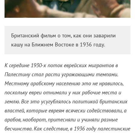
Кадр из фильма «Илья Муромец»
Галерея «Печатники» в рамках «Ночи в музее»
проведет ретроспективу фильмов 1920-х годов,
причем каждый фильм будет сопровождать
историческая справка, раскрывающая тайны
съемочного процесса и творческие поиски
мастеров прошлого столетия. В Историческом
музее пройдет лекция «Образ советского народа
как семьи в кино 1930-х – начала 1950-х годов», а
на Киностудии ‎Горького обсудят, как прогресс
меняет моду. Там же проведут уникальную
экскурсию «Дом, в котором я живу…», гостей
которой проведут по студийным коридорам,