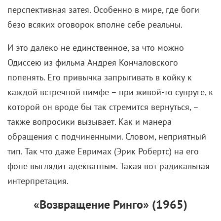
Патель и другие артисты. Кому-то из них, правда,
достанется лишь несколько минут славы, как и
участникам густонаселенного состава
«Оппенгеймера».
Разумеется, стоило всплыть промо-материалам
(первый трейлер вышел в декабре 2025-го), как