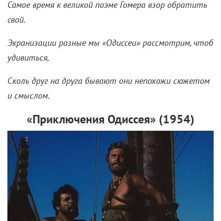
целиком снятым на 70-милиметровую аппаратуру
IMAX, а всего на съемки потратили свыше
600 км пленки
.
Конечно, знаменитую поэму и раньше не раз
экранизировали. В версии 1954 года главную роль
играл Кирк Дуглас, в 1990-х свой взгляд на
классику представил Андрей Кончаловский, а пару
лет назад вышло «Возвращение Одиссея» с Рэйфом
Файнсом и Жюльет Бинош. Но кинематограф, по
мнению Нолана, все еще нуждался в масштабной
адаптации Гомера, берущей максимум от
технических возможностей XXI века:
«Это не просто история – это
сама история
.
И я хотел воспользоваться потрясающим