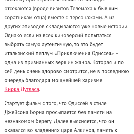
Нолана, но Томас развеяла слухи:
«Это не самое
дорогое наше творение, но фильм действительно
грандиозный»
. Бюджет составил $250 млн –
примерно столько же, сколько у «Темного рыцаря:
Возрождение легенды», чьи затраты оценивали в
$250–300 млн (если верить продюсеру, ближе к
правде вторая цифра). Над музыкальным
сопровождением, вопреки ожиданиям многих
фанатов, трудился не Ханс Циммер (Бэт-трилогия,
«Начало», «Интерстеллар», «Дюнкерк»), а Людвиг
Горанссон (
«Довод»
, «Оппенгеймер»). У которого
уже больше «Оскаров», чем у Циммера, – три
против двух. Горанссон с Ноланом отказались от
оркестрового звучания: Людвиг использовал 35
бронзовых гонгов и лиру, а Кристофер взял рэпера