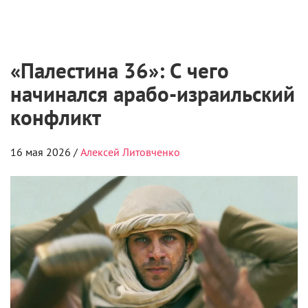
экскурсии «Секреты киномеханика» и «Секреты
кукольных мультфильмов». Также посетителей ждут
лекции «Сериальный бум: как устроены российские
сериалы» и «Без Москвы и Петербурга. Феномен
российского регионального кинематографа»,
мастер-класс «Мастерская сказочных костюмов» и
разбор хитов из «Бременских музыкантов».