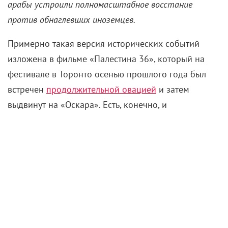
покажут архивные материалы и альбомы фотопроб,
а заодно расскажут, как создавались картины,
давно ставшие классикой.
В Центр «Зотов» вечер пройдет среди авангарда,
киноэкспериментов и историй о художниках.
Бесплатно будут работать две выставки: одна – о
Дзиге Вертове, пионере документального кино,
другая – о квартирах-мастерских художников
знаменитых домов ВХУТЕМАСа на Мясницкой.
Кроме того, в кинозале покажут короткометражные
фильмы, снятые для фестиваля современной
хореографии Context. Кинопоказ фестиваля
«Открытая Арктика» пройдет в музее-заповеднике
«Царицыно», где также запланированы