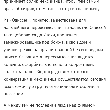
консультанта. А критика в адрес «Одиссеи»,
основанная на нескольких роликах, звучит еще
страннее – ведь Нолан не реконструировал реалии
давно минувших дней с документальной точностью,
а пропускал их сквозь мифологический фильтр.
Гомера он называл кем-то вроде Джорджа Лукаса
(или Marvel) своего времени, а персонажей
«Одиссеи» – своеобразными предками нынешних
супергероев. Так что в масштабной поступи
пеплума кто-то наверняка расслышит эхо
блокбастеров-кинокомиксов. Дэймон при этом
утверждал, что сценарий достаточно близок к
Гомеру, поскольку
«он – не та личность, чьи
тексты можно взять и переписать»
. Просто