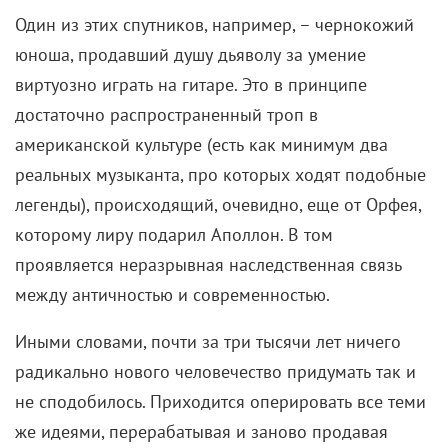
Недовольные однозначно найдутся, и хейтеры,
которых у Нолана хоть отбавляй, искренне желают
ему сокрушительного провала. Но трудно не
испытывать уважение к тому упорству, с которым
Кристофер воскрешает некогда славный, а ныне
забытый жанр пеплума. И еще труднее не
восхищаться его стремлением бросать самому себе
вызов и взбираться на вершины, к которым
большинство творцов не осмелится даже
приблизиться.
«Всякий, кто берется за «Одиссею», воплощает
мечты и надежды зрителей всего мира,
связанные с эпическим кино. И это – огромная
ответственность
, – считает Кристофер