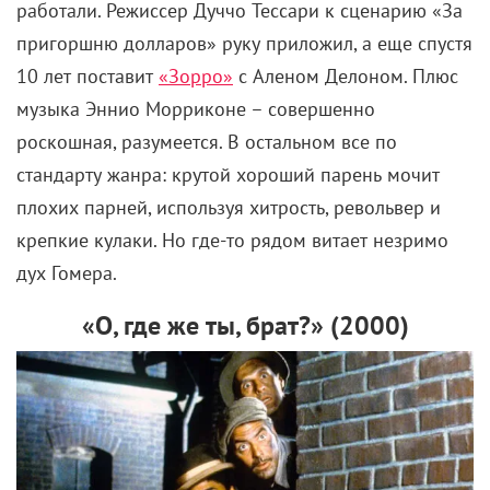
режиссер любопытно расставил определенные
акценты. Вдобавок Мэтт заявил, что относился к
«Одиссее» как к последнему проекту в карьере,
подчеркивая значимость для себя этой работы. А
Криса сравнил с Дэвидом Лином, автором
«Лоуренса Аравийского»
и «Моста через реку
Квай»: больше никто, дескать, не смог бы сделать
такое кино, обходясь без зеленого экрана (место
для шутки про то, что фильмы Нолана, который
старательно минимизирует CGI, трижды
становились лауреатами «Оскара» за визуальные
эффекты).