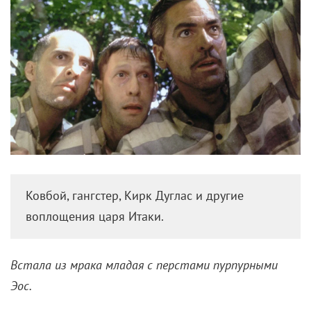
созданию «Трои» – пеплума с Брэдом Питтом и
Эриком Баной. Но в итоге им занялся Вольфганг
Петерсен (картина вышла в 2004 году), а Нолан
переключился на «Бэтмена: Начало».
Однако нереализованная идея его по-прежнему
волновала.
«Это был мир, который я жаждал
исследовать. Он долго не давал мне покоя. В
особенности, определенные образы, с ним связанные,
вроде троянского коня»
, – сказал Крис. И добавил,
что стремительное развитие технологий, в том
числе IMAX, со временем позволило переносить на
экран выдающиеся мифологические миры, на
которых он вырос, с небывалой убедительностью. В
результате «Одиссея» стала первым фильмом,