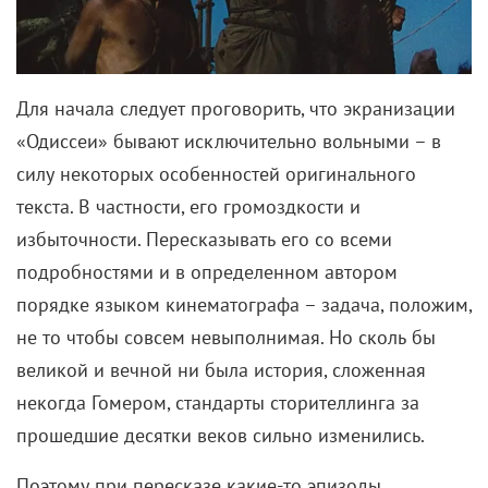
шансом познакомить с ней современную
аудиторию»
.
Эпический размах требовал соответствующих
вложений. Инсайдеры докладывали, что «Одиссея»
тянет на статус самого дорогостоящего проекта