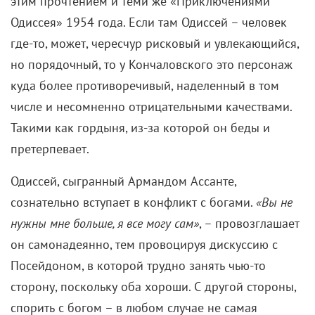
Первопроходец Дэймон заполучил роль Одиссея,
Хэтэуэй – его жены Пенелопы, а Холланд – их сына
Телемаха. В отсутствие главы семейства клинья к
его супруге подбивали многочисленные женихи, и
самого мерзкого из них, Антиноя, сыграл
Паттинсон (собаку съевший на
образах скользких типов
). Далее по списку: Зендея
– богиня Афина, Терон – нимфа Калипсо, Джон
Бернтал – спартанский царь Менелай, Бенни Сэфди
– царь Микен Агамемнон, Миа Гот – служанка
Одиссея Меланфо, Лупита Нионго – Елена
Троянская, она же – Клитемнестра, жена Менелая.
Еще в кадре засветятся Райан Херст (Кратос из
грядущего сериала God of War), Логан Маршалл-
Грин из «Апгрейда», Джон Легуизамо, Химеш