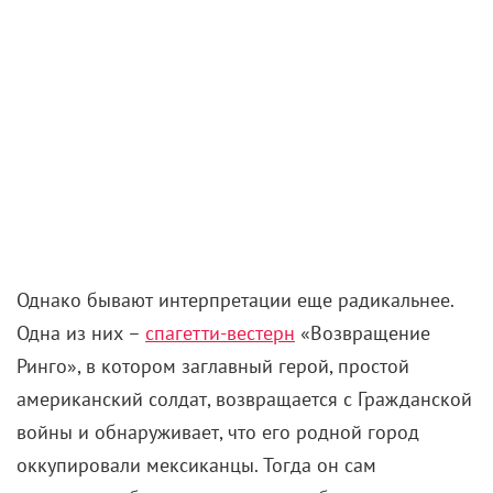
ценители прекрасного принялись в унисон трубить
о массе погрешностей, которых Нолан не смог –
или не захотел – избежать. Солдаты, видите ли,
одеты не так, корабли чудно выглядят, диалоги
режут слух, Нионго кажется сомнительным
выбором на роль Елены. Однако Нолан настаивает,
что все производственные департаменты провели
кропотливую работу в погоне за аутентичностью. Та
же темная броня Агамемнона, например, вполне
могла существовать в реальности – благодаря
черненой бронзе. И отсылки к защитнику Готэма тут
совершенно ни при чем. Вообще такие придирки
не удивляют, учитывая, что некоторые
докапывались даже до
«Интерстеллара»
с
нобелевским лауреатом Кипом Торном в качестве