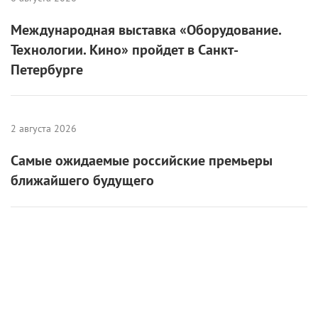
стране 16 мая. В столице она развернется почти на
двух сотнях площадок, а обширная программа
будет включать кинопоказы, мастер-классы и
экскурсии. Тема года – «Родное», а мероприятия
ориентированы на посетителей всех возрастов.
«
В этом году акция «Ночь в музее» объединит
более 600 культурных мероприятий на 170
площадках по всему городу. Среди них –
уникальные события, которые не проводятся в
обычные дни, а доступны только в рамках
ночной акции. Это дает возможность за один
вечер посетить несколько площадок, открыть
для себя новые музеи и направления искусства,
а также взглянуть на привычные экспонаты