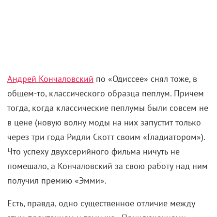
побывали в Великобритании и Марокко – в
североафриканской стране они облюбовали город-
крепость Айт-Бен-Хадду, где снимали «Лоуренса
Аравийского», «Гладиатора» и третий сезон «Игры
престолов». Всего съемочный период охватил 7
стран, а завершился через 91 день, с опережением
графика на 9 дней. В июле появился дебютный
постер, и тогда же выпустили в продажу билеты на
первые показы в 26 IMAX-кинотеатрах. Естественно,
их мигом раскупили, что помогло фильму
заработать $1,5 млн еще до релиза трейлера.
Приятный бонус к юбилею Нолана, который 30
июля отметил 55-летие.
Ну а кто есть кто в феерическом касте?