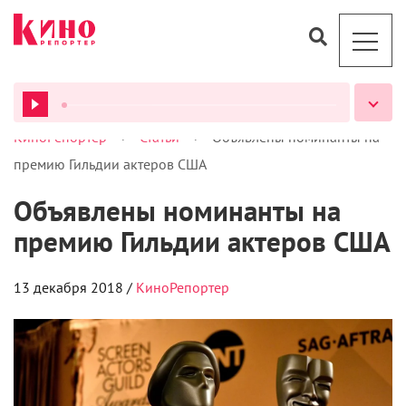
>
>
КиноРепортер
Статьи
Объявлены номинанты на
премию Гильдии актеров США
Объявлены номинанты на
ВСЕ ПОДКАСТЫ
премию Гильдии актеров США
13 декабря 2018 /
КиноРепортер