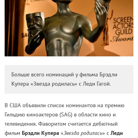
Больше всего номинаций у фильма Брэдли
Купера «Звезда родилась» с Леди Гагой.
В США объявили список номинантов на премию
Гильдию киноактеров (SAG) в области кино и
телевидения. Фаворитом считается дебютный
фильм
Брэдли Купера
«
Звезда родилась
» с
Леди
Гагой
в главной роли. Картина получила четыре
номинации на приз.