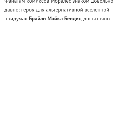
крупная величина в комикс-кругах. Герой появился
в 2011 году и это чистейшее детище своего
времени: тинейджер, чье поведение и внешность
списаны с
Барака Обамы
и
Дональда Гловера
.
Подросток так полюбился читателям, что его в
итоге даже ввели в основную вселенную, где он
путешествует бок о бок с Питером Паркером –
Майлза одобрил даже сам
Стэн Ли
.