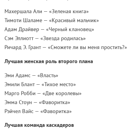
Адам Драйвер — «Черный клановец»
Сэм Эллиотт — «Звезда родилась»
Ричард Э. Грант — «Сможете ли вы меня простить?»
Лучшая женская роль второго плана
Эми Адамс — «Власть»
Эмили Блант — «Тихое место»
Марго Робби — «Две королевы»
Эмма Стоун — «Фаворитка»
Рэйчел Вайс — «Фаворитка»
Лучшая команда каскадеров
«Человек-муравей и Оса»
«Мстители: Война бесконечности»
«Баллада Бастера Скраггса»