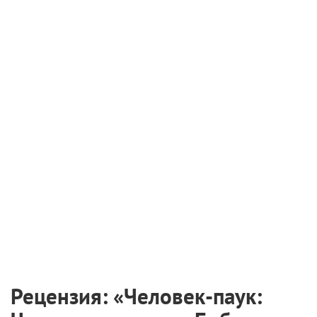
Рецензия: «Человек-паук:
Через вселенные» Боба
Персичетти, Питера Рэмзи и
Родни Ротмана