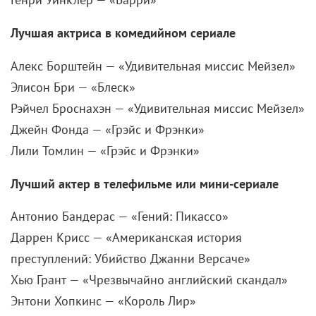
Алекс Борштейн — «Удивительная миссис Мейзел»
Элисон Бри — «Блеск»
Рэйчел Броснахэн — «Удивительная миссис Мейзел»
Джейн Фонда — «Грэйс и Фрэнки»
Лили Томлин — «Грэйс и Фрэнки»
Лучший актер в телефильме или мини-сериале
Антонио Бандерас — «Гений: Пикассо»
Даррен Крисс — «Американская история
преступлений: Убийство Джанни Версаче»
Хью Грант — «Чрезвычайно английский скандал»
Энтони Хопкинс — «Король Лир»
Билл Пуллман — «Грешница»
Лучшая актриса в телефильме или мини-сериале