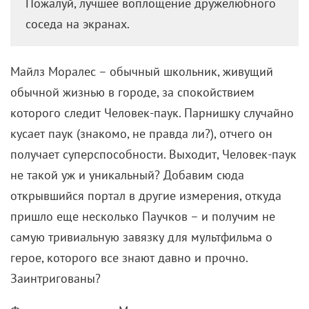
Майлз Моралес – обычный школьник, живущий
обычной жизнью в городе, за спокойствием
которого следит Человек-паук. Парнишку случайно
кусает паук (знакомо, не правда ли?), отчего он
получает суперспособности. Выходит, Человек-паук
не такой уж и уникальный? Добавим сюда
открывшийся портал в другие измерения, откуда
пришло еще несколько Паучков – и получим не
самую тривиальную завязку для мультфильма о
герое, которого все знают давно и прочно.
Заинтригованы?
Фанатам комиксов Моралес знаком довольно
давно: героя для альтернативной вселенной
придумал
Брайан Майкл Бендис
, достаточно