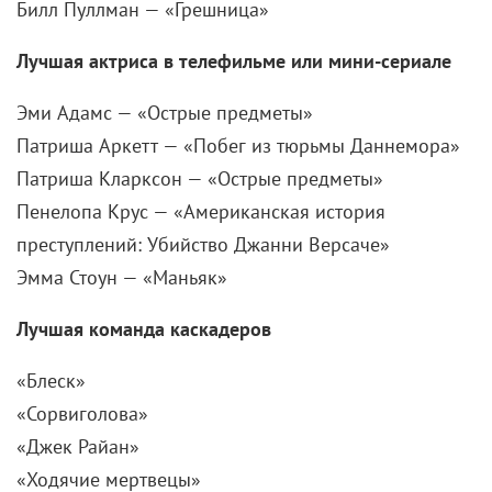
Эми Адамс — «Острые предметы»
Патриша Аркетт — «Побег из тюрьмы Даннемора»
Патриша Кларксон — «Острые предметы»
Пенелопа Крус — «Американская история
преступлений: Убийство Джанни Версаче»
Эмма Стоун — «Маньяк»
Лучшая команда каскадеров
«Блеск»
«Сорвиголова»
«Джек Райан»
«Ходячие мертвецы»
«Мир Дикого Запада»
Лауреаты премий Гильдии киноактеров будут