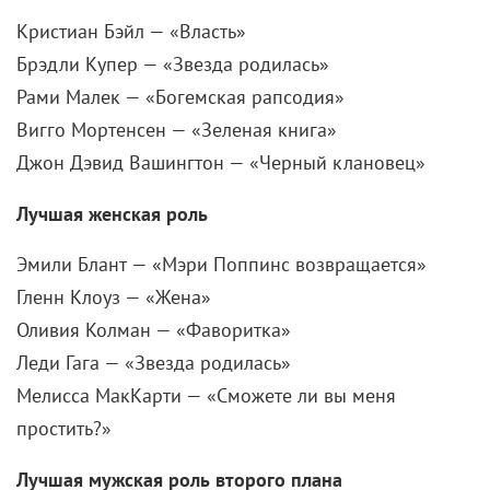
Рами Малек — «Богемская рапсодия»
Вигго Мортенсен — «Зеленая книга»
Джон Дэвид Вашингтон — «Черный клановец»
Лучшая женская роль
Эмили Блант — «Мэри Поппинс возвращается»
Гленн Клоуз — «Жена»
Оливия Колман — «Фаворитка»
Леди Гага — «Звезда родилась»
Мелисса МакКарти — «Сможете ли вы меня
простить?»
Лучшая мужская роль второго плана
Махершала Али — «Зеленая книга»
Тимоти Шаламе — «Красивый мальчик»