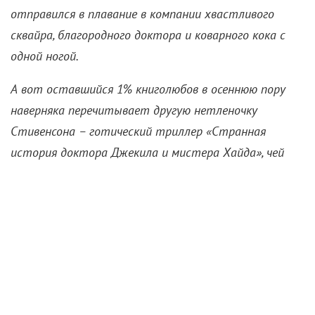
отправился в плавание в компании хвастливого
сквайра, благородного доктора и коварного кока с
одной ногой.
А вот оставшийся 1% книголюбов в осеннюю пору
наверняка перечитывает другую нетленочку
Стивенсона – готический триллер «Странная
история доктора Джекила и мистера Хайда», чей
отпечаток в поп-культуре не менее (если не более)
существенен. Даже хитовое «Разделение» отчасти
выросло из джекиловской концепции двуединства,
согласно которой в одном человеке уживаются
разные личности, только и ждущие возможности
пойти своими путями. Без дальнейших промедлений
представляем вашему вниманию несколько