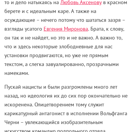
то и дело натыкаясь на
Любовь Аксенову
в красном
берете и с идеальным каре. А также на
осуждающие – нечего потому что шататься зазря –
взгляды усатого
Евгения Миронова
. Брата, к слову,
он так и не найдет, но это и не важно. А важно то,
что и здесь некоторые злободневные для нас
установки продвигаются, но уже не прямым
текстом, а слегка завуалированно, прозрачными
намеками.
Пускай нацисты и были разгромлены много лет
назад, но идеология их до сих пор окончательно не
искоренена. Олицетворением тому служит
карикатурный антагонист в исполнении Вольфганга
Черни – увлекающийся изобразительным
искусством командир подпольного отряда