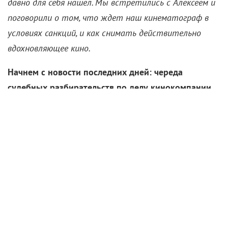
давно для себя нашел. Мы встретились с Алексеем и
поговорили о том, что ждет наш кинематограф в
условиях санкций, и как снимать действительно
вдохновляющее кино.
Начнем с новости последних дней: череда
судебных разбирательств по делу кинокомпании
«РФГ», которая занималась производством
проектов с вашим участием, наконец, завершена.
Справедливость восторжествовала?
– Да, действительно, мы с бывшим партнером
Русланом Устиновым, по его же инициативе, были
втянуты в многолетнюю судебную тяжбу, в которой
было все – от откровенного рейдерства до угроз и
сфабрикованных обвинений против бывших