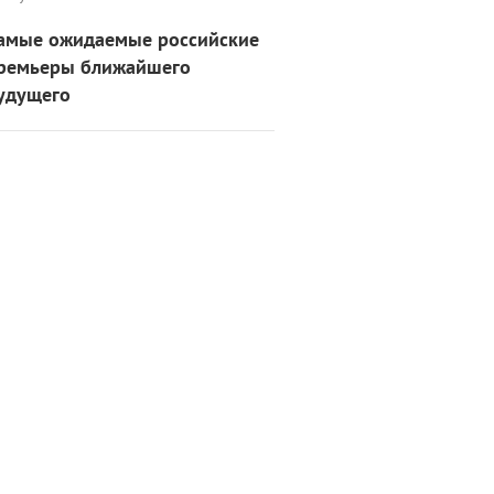
амые ожидаемые российские
ремьеры ближайшего
удущего