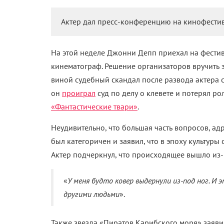
Актер дал пресс-конференцию на кинофестив
На этой неделе Джонни Депп приехал на фестив
кинематограф. Решение организаторов вручить з
виной судебный скандал после развода актера с
он
проиграл
суд по делу о клевете и потерял ро
«Фантастические твари»
.
Неудивительно, что большая часть вопросов, ад
был категоричен и заявил, что в эпоху культуры
Актер подчеркнул, что происходящее вышло из-
«
У меня будто
ковер выдернули из-под ног. И 
другими людьми
».
Также звезда «Пиратов Карибского моря» заяви