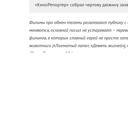
«КиноРепортер» собрал чертову дюжину зах
Фильмы про обмен телами развлекают публику с 
меняются, основной посыл не устаревает – перев
фильмов, в которых главный герой не просто запер
животного («Лохматый папа», «Девять жизней»), н
30» и «Папе снова 17»), а именно что поменялся 
расхлебывать заварившуюся кашу приходится все
«Король-