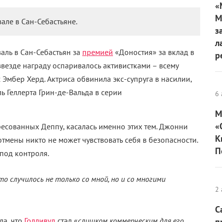
«
М
але в Сан-Себастьяне.
з
л
аль в Сан-Себастьян за
премией
«Доностия» за вклад в
р
везде награду оспаривалось активистками – всему
 Эмбер Херд. Актриса обвинила экс-супруга в насилии,
ль Геллерта Грин-де-Вальда в серии
6 
М
«
ресованных Деппу, касалась именно этих тем. Джонни
К
 отмены никто не может чувствовать себя в безопасности.
П
под контроля.
это
случилось не только со мной, но и со многими
2 
С
ла, что
Голливуд
стал «
слишком коммерческим для его
п