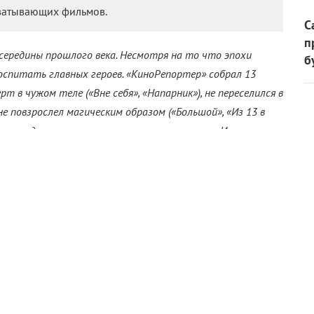
ватывающих фильмов.
С
п
середины прошлого века. Несмотря на то что эпохи
б
оспитать главных героев. «КиноРепортер» собрал 13
т в чужом теле («Вне себя», «Напарник»), не переселился в
е повзрослел магическим образом («Большой», «Из 13 в
телом с другим таким же полноценным героем. И
м.
олень» (1969)