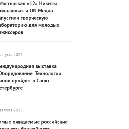
Мастерская «12» Никиты
ихалкова» и ON Медиа
апустили творческую
абораторию для молодых
ежиссеров
августа 2026
еждународная выставка
Оборудование. Технологии.
ино» пройдет в Санкт-
етербурге
августа 2026
амые ожидаемые российские
ремьеры ближайшего