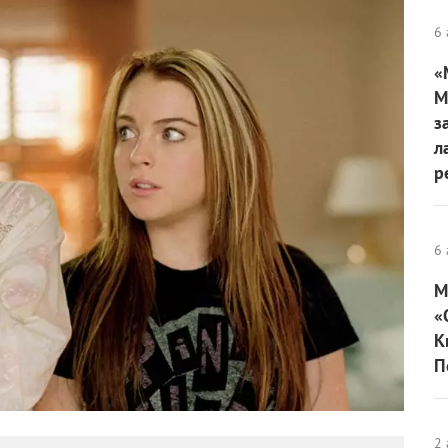
6 
«
М
з
л
р
6 
М
«
К
П
2 