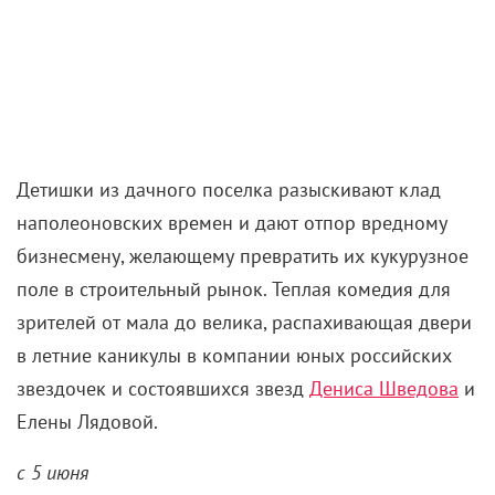
Бесстрашная наемница защищает невинных и несет
месть тем, у кого черное сердце. В частности,
убийцам своего отца. Взрывной спин-офф экшен-
франшизы
«Джон Уик»
окутает неонами фанатов
лихих потасовок, во всей красе покажет Ану де
Армас, а заодно столкнет ее с Бабой-ягой – самим
Уиком Киану Ривза.
с 5 июня
«
Поле чудес»