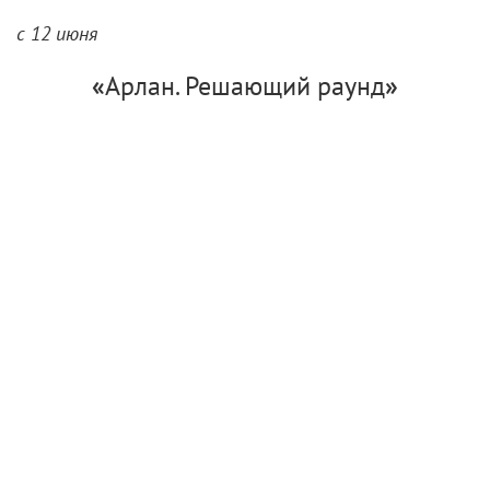
«
Артек. Сквозь столетия
»