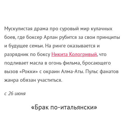
Начинающий рэпер игнорирует семейные
традиции, но перевоспитывается, путешествуя по
разным эпохам и проникаясь истинными
ценностями. Прекрасный шанс отпраздновать 100-
летие Международного детского центра «Артек» с
поучительной фантазией, что говорит о важном на
понятном тинейджерском языке.
с 12 июня
«
Арлан. Решающий раунд
»