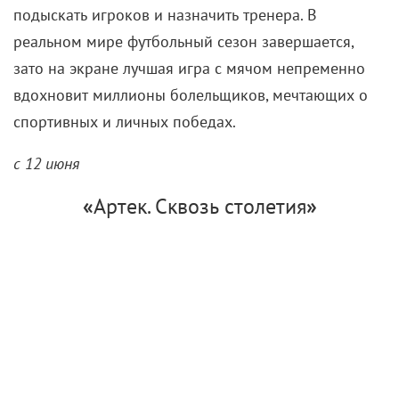
заскучать.
с 12 июня
«
Больше чем футбол
»