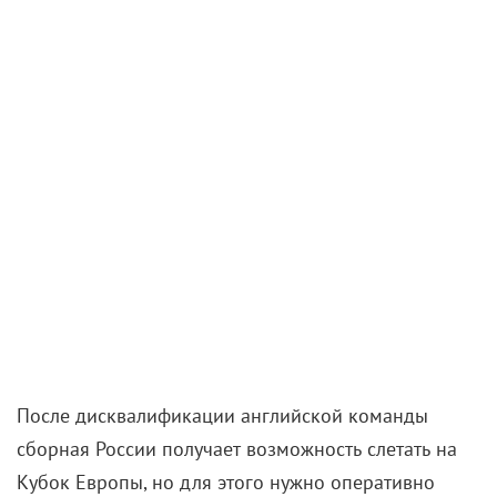
Вечный конфликт поколений выходит на новый
уровень, когда 10-летний озорник на три дня
приезжает к деду в деревню. С намерением
сбежать, дабы на IT-конкурс поспеть. Пасторальное
обаяние этого фильма приглянется любителям
сельской романтики, а
Юрий Стоянов
в
колоритнейшей, как всегда, роли точно не даст