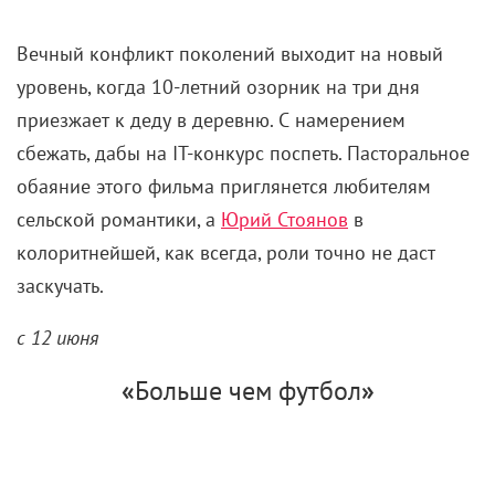
бизнесмену, желающему превратить их кукурузное
поле в строительный рынок. Теплая комедия для
зрителей от мала до велика, распахивающая двери
в летние каникулы в компании юных российских
звездочек и состоявшихся звезд
Дениса Шведова
и
Елены Лядовой.
с 5 июня
«
На деревню дедушке
»