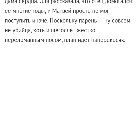
дама сердца. Оля рассказала, что отец домогался
ее многие годы, и Матвей просто не мог
поступить иначе. Поскольку парень — ну совсем
не убийца, хоть и щеголяет жестко
переломанным носом, план идет наперекосяк.
Тем более что папа оказывается матерым
ментом-оперативником, да еще и хранящим дома
охотничье ружье, которое способно свалить даже
мамонта. Кровь льется в буквальном смысле
фонтаном, навевая ассоциации с работами
Квентина Тарантино
и целым рядом корейских
картин (которыми тот тоже вдохновляется).