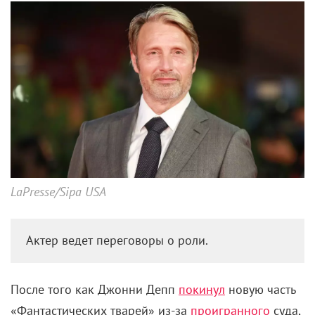
LaPresse/Sipa USA
Актер ведет переговоры о роли.
После того как Джонни Депп
покинул
новую часть
«Фантастических тварей» из-за
проигранного
суда,