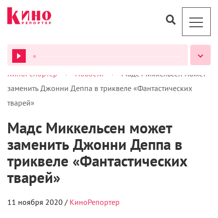
>
>
КиноРепортер
Новости
Мадс Миккельсен может
ВСЕ ПОДКАСТЫ
заменить Джонни Деппа в триквеле «Фантастических
тварей»
Мадс Миккельсен может
заменить Джонни Деппа в
триквеле «Фантастических
тварей»
11 ноября 2020 /
КиноРепортер