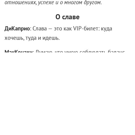
отношениях, успехе и о многом другом.
О славе
ДиКаприо
: Слава — это как VIP-билет: куда
хочешь, туда и идешь.
МакКонахи
: Думаю, что умею соблюдать баланс
между славой, вниманием, деньгами и
осознанием того, что все это стоит на втором
месте после моей семьи. Я не уважаю эти вещи
меньше, просто они играют для меня не такую
заметную роль.
О родителях
ДиКаприо
: Моя мама — настоящее ходячее чудо.