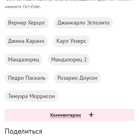
нажмите
Ctrl+Enter
.
Вернер Херцог
Джанкарло Эспозито
Джина Карано
Карл Уэзерс
Мандалорец
Мандалорец 2
Педро Паскаль
Розарио Доусон
Темуэра Моррисон
Комментарии
Поделиться