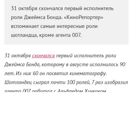
31 октября скончался первый исполнитель
роли Джеймса Бонда. «КиноРепортер»
вспоминает самые интересные роли
шотландца, кроме агента 007.
31 октября
скончался
первый исполнитель роли
Джеймса Бонда, которому в августе исполнилось 90
лет. Из них 60 он посвятил кинематографу.
Шотландец сыграл почти 100 ролей, 7 раз изобразил
агента 007, работал с Альфредом Хичкоком,
Михаилом Калатозовым и Майклом Бэем, заработал
статус секс-символа, получил «Оскара» за
«Неприкасаемых», стал отцом Индиане Джонсу и
закончил карьеру провальным супергеройским