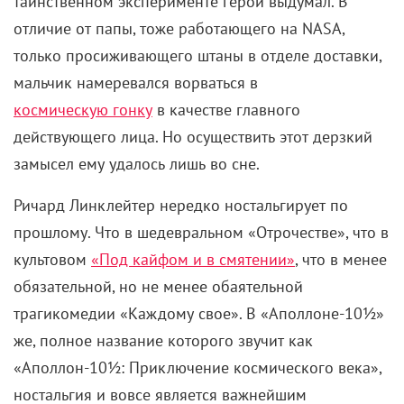
таинственном эксперименте герой выдумал. В
отличие от папы, тоже работающего на NASA,
только просиживающего штаны в отделе доставки,
мальчик намеревался ворваться в
космическую гонку
в качестве главного
действующего лица. Но осуществить этот дерзкий
замысел ему удалось лишь во сне.
Ричард Линклейтер нередко ностальгирует по
прошлому. Что в шедевральном «Отрочестве», что в
культовом
«Под кайфом и в смятении»
, что в менее
обязательной, но не менее обаятельной
трагикомедии «Каждому свое». В «Аполлоне-10½»
же, полное название которого звучит как
«Аполлон-10½: Приключение космического века»,
ностальгия и вовсе является важнейшим