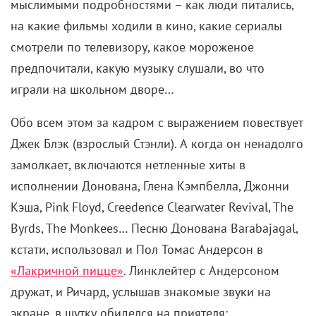
мыслимыми подробностями – как люди питались,
на какие фильмы ходили в кино, какие сериалы
смотрели по телевизору, какое мороженое
предпочитали, какую музыку слушали, во что
играли на школьном дворе…
Обо всем этом за кадром с выражением повествует
Джек Блэк (взрослый Стэнли). А когда он ненадолго
замолкает, включаются нетленные хиты в
исполнении Донована, Глена Кэмпбелла, Джонни
Кэша, Pink Floyd, Creedence Clearwater Revival, The
Byrds, The Monkees… Песню Донована Barabajagal,
кстати, использовал и Пол Томас Андерсон в
«Лакричной пицце»
. Линклейтер с Андерсоном
дружат, и Ричард, услышав знакомые звуки на
экране, в шутку обиделся на приятеля: