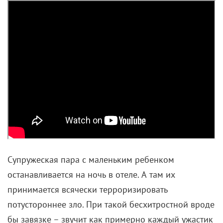
Супружеская пара с маленьким ребенком
останавливается на ночь в отеле. А там их
принимается всячески терроризировать
потустороннее зло. При такой бесхитростной вроде
бы завязке – звучит как примерно каждый ужастик