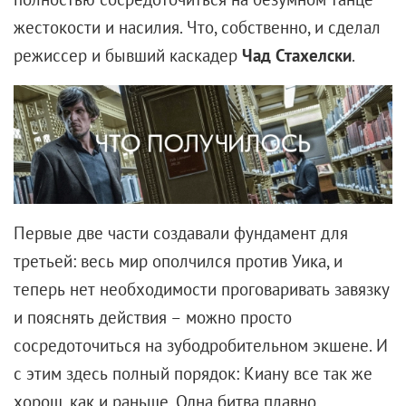
Таких, как Рейнольдс, «пытавших счастье», были
тысячи. Его проблема, как считали многие, состояла
в том, что он не принял правила игры. На «фабрике
грез» лучше всего продается актер-бренд, актер-
типаж. Какое было амплуа у него? Симпатичный
парень, который пробует сразу все. Райан играл в
комедии («Король вечеринок»), хорроре («Ужас
Амитивилля»), боевике («Козырные тузы»). Лучше
всего ему удалась романтическая комедия.
«Предложение», где он сыграл на пару с
Сандрой
Буллок
, стало хитом — его до сих пор смотрят на
девичниках, и крутят нон-стоп в маникюрных
салонах.