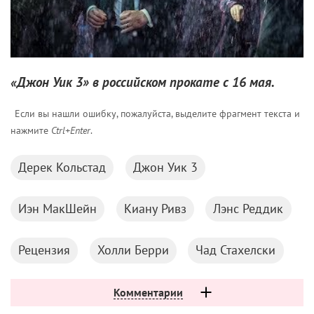
серьезнее. Или совсем наоборот.
И да, мы знаем, что случилось потом. Вышел
«Дэдпул», самый необычный из супергеройских
блокбастеров, с совсем небольшим для этого
жанра бюджетом и «взрослым» рейтингом,
который бы убил любую другую картину. Кроме
этой — Дэдпул, супергерой совершенно новой
формации, позволял себе все то, что не
разрешалось в «Мстителях» и «Людях Икс»:
обсценная лексика, черный юмор,
беспрецедентное насилие, упоминание секса во
всех его видах. «
А что, так можно было?
» —
спрашивали многие. Оказалось, можно — «Дэдпул»
в итоге заработал в кинотеатрах почти $800 млн,