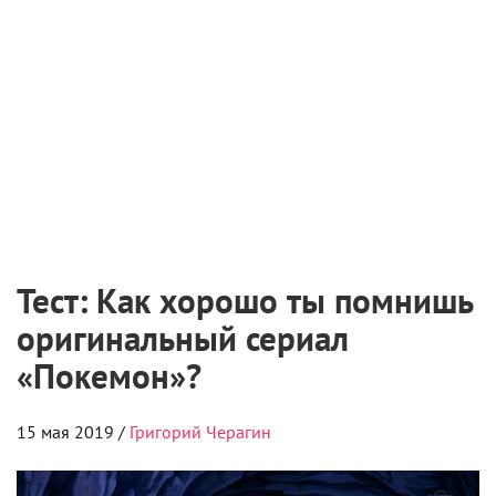
«Мастерская «12» Никиты Михалкова» и ON
Медиа запустили творческую лабораторию
для молодых режиссеров
6 августа 2026
Международная выставка «Оборудование.
Технологии. Кино» пройдет в Санкт-
Петербурге