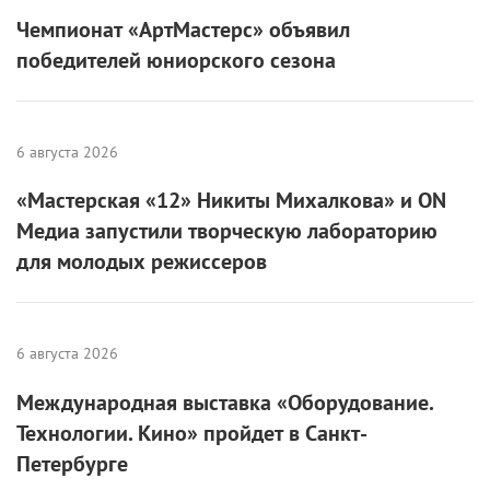
не результат, а сам процесс. И возможность
почувствовать наконец, что это — его игра.
«Вы действительно изучили все фильмы, в которых
я снимался?
—
беспокоится он о журналистах во
время интервью. —
Может, вам водички налить или
чего покрепче?»
Если вы нашли ошибку, пожалуйста, выделите фрагмент текста и
нажмите
Ctrl+Enter
.
Блейк Лайвли
Дэдпул
Покемон. Детектив Пикачу
Райан Рейнольдс