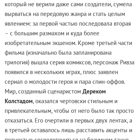
Возможно, все из-за того, что Рейнольдс родился и
вырос в Канаде. Но своим «провинциальным»
происхождением он страшно гордится. Да и
актером стал почти случайно, в нежном 15-летнем
возрасте угодив на съемки подросткового сериала
Hillside:
«Я получал $150 за эпизод, можете себе
представить?
Ощущал себя мультимиллионером.
Больше мечтать не о чем».
Канадцы — народ приземленный. После этого он
пару лет работал курьером и официантом:
«
И слава
богу, что так случилось, а то кончил бы, как все эти
дети-актеры, наркоманом».
И только став
совершеннолетним, окончательно решил, что стоит
попытать счастья в Голливуде.