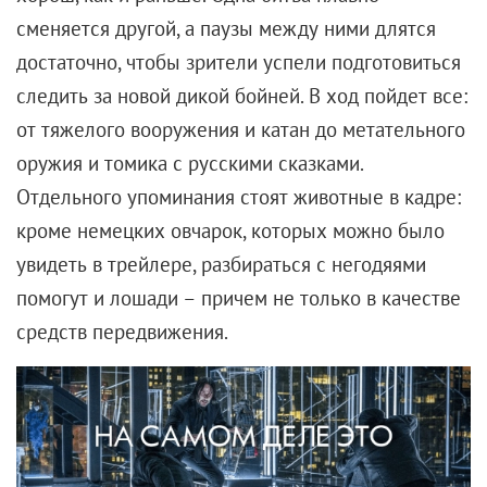
Роль дамского угодника была актеру к лицу —
несмотря на то что настоящего романа с Буллок у
него не было, все слышали про его помолвку с
Аланис Мориссетт (после их разрыва певица
написала балладу Torch с пронзительно-интимными