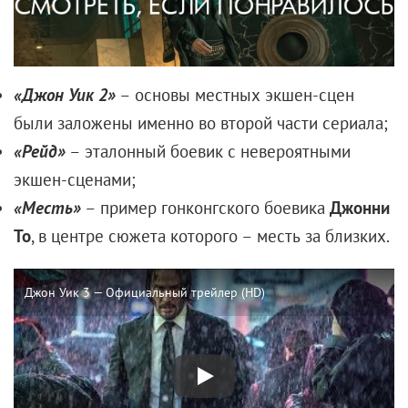
Но он одним росчерком подписал контракт на
плоский, штампованный супергеройский фильм.
«Зеленый Фонарь», снятый годом позже, стоил
$200 млн (для сравнения: «Погребенный заживо»
обошелся в $2 млн) и с оглушительным треском
провалился в прокате. Сам Рейнольдс говорит, что,
в принципе, ждал чего-то подобного:
«Слишком
много денег, слишком много ожиданий, слишком
велики риски»
.
Однако также признается, что, как и все другие его
фильмы, «Зеленый Фонарь» был бесценным
опытом, хотя бы потому, что на съемках актер
познакомился с Блейк. И он не потерял вкус к
жанру, но в следующий раз решил подойти к делу