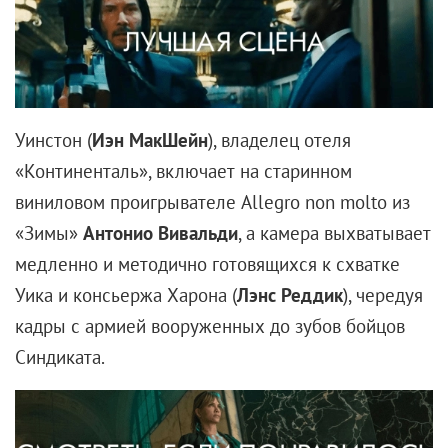
Райаном переехали в маленький городок Бедфорд
в штате Нью-Йорк. Не слышали о таком? Мы тоже.
Впрочем, как и самые настырные папарацци.
Нежелание вписываться в шаблоны привело
Рейнольдса сначала к локальной победе, а потом к
грандиозному провалу. В 2010-м он вместе с
режиссером
Родриго Кортесом
стал героем
«Сандэнса» — благодаря клаустрофобическому
триллеру «Погребенный заживо». Полтора часа
экранного времени его герой пытается выбраться
из заколоченного гроба — в этом, собственно, весь
сюжет и саспенс. Такой подход был необычным и
смелым, от актера и дальше ждали чего-то
подобного, новаторского.