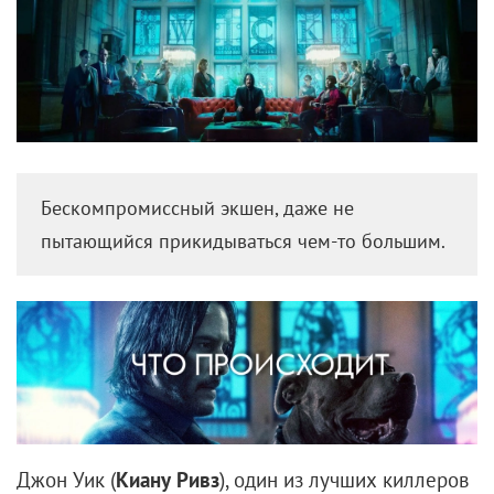
Еще пять лет назад все задавались вопросом: куда
делся
Райан Рейнольдс
? Как он сумел уничтожить
свою карьеру, которая едва началась? Не помогла
ни образцовая внешность супергероя, ни громкие
романы с
Аланис Мориссетт
и
Скарлетт Йоханссон
,
ни ежегодное присутствие в списках самых
сексуальных мужчин шоу-бизнеса.
Ирония в том, что как только актер спрятал свое
лицо под маской, а свой брак — от вездесущих
папарацци, у него сразу все наладилось. И даже
больше: после «Дэдпула» он снова — суперзвезда
номер один. Его следующий шаг — убрать себя с
экрана полностью: в новой версии «Покемона.