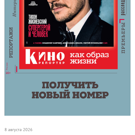
которое ему всегда хотелось делать. Кино, которое
не уложишь ни в один шаблон. После «Дэдпула 2»
этот канадец с отличным чувством юмора снова
стал звездой номер один и мог выбирать любой
фильм, играть кого угодно. И снова нас удивил.
Итак, его следующая роль — маленький желтый
покемон, после которого Рейнольдс, пожалуй,
сможет сыграть даже кошечку Hello Kitty. Но за
«Детективом Пикачу» у Райана идет боевик
Майкла
Бэя
«Шесть футов под землей» и экранизация
настольной игры Cluedo. Кого именно он там
изобразит? Да кого угодно, хоть игровую доску.
Для актера, одинаково готового и к взлетам, и к
падениям, жаждущего быть неожиданным, важен