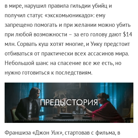
Детектив Пикачу» он играет этого самого Пикачу —
зверька размером с собачку, с писклявым голосом
и наэлектризованными щечками, которые можно
использовать как оружие, а можно — как зарядку
для айфона.
Как считает сам Райан, подобная роль — это то, что
нужно:
«Мое лучшее качество
— самоирония, своего
рода самозащита, совершенно необходимая в
Голливуде. Я до сих пор не вполне понимаю, на своем
ли я месте, моя ли это игра».
Да уж. Сомневается
даже его партнерша по «Дэдпулу»
Лесли Аггамс:
«Райан — не Дуэйн Джонсон
.
Когда Скала входит в
комнату, все реагируют так: «Боже! Это же Скала!
Но Райан
— совсем другое дело. Он вовсе не Мистер
Голливуд».