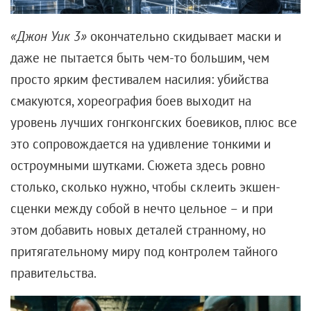
строчками о том, как она
«…скучает по его телу на
своей кровати»
). Затем он встретил Скарлетт
Йоханссон и все-таки довел дело до свадьбы,
состоявшейся в Канаде. И актриса, видимо,
почувствовала то же, что и Сандра Буллок в
«Предложении», внезапно обнаружив себя в
окружении провинциальных тетушек, домашних
салатиков и музыкантов из местной
самодеятельности.
Но и эта роль, как оказалось, была не главной.
Рейнольдс снова разорвал клише: он развелся с
яркой, как комета, Скарлетт, и женился на
Блейк
Лайвли
, которая тоже безусловная красавица, но
иного толка. Для нее карьера была не так важна,
как семья, — после рождения дочерей они с