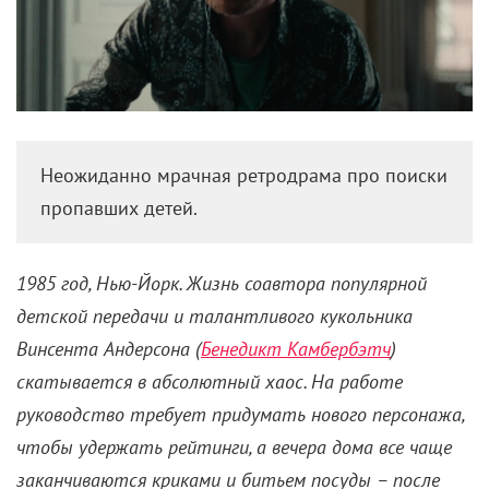
«Эрик»: Монстр из-под
кровати доводит Бенедикта
Камбербэтча до ручки