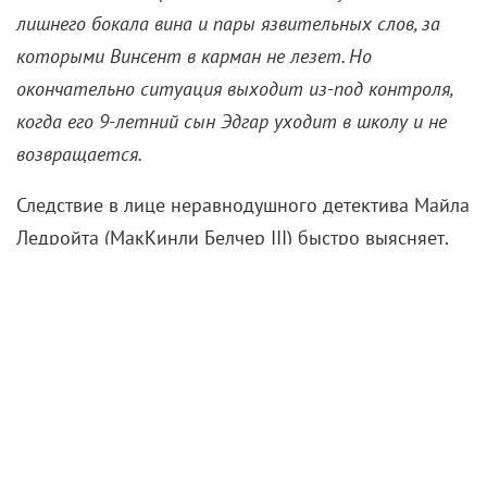
7 июня 2024 /
Анна Ентякова
Неожиданно мрачная ретродрама про поиски
пропавших детей.