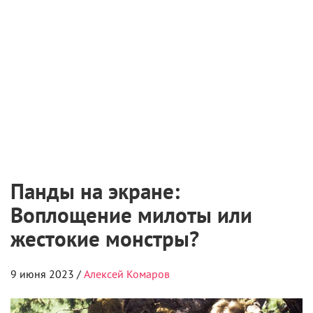
победителей юниорского сезона
6 августа 2026
«Мастерская «12» Никиты Михалкова» и ON
Медиа запустили творческую лабораторию
для молодых режиссеров