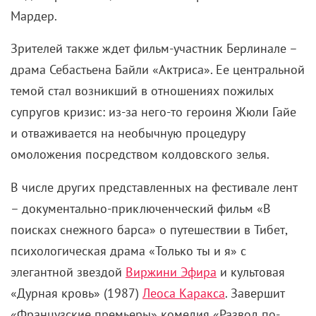
Мардер.
Зрителей также ждет фильм-участник Берлинале –
драма Себастьена Байли «Актриса». Ее центральной
темой стал возникший в отношениях пожилых
супругов кризис: из-за него-то героиня Жюли Гайе
и отваживается на необычную процедуру
омоложения посредством колдовского зелья.
В числе других представленных на фестивале лент
– документально-приключенческий фильм «В
поисках снежного барса» о путешествии в Тибет,
психологическая драма «Только ты и я» с
элегантной звездой
Виржини Эфира
и культовая
«Дурная кровь» (1987)
Леоса Каракса
. Завершит
«Французские премьеры» комедия «Развод по-