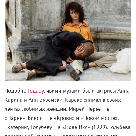
Подобно
Годару
, чьими музами были актрисы Анна
Карина и Анн Вяземски, Каракс снимал в своих
лентах любимых женщин. Мирей Перье – в
«Парне». Бинош – в «Крови» и «Новом мосте».
Екатерину Голубеву – в «Поле Икс» (1999). Голубева,