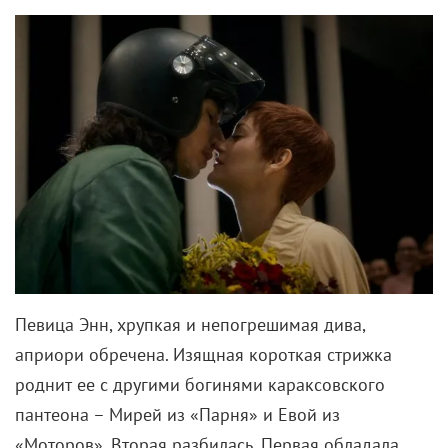
Певица Энн, хрупкая и непогрешимая дива,
априори обречена. Изящная короткая стрижка
роднит ее с другими богинями караксовского
пантеона – Мирей из «Парня» и Евой из
«Моторов». Вторая разбилась. Первая обладала