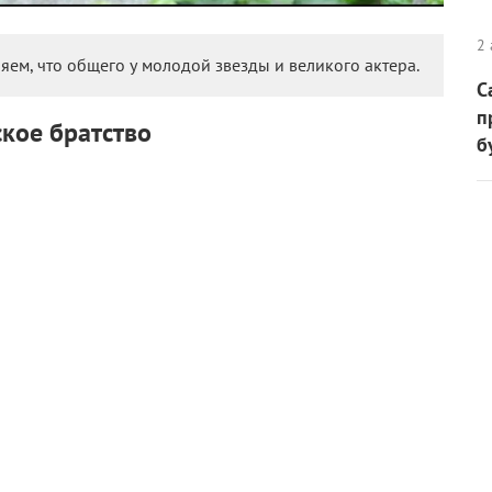
2 
яем, что общего у молодой звезды и великого актера.
С
п
ское братство
б