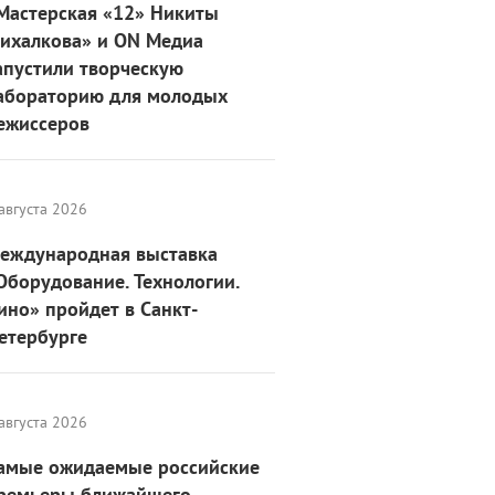
Мастерская «12» Никиты
ихалкова» и ON Медиа
апустили творческую
абораторию для молодых
ежиссеров
августа 2026
еждународная выставка
Оборудование. Технологии.
ино» пройдет в Санкт-
етербурге
августа 2026
амые ожидаемые российские
ремьеры ближайшего