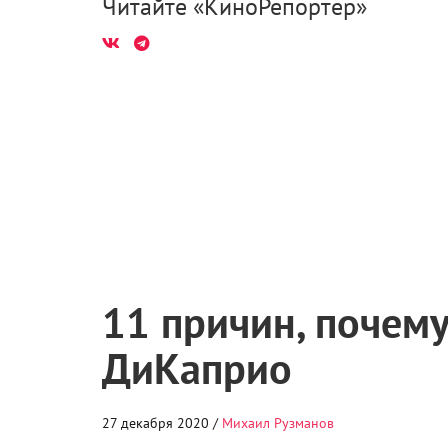
Читайте «КиноРепортер»
11 причин, почем
ДиКаприо
27 декабря 2020 /
Михаил Рузманов