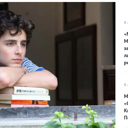
6 
«
М
з
л
р
6 
М
«
К
П