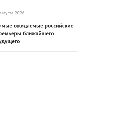
августа 2026
амые ожидаемые российские
ремьеры ближайшего
удущего