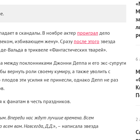
«
М
е.
з
л
адает в скандалы. В ноябре актер
проиграл
дело
р
овеком, избивающем жену». Сразу
после этого
звезда
де-Вальда в триквеле «Фантастических тварей».
6 
йна между поклонниками Джонни Деппа и его экс-супруги
ы вернуть роли своему кумиру, а также уволить с
М
«
 плодов эти усилия не принесли, однако Депп не раз
К
в.
П
к фанатам в честь праздников.
ым. Впереди нас ждут лучшие времена. Всем
2 
 всем вам. Навсегда, Д.Д
.», – написала звезда
С
п