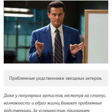
На берегу Кайраккумского водохранилища
(погуглите) в обедневшем рыбацком поселке
проживает семья, состоящая из мужа с женой, их
сына и деда. У них одна на всех дилемма: как
дальше быть? Но у каждого свое представление о
том, в какой плоскости лежит ее решение. Мать
стремится увезти единственное чадо из этой дыры
в город и отдать в школу. Отец, напротив, настроен
более консервативно и инертно, отпрыска никуда
отпускать желанием не горит. Последний, в свою
очередь, мечтает пойти по стопам деда и посвятить
себя
рыболовству
. Ну а дед смертельно от всего