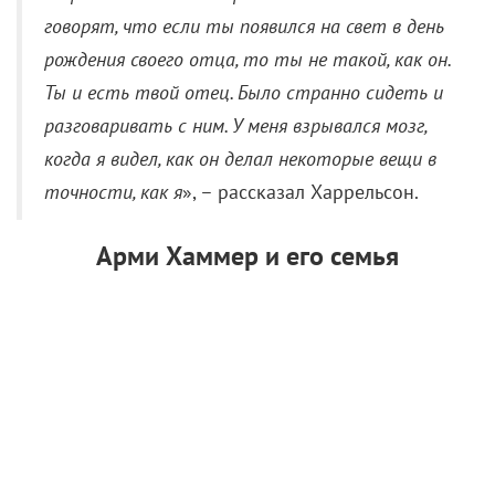
проживает в счастливом уединении в долине,
затерянной среди
Верхоянских гор
.
Она – русская, из Тулы. Он – эвен. Оба они
глухонемые. Что нисколько им не мешает ни в быту,
ни вообще. Ну, разве что охотой заниматься не с
руки, приходится рыбной ловлей промышлять. Но
это ведь не главное, главное – любовь. И их
история любви, которая в фильме как бы на втором
плане и излагается посредством субтитров (при
этом есть версия без субтитров вовсе), обладает
чудодейственным, согревающим душу эффектом.
Но все-таки основное качество «Семи дней осени»
– медитативность. Такая, знаете, когда сел и
глядишь завороженно, ни о чем не думая, а только