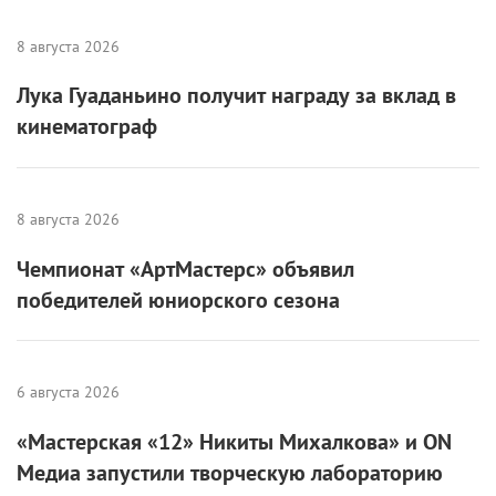
тридцатилетней выдержки – здорово
умиротворяют. В кадре всякие катаклизмы могут
случаться. То вулкан извергается. То водоемы из
берегов выходят. То комета к нашей
многострадальной планете несется. Но каждый раз
непременно объявляется герой, который в трудную
минуту и добрым словом поддержит, и советом
дельным поможет, и ребенка из пламени вытащит…
Совершит, в общем, невероятный подвиг и всех
торжественно спасет.
И это на самом деле утешает: приятно, что кто-то
вот так о нас, грешных, заботится. Как минимум – в
вымышленных художественных произведениях. Да
и вообще пускай все природные (и не только)