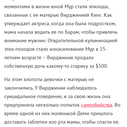
какая. Как нарисовано, как анимировано, какой
стиль, еще и с модным сочетанием 2D и 3D.
Спокойно можно сравнивать с
Томмом Муром
и
Генндием Тартаковским, и ничуть не хуже (и притом
самобытно) на их фоне будет смотреться.
Кроме того, в самой истории есть не только
недосказанность, но и громадный потенциал. Этот
мир и эти персонажи однозначно напрашиваются
на то, чтобы с ними поближе познакомиться и
поглубже их изучить, причем в срочном порядке.
Но в срочном порядке вряд ли получится, к
сожалению. Потому что, как было сказано, сделано
все на голом энтузиазме. Соответственно,
дальнейшая судьба проекта зависит в том числе и