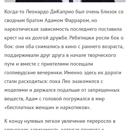
нестыдная), концентрация адреналина –
зашкаливает. Так и хочется, чтобы в полный метр
перерос.
Собственно, почти таков и был замысел изначально.
Фильм сняли в качестве своеобразной разминки, а
далее Окороков намерен приступить к
производству как раз полнометражки под
названием «Беглец». Съемки планируются на
Камчатке. В общем, запомните это имя. Что-то
подсказывает, что оно еще прогремит.
«Сказ. Песня Сирин»