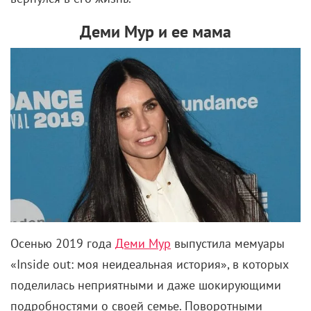
предположительно на территории языческой Руси.
Начинается все с того, что загадочный бородатый
отшельник Беримир заявляется в какую-то деревню
и сообщает тамошним жителям, что в лес пока
лучше не соваться, потому как зло там пробудилось
опасное. После чего сам в тот лес уходит с целью
найти потерявшуюся девочку.
Сюжет подан несколько сумбурно, в сильно
урезанной как будто редакции. Но надо учитывать,
что делалось это все практически на голом
энтузиазме, преимущественно стараниями одного
человека. И вообще выросло из курсовой работы.
Вместе с тем уровень исполнения без всяких
скидок невероятный, вы поглядите только, лепота