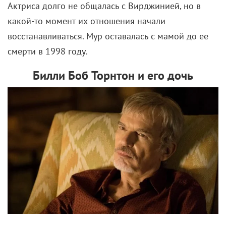
от нас с вами. А мы же с вами хотим больше
крутого российского фэнтези по мотивам
славянского фольклора, правда? Вот и надо,
значит, чтобы побольше людей узнало о
существовании такого мультика.
Если вы нашли ошибку, пожалуйста, выделите фрагмент текста и
нажмите
Ctrl+Enter
.
Золотой ворон
Тайка Вайтити
Уэс Андерсон
Комментарии
Поделиться