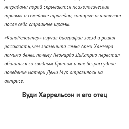
устал и ничего уже, кажется, не хочет.
Файзулло Файзов – тоже дебютант, как и Ван Чун.
И кое-что общее у их фильмов, безусловно,
прослеживается. Искреннее радение о будущем
молодого поколения в контексте глобальных
экологических проблем, в частности. Но Файзулло,
во-первых, родом из Таджикистана, и его «Водный
мальчик» основан на рассказе его же
соотечественника, небезызвестного кинодеятеля
Бахтиера Худойназарова («Лунный папа», «Кош ба
кош»). А во-вторых, режиссуре он учился в
Тегеране
. Поэтому и ориентиры творческие у него
соответствующие.
Оптимизмом картина, прямо скажем, не