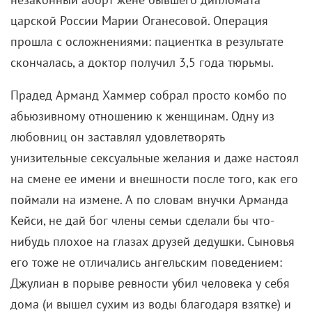
А вот коротенький, но очень недурной зоохоррор.
«Бешенство» Дьяченко плюс «Война Анны»
Федорченко
, как вам такое? Сюжет приблизительно
следующий: семья циркачей-дрессировщиков
ехала с медведем через лес, медведь выбрался и
всех задрал, осталась только маленькая напуганная
девочка, которой теперь придется с разъяренным
хищником вступить в схватку, имея из оружия лишь