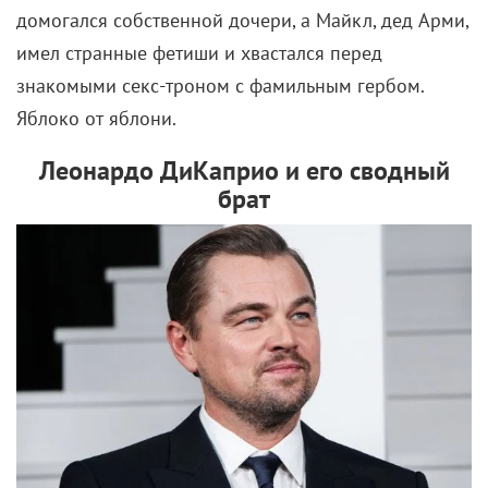
двустволку с одним патроном.
Правда, надо оговориться, что где-то половина из
вышеописанных обстоятельств додумана.
Поскольку в самом фильме толком не объясняется,
что именно произошло. Но какая разница.
Концепция, короче, простая и убойная: темный лес,
девочка, ружье,
злой медведь
.
Поставил эту махонькую жанровую жемчужинку
некто Андрей Окороков, вроде как проживающий в
Сербии и прежде активно снимавший для канала
Discovery. «Зверь» – его первый опыт в игровом
кино, и опыт этот чертовски многообещающий:
визуал – безупречный, медведь – всамделишный
(совсем без CGI не обошлось, но и графика