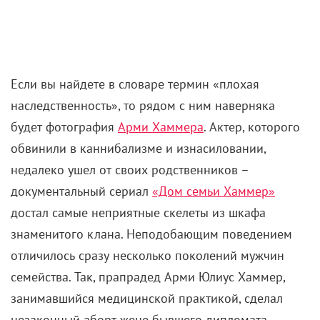
впитывая позитивные энергии. Глядишь на
осеннюю тайгу. На то, как двое беззаветно
преданных друг другу людей сообща бытовыми
вещами занимаются: рыбку потрошат, котлетки
жарят, киношку какую-то на ноутбуке смотрят, с
собачками гуляют. Потом снова на осеннюю тайгу
глядишь, как туман рыжие деревья обволакивает.
Все это практически без комментариев –
вербальных, по крайней мере. Исключительно
залипательное, умиротворяющее зрелище. Ловите в
обозримом будущем на онлайн-платформах.
«Зверь»