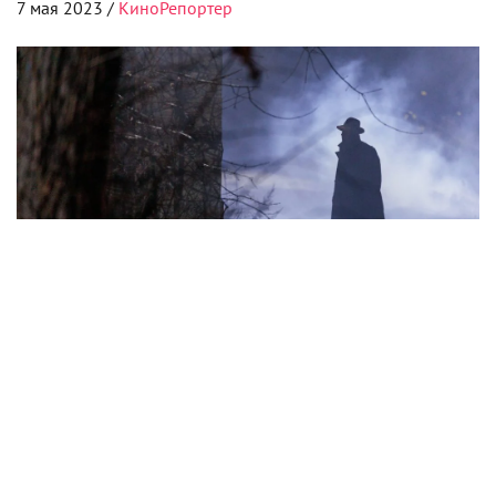
может развестись, да группы неугомонных дружков.
Одного из них играет покойный гений Филип
Сеймур Хоффман: образ неунывающего балабола в
цветастом балахоне ему чертовски к лицу.
В центре сюжета – мощный торнадо, который вот-
вот накроет Оклахому. Специалисты пока не
научились заранее оповещать граждан о
приближении напасти, что регулярно приводит к
жертвам и разрушениям. Поэтому герои и
намерены выпустить в самое сердце смерча
особые датчики, дабы снять показания и потом
использовать их в борьбе с бушующей стихией.
Страшно? А то. Опасно? Еще бы. Но почему-то не
сомневаешься, что у этих сорвиголов все на мази. И
шторм они изучат, и трещины в личной жизни