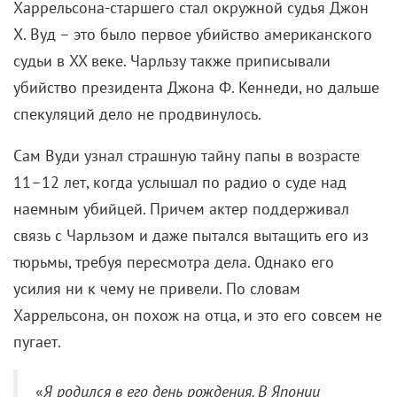
Продолжает тему любования увяданием
документалист Алексей Головков,
специализирующийся главным образом на
воспевании суровых российских северных красот
(«Когда тает снег», «Северный ветер бывает
теплым»). В своей новой работе он показывает нам
отрезок длиною в неделю из жизни одной
супружеской пары, которая уже тридцать лет