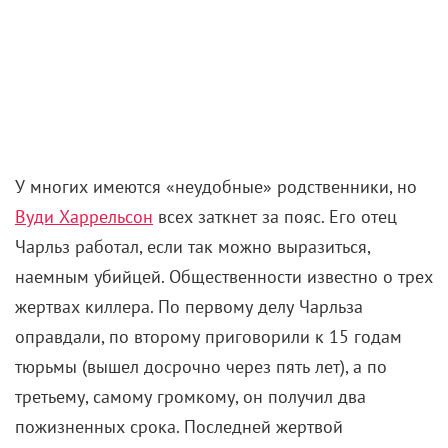
фонтанирует. Хотя и в категорической
беспросветности ее не упрекнешь. Она пропитана
грустным фатализмом и декадентством. Однако в
созерцании процесса неумолимого увядания
Файзов находит свою прелесть, разбавляя
тоскливые думы об энтропии не лишенными
горькой иронии напоминаниями о том, что
искусство все-таки вечно, в отличие от объектов
материального мира. Все умрет, сгниет, обратится в
прах, и только Ходжа Насреддин в конце концов
останется, да ослик его.
«Семь дней осени»