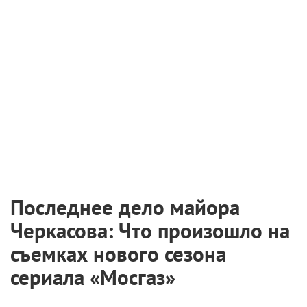
Лихой аттракцион Яна де Бонта, оператора
культовых лент Пола Верховена и режиссера
неудержимой «Скорости» с
Киану Ривзом
и
Сандрой Буллок. Персонаж Билла Пэкстона,
метеоролог Билл Хардинг, доказывает, что старые
привычки не умирают. И тихой семейной жизни с
новой дамой сердца он предпочитает погоню за
штормом в компании без пяти минут бывшей
супруги Джо (Хелен Хант), с которой он никак не