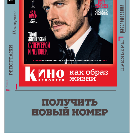
Фильмы-катастрофы на
страже душевного
равновесия
6 мая 2023 /
Алексей Комаров
«Пик Данте» (1997)
Блокбастеры с Константином Хабенским,
Сергеем Пускепалисом и Пирсом Броснаном
как неожиданный источник умиротворения.
Это может показаться странным, но
фильмы-катастрофы
– особенно старенькие,