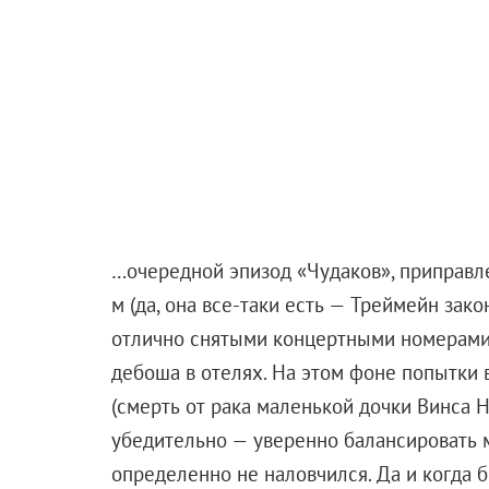
В данном случае угроза исходит от доктора Тад
который тоже в юности встречался с волшебни
мистических способностей. Это событие дало ст
Industries и, понятное дело, всестороннего иссл
В режиссерское кресло — опять же вслед за сд
Джеймсом Ваном
, — усадили хоррормейкера и