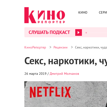
обладателя престижной литературной премии «Х
«Сумасшедший пришелец», заработавшая $214,7 
КИНО
СЕР
названная первым настоящим фантастическим бл
«Гравитации» картина заработала $298 млн, в т
Другие более традиционные для праздников ф
СЛУШАТЬ ПОДКАСТ
который вынужденно переквалифицировался в пр
также очередная работа
Стивена Чоу
«Новый кор
соответственно. Также в Китае в феврале состо
Полнометражный мультфильм «Свинка Пеппа пра
праздник китайская корпорация Alibaba и брита
персонаж принес своим создателям всего $16,6 
Фильмы праздничной недели собрали вместе $8
Поднебесной, но он всего на 1,5% выше, чем в 
млн меньше. Это говорит о том, что рекордный р
Пеппы из Китая точно станет больше… Если, кон