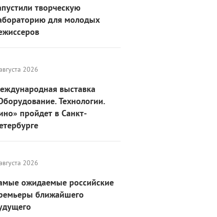
ихалкова» и ON Медиа
апустили творческую
абораторию для молодых
ежиссеров
августа 2026
еждународная выставка
Оборудование. Технологии.
ино» пройдет в Санкт-
етербурге
августа 2026
амые ожидаемые российские
ремьеры ближайшего