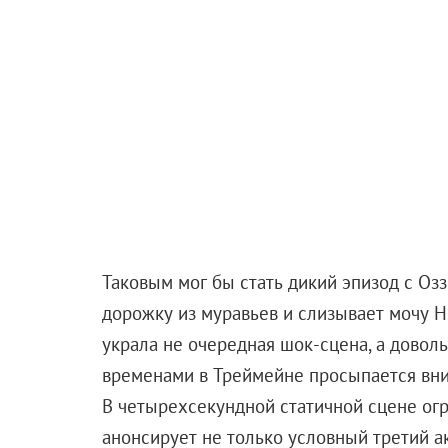
назад с лентой «И гаснет свет…» У этого решени
сегодня и правда едва ли не главный мейнстри
базовыми навыками по удержанию внимания зри
необязательно, что он должен снимать исключи
Тут ничем подобным и не пахнет. Да и сценари
резюме которого — милый сай-фай «Внеземное эх
жестокости и безумии в духе хотя бы «Дэдпула» 
картину для детей и юношества — жанр почтен
конечно, можно будет наконец объективно срав
Если вы нашли ошибку, пожалуйста, выделите фрагмент те
Джимон Хонсу
Закари Ливай
Марк Стр
Ком
Поделиться