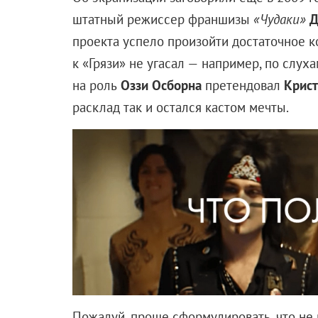
Смешно становится уже от названия, ассоцииру
исключительно с телефонным приложением для 
погружение в историю вопроса помогает понять, 
впервые Шазам возник на страницах Fawcett Com
Капитаном Марвел!
Да-да, именно так. Более чем за 10 лет до появ
изданий о Капитане был прекращен из-за прете
Супермену — у того ведь тоже красный костюм и 
Fawcett, а выход комиксов про Шазама был воз
поменять, поскольку прозорливый Marvel уже за
Теперь пришло время узнать, о ком, собственно, 
живущий в Филадельфии 14-летний подросток, 
параллельную реальность. Там он встречает вол
мальчику возможность превращаться во взрослог