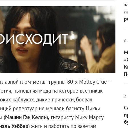
М
з
конец-то нашедшие нужную интонацию для своих
л
ороться щуплый подросток, с помощью заклинания
р
ышедший зимой «Аквамен» стал самой большой
cs за все годы ее существования. Речь, конечно, пока
, но направление найдено верное. Формулируется оно
6 
 изначально в фильмах про Бэтмена и Супермена ставка
ть и оперные эмоции себя не оправдала и отправлена в
М
«
К
е старых голливудских экранизаций древнегреческих
П
масы, а гигантские картонные монстры гибнут от мечей
еотвратимо. Ковать железо, как известно, надо не отходя
окомикс от DC, развивающий веселые открытия
2 
 одного чудика в странном костюме.
С
п