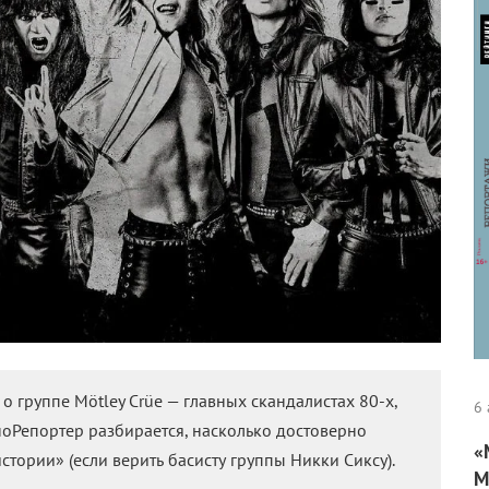
кста и нажмите
Ctrl+Enter
.
ментарии
о: Что мы знаем о фил
6 
 о становлении очередного персонажа, сколько
м из Marvel.
«