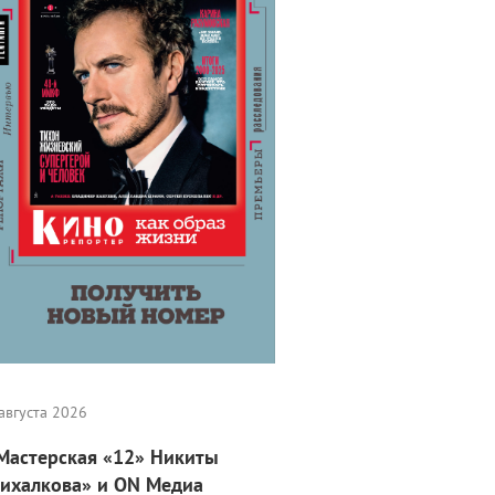
ьме «Шазам!»
августа 2026
Мастерская «12» Никиты