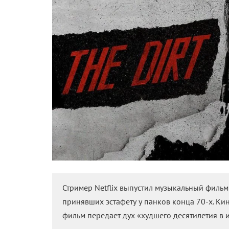
Если вы нашли ошибку, пожалуйста, выделите фрагмент те
Ком
Поделиться
Читайте «КиноРепортер»
Обыкновенное чуд
26 марта 2019 /
Ярослав Забалуев
«Шазам!» обещает нам не столько блокбастер
уморительную комедию на зависть конкурента