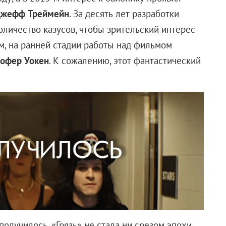
ющегося у непросвещенной в области комиксов публики
определения играющих в кафе песен. Впрочем,
что заглавие тут не от хорошей жизни. Дело в том, что
ics в 1939 году и тогда звался — барабанная дробь —
ления аналогичного персонажа Marvel. В 1953-м выпуск
нзий DC, обвинивших коллег в плагиате по отношению к
на груди что-то вроде молнии. В итоге DC купила
обновлен в начале 1970-х, однако имя герою пришлось
крепил его за собой.
идет речь. Знакомьтесь — Билли Бэтсон (
Эшер Энджел
),
который однажды через тоннель метро попадает в
шебника по имени Шазам (
Джимон Хонсу
), дарующего
о супергероя (
Закари Ливай
) в трико и с молнией на