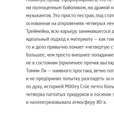
груди, лишь выкрикнув имя чародея. Тут возника
способностями теперь обладает Билли — и ответ
Отныне юнец при помощи волшебного слова мом
героев. То есть получает возможность передвига
крушить черепа, как Геракл, выдерживать перегру
начинает ходить ходуном от появления нового б
испытание медными трубами Билли, естественно