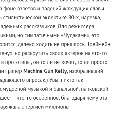
ет естественный вопрос, какими, собственно,
 на него поразил бы самого Супермена.
ентально овладевает силами шести античных богов и
ться со скоростью Меркурия, метать молнии, как Зевс,
зки, как Атлант, — ну и так далее. Город, конечно же,
орца за справедливость, но полностью погрузиться в
, мешает насущная необходимость спасения мира.