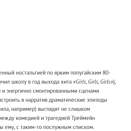
еуша Сиваны (
Марк Стронг
) — безумного ученого,
ком Шазамом, но оказался недостойным могучих
арт для его карьеры, построения корпорации Sivana
едования магии.
елавшим «Аквамена» автором «Пилы» и «Астрала»
з Швеции
Дэвида Ф. Сандберга
, выстрелившего пару лет