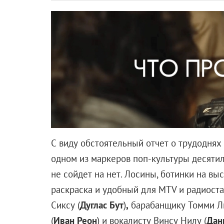
Тяжелую артиллерию выкатывают DC Comics, на
фильмов. Теперь за внимание зрителей будет б
превращающийся в неуязвимого супергероя. В
коммерческой удачей для киновселенной DC Comi
еще не идет о конкуренции на равных с Marvel
примерно как «Слабоумие и отвага». Сделанная
на мрачность нуара, рефлексию, амбивалентнос
утиль.
На смену ей пришел лучезарный идиотизм в дух
мифов: бородатые герои корчат героические гри
и стрел не всегда стремительно, но неизменно н
от кассы, а потому встречайте — новейший кин
«Аквамена» и заодно презентующий публике еще