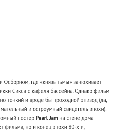
я, если разобраться, есть особый резон: фильм ужасов
мовый жанр с точки зрения фантазии и владения
телей. Если постановщик это умеет, то совершенно
тельно про живых мертвецов и сатанинские ритуалы.
й, написанный
Генри Гайденом
, самая громкая строчка в
о», к этому никак не располагает. Поэтому о
речь не идет. Зато есть шанс получить достойную
ный и давно не пополнявший свою сокровищницу. Ну и
нить и решить, чей Капитан Марвел лучше.
кста и нажмите
Ctrl+Enter
.
онг
Шазам
ментарии