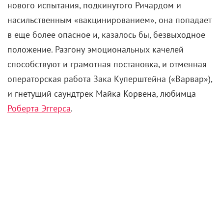
поддержкой родственников и друзей, за выходные
снял 4-минутный мини-боевичок «Снег, пар,
железо». Без диалогов, но с обязательным слоу-мо,
завораживающей картинкой с приглушенной
цветовой гаммой и стилем, выкрученным на
максимум и сочащимся через экран.
Снял это чудо Снайдер на iPhone 7 Plus, но не
обошелся без дополнительных технических
приблуд. Режиссер использовал универсальный
адаптер объектива Beastgrip Pro и ручной
стабилизатор DJI Osmo, а в качестве софт-решения
– приложение для профессиональный съемки
Filmic Pro.