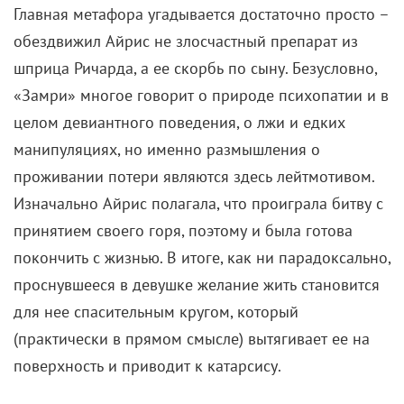
сразу на полнометражный формат. В 2018 году он
выпустил психологический триллер «Не в себе» с
Клэр Фой в главной роли. В центре истории –
девушка, которой досаждает сталкер. Невольно
оказавшись в психбольнице, героиня неожиданно
обнаруживает, что ее преследователь работает в
том же медицинском учреждении.
Содерберг снял этот триллер меньше чем за две
недели. А в качестве инструментов использовал те
же гаджеты, что и Снайдер: iPhone 7 Plus с
приложением Filmic Pro. По словам Содерберга,
решение использовать смартфон было обусловлено
не бюджетными ограничениями, а намеренным
творческим выбором. Визуальная эстетика