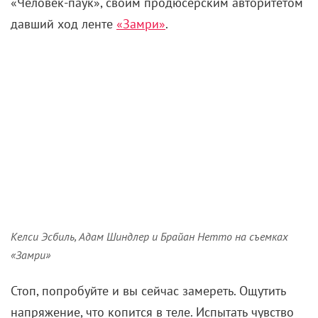
Бюджет «Ночной рыбалки» составил $135 тысяч. В
качестве камер постановщики использовали десять
смартфонов модели iPhone 4, и на весь съемочный
процесс ушло 10 дней. Как позже отмечал Пак
Чхан-ук, работа над коротким метром ничем не
отличалась от производства полнометражных
проектов с профессиональным оборудованием.
Однако съемки на смартфон дали режиссерам
больше свободы в плане спонтанности, поскольку
маленькие устройства позволяют поймать
«неожиданные интересные ракурсы»
.
Несмотря на то, что «Ночная рыбалка» снималась
для рекламы, хоррор удостоился «Золотого
медведя» на Берлинском фестивале-2011 как