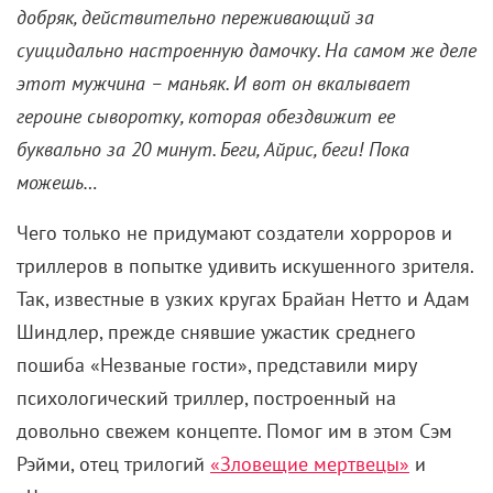
В 2011 году режиссер
«Олдбоя»
Пак Чхан-ук со
своим младшим братом Пак Чхан-гёном в рамках
рекламной кампании мобильного оператора сняли
короткометражный фэнтези-хоррор «Ночная
рыбалка». По сюжету мужчина вылавливает из реки
тело женщины, и, пытаясь выпутать ее из лески,
обнаруживает, что сам все больше запутывается в
процессе. Он теряет сознание, после чего история
начинает развиваться в несколько
сюрреалистичном ключе.