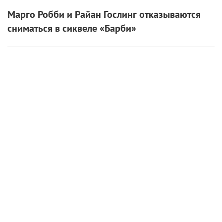
паре (
Анна Чиповская
и Дмитрий Ендальцев),
которая расстается в канун отмены карантина, но
вынуждена остаться вместе на самоизоляции. Вся
история разворачивается на экране смартфона. За
три дня группа сняла 10 эпизодов, которые в
целом длятся чуть больше 60 минут.
«
Если ты создаешь
вертикальный скринлайф-фильм
, в первую
очередь нужно изучить свой смартфон – с
точки зрения как сценариста, так и режиссера.
Не надо ничего придумывать: мы, сами того не
замечая, каждый день используем все те
средства, которые ложатся в основу
скринлайф-кино, дальше только вопрос