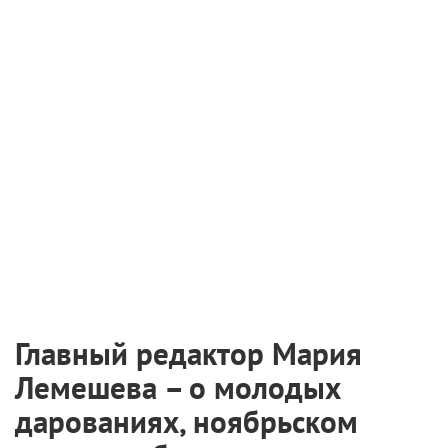
«драматургического чутья» – что из них
будет естественным для героя и лучше
работает на ту или иную сцену или эмоцию?
»,
– рассказал режиссер проекта Иван Петухов.
При съемках создатели использовали Samsung
Galaxy S20 Ultra. Хотя актеры по большей части
снимали все сами, на площадке также
присутствовал оператор-постановщик. Поскольку
герои нередко находились в движении, специалист
выставил правильный свет и организовал
пространство, чтобы оборудование съемочной
группы не оказалось в кадре.
«Нежность» (2020)