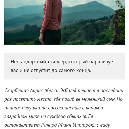
заполучить дорогое профессиональное оборудование.
Да и еще вдобавок научиться им пользоваться. С
появлением смартфонов и их стремительным
развитием подобные проблемы канули в лету. Более
того, преимущества многофункционального
небольшого гаджета подметили и многие известные
режиссеры. «КиноРепортер» рассказывает о
нескольких фильмах и сериалах, которые сняты на
мобильное устройство.
«Ночная рыбалка» (2011)