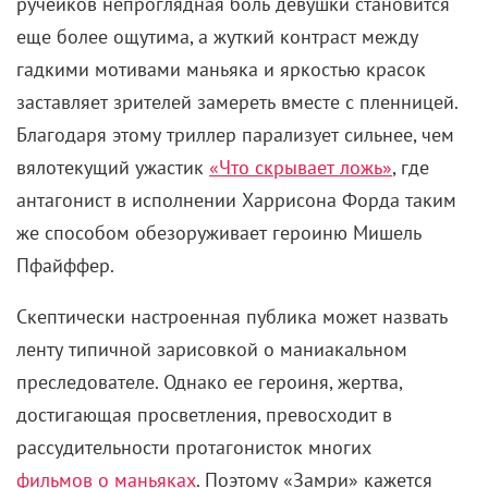
Кадр из фильма «Птица высокого полета» (2018)
В своей следующей картине, спортивной драме
«Птица высокого полета» (2019), Содерберг
повторил опыт с использованием мобильной
техники в качестве операторского инструмента. В
этот раз съемки, спродюсированные Netflix,
продлились три недели. Седьмую модель iPhone
режиссер сменил на восьмую, помимо прочего
снабдив ее анаморфотной линзой Moondog Labs,
чтобы картинка по сравнению с прошлым фильмом
выглядела более «киношной».
Впоследствии Содерберг признавался, что