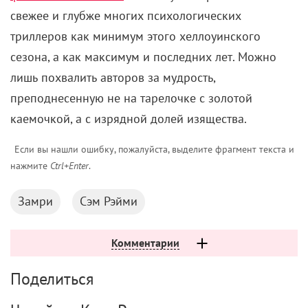
сожалеет, что подобных технологий не
существовало, когда ему было 15 лет. Потому что в
то время приходилось копить деньги на дорогое
оборудование, искать пленку, затем снимать фильм
и долгое время возиться с ним на монтаже. Сейчас,
по словам режиссера, с появлением смартфонов и
аксессуаров для них все стало гораздо проще и
быстрее. В то же время Содерберг признает, что
съемка на iPhone (по состоянию на 2019-й год –
КР) все же имеет свои недостатки. Например, тот
факт, что все всегд находится в фокусе, поэтому нет
искусного размытия фона. Но режиссер принимает
это, поскольку это справедливая плата за
преимущества.