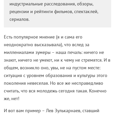
одноименный сериал. Он продолжал историю
Елены (Виктория Исакова), которая ищет мужчину
своей мечты.
Как заметила Меликян, смартфон позволяет совсем
иначе взаимодействовать с артистами, поскольку в
момент съемки нет ни оборудования, ни членов
съемочной группы, которые могли бы отвлечь
режиссера и актера от процесса.
«
Вот этот аппарат предполагает абсолютно
другую близость к актеру, раньше подобное
было просто невозможно. Например, мы
снимали с Викой сцены в отеле вдвоем в
номере. И не было ощущения, что мы на
площадке, потому что вокруг никого и ничего