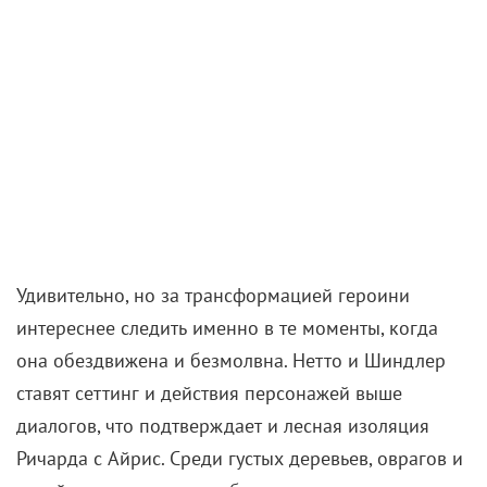
изображений iPhone создавала ощущение
близости с персонажем и историей, поскольку
стилистика фотографий и видео, снятых на
«яблочную» продукцию, повсеместна и узнаваема.
К тому же портативность устройства позволяла
постановщику, как и Чхан-уку, размещать камеру в
узких проемах и под нетрадиционными для
фильмов углами.