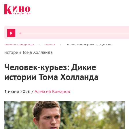
>
>
КиноРепортер
Кино
Человек-курьез: Дикие
ВСЕ ПОД
истории Тома Холланда
Человек-курьез: Дикие
истории Тома Холланда
1 июня 2026 /
Алексей Комаров