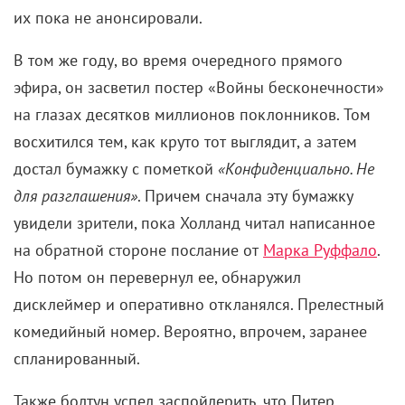
их пока не анонсировали.
В том же году, во время очередного прямого
эфира, он засветил постер «Войны бесконечности»
на глазах десятков миллионов поклонников. Том
восхитился тем, как круто тот выглядит, а затем
достал бумажку с пометкой
«Конфиденциально. Не
для разглашения»
. Причем сначала эту бумажку
увидели зрители, пока Холланд читал написанное
на обратной стороне послание от
Марка Руффало
.
Но потом он перевернул ее, обнаружил
дисклеймер и оперативно откланялся. Прелестный
комедийный номер. Вероятно, впрочем, заранее
спланированный.
Также болтун успел заспойлерить, что Питер