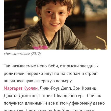
«Невозможное» (2012)
Так называемые непо-беби, отпрыски звездных
родителей, нередко идут по их стопам и строят
впечатляющую актерскую карьеру.
Маргарет Куолли
, Лили-Роуз Депп, Зои Кравиц,
Дакота Джонсон, Патрик Шварценеггер… Список
получится длинный, и все к этому феномену давно
привыкли. Тем не менее Том Холланд и здесь