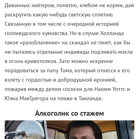
Диванных хейтеров, понятно, хлебом не корми, дай
раскрутить какую-нибудь светскую сплетню.
Связанную в том числе с очередной историей
голливудского кумовства. Но в случае Холланда
такое «разоблачение» на скандал не тянет, как бы
ни пытались отдельные индивиды подливать масла
в огонь кривотолков. Зато можно искренне
порадоваться за папу Тома, который отнесся к его
взлету с гордостью и добродушной иронией,
пожарив между делом сосиски для Наоми Уоттс и
Юэна МакГрегора на пляже в Таиланде.
Алкоголик со стажем