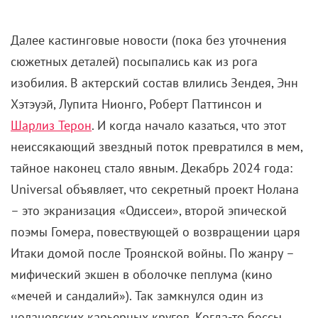
Далее кастинговые новости (пока без уточнения
сюжетных деталей) посыпались как из рога
изобилия. В актерский состав влились Зендея, Энн
Хэтэуэй, Лупита Нионго, Роберт Паттинсон и
Шарлиз Терон
. И когда начало казаться, что этот
неиссякающий звездный поток превратился в мем,
тайное наконец стало явным. Декабрь 2024 года:
Universal объявляет, что секретный проект Нолана
– это экранизация «Одиссеи», второй эпической
поэмы Гомера, повествующей о возвращении царя
Итаки домой после Троянской войны. По жанру –
мифический экшен в оболочке пеплума (кино
«мечей и сандалий»). Так замкнулся один из
нолановских карьерных кругов. Когда-то боссы