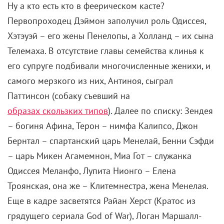
Ну а кто есть кто в феерическом касте?
Первопроходец Дэймон заполучил роль Одиссея,
Хэтэуэй – его жены Пенелопы, а Холланд – их сына
Телемаха. В отсутствие главы семейства клинья к
его супруге подбивали многочисленные женихи, и
самого мерзкого из них, Антиноя, сыграл
Паттинсон (собаку съевший на
образах скользких типов
). Далее по списку: Зендея
– богиня Афина, Терон – нимфа Калипсо, Джон
Бернтал – спартанский царь Менелай, Бенни Сэфди
– царь Микен Агамемнон, Миа Гот – служанка
Одиссея Меланфо, Лупита Нионго – Елена
Троянская, она же – Клитемнестра, жена Менелая.
Еще в кадре засветятся Райан Херст (Кратос из
грядущего сериала God of War), Логан Маршалл-