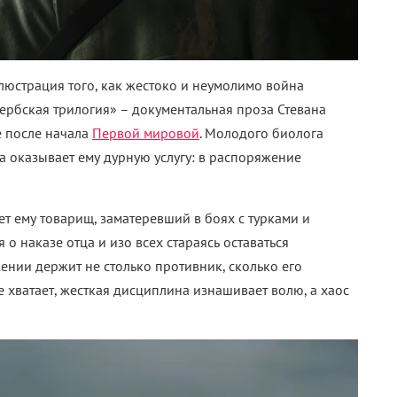
люстрация того, как жестоко и неумолимо война
ербская трилогия» – документальная проза Стевана
е после начала
Первой мировой
. Молодого биолога
ра оказывает ему дурную услугу: в распоряжение
ает ему товарищ, заматеревший в боях с турками и
 о наказе отца и изо всех стараясь оставаться
ении держит не столько противник, сколько его
 хватает, жесткая дисциплина изнашивает волю, а хаос