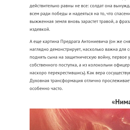
действительно равны не все: солдат она вынуж
всем ради победы и надеяться на то, что спасен
выжженная земля вновь зарастет травой, а фраза
издевкой.
А еще картина Предрага Антониевича (он же с
наглядно демонстрирует, насколько важна для с
поднять сына на защитническую войну, первое у
собственного поступка, а из колокольни офице
наскоро перекрестившись). Как вера сосуществу
Духовная трансформация отлично прослеживаетс
особенно часто.
«Нима