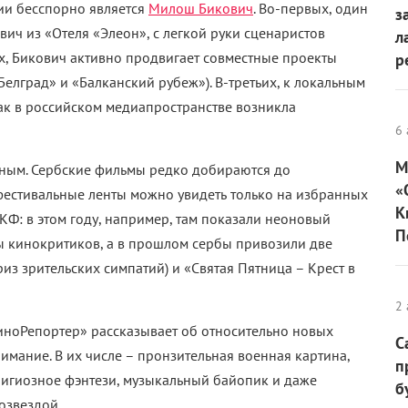
ии бесспорно является
Милош Бикович
. Во-первых, один
з
вич из «Отеля «Элеон», с легкой руки сценаристов
л
х, Бикович активно продвигает совместные проекты
р
елград» и «Балканский рубеж»). В-третьих, к локальным
так в российском медиапространстве возникла
6 
М
ьным. Сербские фильмы редко добираются до
«
 фестивальные ленты можно увидеть только на избранных
К
Ф: в этом году, например, там показали неоновый
П
ы кинокритиков, а в прошлом сербы привозили две
из зрительских симпатий) и «Святая Пятница – Крест в
2 
КиноРепортер» рассказывает об относительно новых
С
нимание. В их числе – пронзительная военная картина,
п
лигиозное фэнтези, музыкальный байопик и даже
б
озвездой.