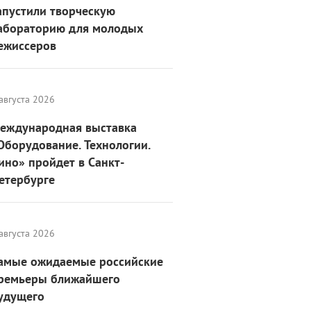
апустили творческую
абораторию для молодых
ежиссеров
августа 2026
еждународная выставка
Оборудование. Технологии.
ино» пройдет в Санкт-
етербурге
августа 2026
амые ожидаемые российские
ремьеры ближайшего
удущего