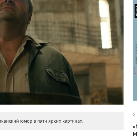
6 
лканский юмор в пяти ярких картинах.
«
М