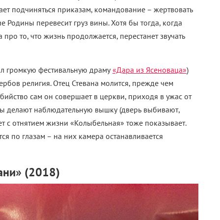
дает подчиняться приказам, командование – жертвовать
ие Родины перевесит груз вины. Хотя бы тогда, когда
 про то, что жизнь продолжается, перестанет звучать
нял громкую фестивальную драму
«Дара из Ясеноваца»
)
ербов религия. Отец Стевана молится, прежде чем
бийство сам он совершает в церкви, приходя в ужас от
ры делают наблюдательную вышку (дверь выбивают,
ет с отнятием жизни «Колыбельная» тоже показывает.
я по глазам – на них камера останавливается
ни» (2018)