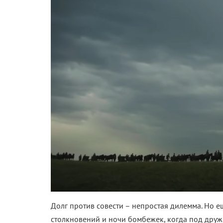
Долг против совести – непростая дилемма. Но е
столкновений и ночи бомбежек, когда под друж