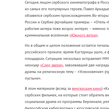
Сегодня лицом сербского кинематографа в Росс
из самых его популярных героев, Павел Аркадье
обзавелся сербским происхождением. Во-вторы
России и Сербии (ярчайшие примеры – «Отель «Б
работам актера тоже возрос интерес – именно 
криминальная вселенная
«Южного ветра»
.
Но в общем и целом положение остается печал
российского проката: время Кустурицы ушло, а
площадках. Ситуацию несколько исправляет ММК
неонуар
«След зверя»
, завоевавший две наград
драмы на религиозную тему – «Усекновение» (пр
пустыне».
В этом материале (вслед за
венгерским кино
) «
сербских фильмах, на которые стоит обратить в
социальная драма из программы Берлинале, ре
философская киберэротика с югославской порн