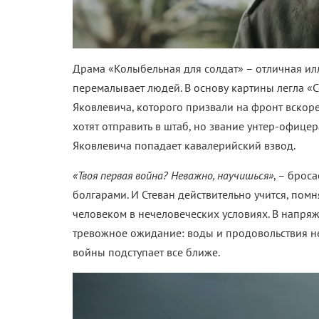
Драма «Колыбельная для солдат» – отличная ил
перемалывает людей. В основу картины легла «С
Яковлевича, которого призвали на фронт вскор
хотят отправить в штаб, но звание унтер-офице
Яковлевича попадает кавалерийский взвод.
«Твоя первая война? Неважно, научишься»
, – брос
болгарами. И Стеван действительно учится, помня
человеком в нечеловеческих условиях. В напряж
тревожное ожидание: воды и продовольствия не
войны подступает все ближе.