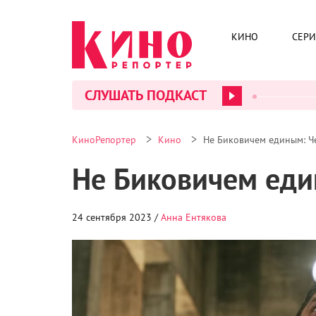
КИНО
СЕР
СЛУШАТЬ ПОДКАСТ
>
>
КиноРепортер
Кино
Не Биковичем единым: Че
Не Биковичем еди
24 сентября 2023 /
Анна Ентякова