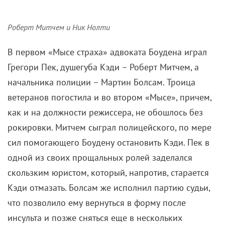
В «Мысе страха» отчетливо слышатся отголоски
отдельных работ
Альфреда Хичкока
и его стиля в
целом. На фоне звучит музыка из «Мыса» 1961-го
за авторством Бернарда Херрмана, важного
соратника Хича («На север через северо-запад»,
«Психо», «Неприятности с Гарри» и так далее), в
аранжировке Элмера Бернстайна. Дизайном титров
фильм обязан легендарному Солу Бассу, который
тоже не раз сотрудничал с королем саспенса.