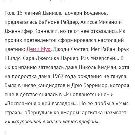
собачье»
, – позднее заявила лауреатка «Золотого
глобуса». А вожделенная роль досталась Джульетт
Льюис, обеспечив ей первую и единственную
оскаровскую номинацию (статуэтку в тот год
завоевала Мерседес Руэль из «Короля-рыбака»
Терри Гиллиама
). Актриса, кстати, была фанаткой
метала и рока, так что увлечения Даниэль –
Megadeth, Guns N’ Roses, Jane’s Addiction –
оказались оправданы.
Старикам тут место