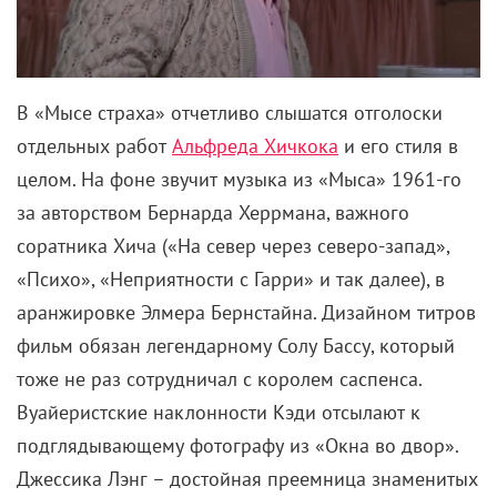
«Прирожденных убийц» до «Острова проклятых» и
хитов
Квентина Тарантино
. Но Мартин предпочел
ему британца Фредди Фрэнсиса, к тому моменту
отметившегося на «Человеке-слоне» Дэвида Линча
и массе ужастиков студии Hammer.
«Главное, что
Фредди понимал концепцию готической атмосферы.
И осознавал, чего я жду от этой картины»
, –
говорил Скорсезе. Напряженные крупные планы,
тревожные краски, игры с построением кадра –
многое здесь напоминает хичкоковские техники.
Которые Мартин блестяще адаптировал для своего
дискомфортного шедевра о распаде семьи,
усугубившемся из-за вторжения незваного гостя.
Если вы нашли ошибку, пожалуйста, выделите фрагмент текста и
нажмите
Ctrl+Enter
.