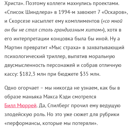
Роджер Эберт, и оно действительно так. Забудьте о
честном джентльмене с лицом Грегори Пека из
олдскульного «Мыса»: в исполнении Ника Нолти
адвокат Сэм Боуден превратился в подожженный
фитиль, человека, мягко говоря, не самого
положительного. И с делом Кэди он в свое время
мухлевал, и служебная интрижка у него
наклевывается, и на дочь он может запросто
наорать. Последняя (Джульетт Льюис) ведет себя
как типичный отстраненный тинейджер, чьи стены
обклеены постерами с
Джеймсом Дином
и
Робертом Смитом: родителей не слушает, зато с
подонком, от которого ей велели держаться
подальше, сближается. Их 10-минутный диалог,