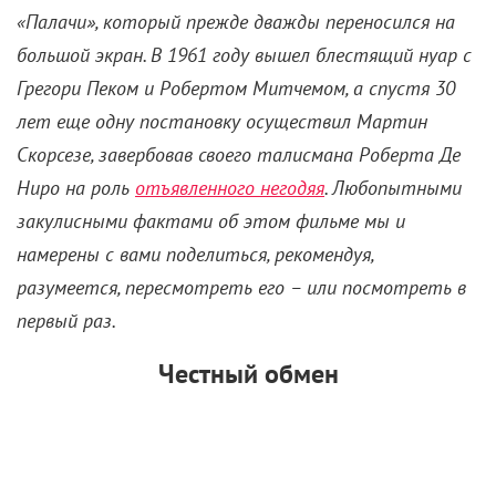
зловещий сталкер, которого юрист когда-то помог
упечь за решетку. Отправив Индиану Джонса в
«Последний крестовый поход», Стивен в общем-то
не возражал ступить на более драматичную почву.
Однако сюжет и тональность «Мыса», в котором
орудовал натуральный садист, показались ему
чересчур мрачными. Режиссер признавался, что ему
никак не удавалось настроиться на этот проект:
«Я
был не в силах заставить себя снять жуткий фильм
о семье, преследуемой маньяком»
.
Параллельно товарищ Спилберга Скорсезе
присматривался к другой экранизации – «Списку
Шиндлера» по роману Томаса Кенилли. Но в итоге
пришел к выводу, что лишь автор еврейского