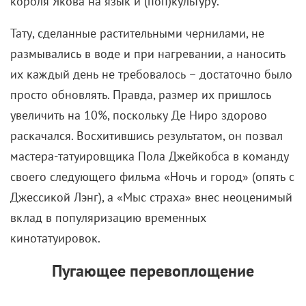
беспощадного хищника (на исправление
стоматологического шок-эффекта актер потратил в
четыре раза больше). Наряды маньяка – все эти
расслабленные отпускные рубахи – Роберт
подбирал на пару с художником по костюмам
Ритой Райак. А еще 48-летний Де Ниро привел себя
в изумительную физическую форму.
Персональный тренер Дэн Харви, который прежде
помогал ему сбросить вес после
«Бешеного быка»
,
посадил его на диету с высоким содержанием
углеводов, а в зале артист проводил от трех до
пяти часов в день, уделяя особое внимание
упражнениям с брусьями, подтягиваниям и
отжиманиям. Он делал 600 скручиваний