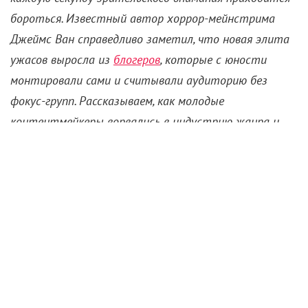
YouTube-канал RackaRacka, где создавали
гиперактивные, кровавые и откровенно безумные
баталии между культовыми персонажами поп-
культуры. Их ролики, где Рональд Макдональд
устраивал резню или Гарри Поттер вступал в
жесткую рукопашную, – анархическое каскадерство
не для слабонервных.
В их недавнем хите замкнутая старшеклассница
Мия (Софи Уайлд) переживает самоубийство матери
и ищет суррогатную близость в компании
циничных сверстников. Подростки развлекаются
новым трендом: они используют
забальзамированную
руку
, которая позволяет
впускать в свое тело призраков умерших людей.
Существует жесткое правило безопасности – сеанс