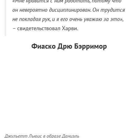
страха» обернулись кошмаром: артистка называет
их
«крупнейшей в жизни катастрофой»
.
«Требовалось отыграть сцену, где он (Макс
Кэди – КР.) запихивает палец мне в рот. Но
мне пришлось засунуть туда мой собственный
палец. То есть я играла и за него, и за себя. И
сразу поняла, что добром это не кончится»
, –
вспоминала Дрю.
Прослушивание проходило в воскресенье. На нем
присутствовал только помощник кастинг-
директора. И Бэрримор,
«выйдя оттуда совершенно
униженной»
, знала, что Скорсезе ей не позвонит.
«Он, наверное, думает, что я какое-то дерьмо