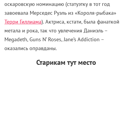
Кэди отмазать. Болсам же исполнил партию судьи,
что позволило ему вернуться в форму после
инсульта и позже сняться еще в нескольких
фильмах. Пек с Митчемом, правда, в общих сценах
не появляются: на площадке картины 1961 года
они не ладили, а во время съемок
кульминационного эпизода с дракой Грегори
случайно так приложил Роберта, что после
команды «снято!» тот едва не вырубился в своем
трейлере.
Вдохновлено Хичкоком