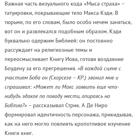
материалы, использованные Бобом для подготовки
к роли, украсили выставку в Техасском
университете, посвященную влиянию Библии
короля Якова на язык и (поп)культуру.
Тату, сделанные растительными чернилами, не
размывались в воде и при нагревании, а наносить
их каждый день не требовалось – достаточно было
просто обновлять. Правда, размер их пришлось
увеличить на 10%, поскольку Де Ниро здорово
раскачался. Восхитившись результатом, он позвал
мастера-татуировщика Пола Джейкобса в команду
своего следующего фильма «Ночь и город» (опять с
Джессикой Лэнг), а «Мыс страха» внес неоценимый
вклад в популяризацию временных
кинотатуировок.