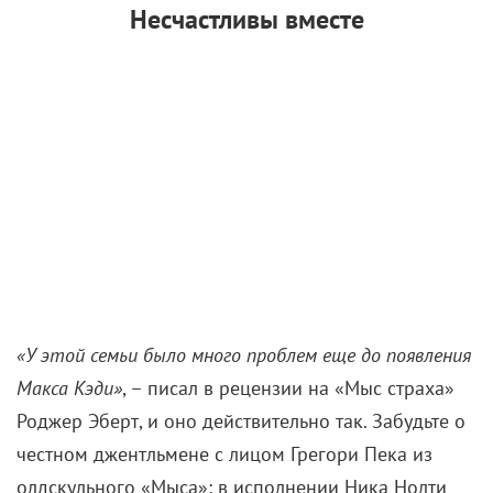
названный Скорсезе ключевым эпизодом фильма,
впечатляет гораздо сильнее изначального
варианта, где девушка удирала от Кэди по
школьным коридорам.
Оригинальный сценарий создавался под запросы
Спилберга, но Скорсезе и сценарист Уэсли Стрик
его существенно перекроили, растоптав благостный
зеленый газончик американского пригорода. Дочь
Боуденов стала сексуализированной нимфеткой,
муж – домашним тираном, жена (Джессика Лэнг) –
нервным и неудовлетворенным графическим
дизайнером. Мартин требовал, чтобы семья была
несчастной, поэтому и финал ощущается как
антикатарсис. В конце «Мыса страха» 1961-го
герой Пека решает пощадить раненого Кэди: