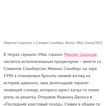
происхождения сможет поставить мощное кино об
ужасах холокоста. К тому же над Мартином еще
маячила скандальная тень «Последнего искушения
Христа». Поэтому коллеги махнулись проектами.
«Список Шиндлера» в 1994-м завоюет 7 «Оскаров»,
и Скорсезе насыплет ему комплиментов (
«со мной
он бы не стал столь грандиозным хитом»
), хотя в
его интерпретации концовка была бы иной. Ну а
Мартин превратит «Мыс страха» в захватывающий
психологический триллер, выпятив моральную
двусмысленность персонажей и собрав отличную
кассу: $182,3 млн при бюджете $35 млн.
Одно огорчает – мы никогда не узнаем, как бы в
образе маньяка Макса Кэди смотрелся