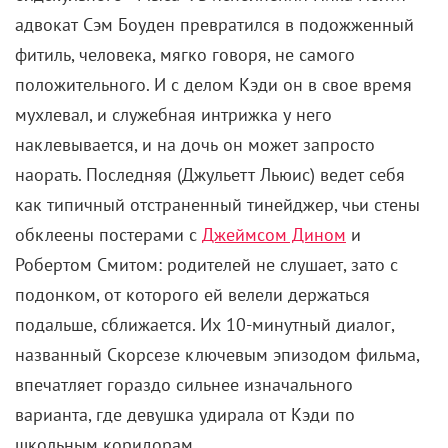
дескать, пожизненное заключение окажется для
него более суровой карой, чем смерть. А в «Мысе»
1991-го Нолти недоуменно таращится на свои
окровавленные руки, и даже когда семья
воссоединяется, ее будущее выглядит таким же
безрадостным, как разорванные бурей небеса
Северной Каролины.
Татуировки, вдохновленные Библией