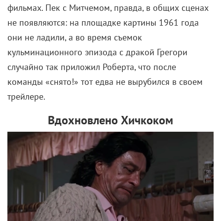
Вуайеристские наклонности Кэди отсылают к
подглядывающему фотографу из «Окна во двор».
Джессика Лэнг – достойная преемница знаменитых
хичкоковских блондинок, а ее короткая стрижка –
оммаж Джанет Ли из «Психо» (любители
конспирологии также могут заметить, что их имена
и фамилии начинаются с одних и тех же букв). Ну а
незабываемый эпизод с переодеванием Кэди в
убитую им домработницу – пламенный привет
Норману Бейтсу.
В качестве оператора Скорсезе рассматривал
кандидатуру Роберта Ричардсона, специалиста
широчайшего профиля, в чьем портфолио –
гигантский список проектов: от «Взвода» и