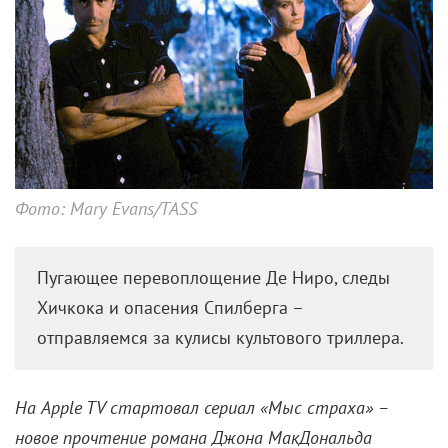
Мартин Скорсезе и Стивен Спилберг. Фото: Mary Evans/TASS
В титрах сериала «Мыс страха»
Мартин Скорсезе
числится исполнительным продюсером – вместе со
Стивеном Спилбергом. Именно Спилберг на заре
1990-х планировал бросить свежий взгляд на
историю адвоката, чьих домочадцев тиранит