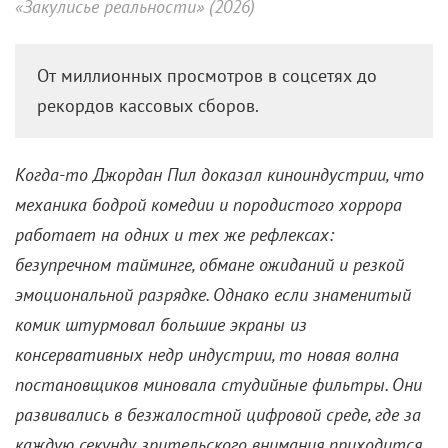
Пока подросток бьется в конвульсиях на полу
гостиной, его друзья с энтузиазмом снимают все на
телефон ради лайков и просмотров. Именно этот
образ лег в основу полнометражного дебюта
австралийских близнецов Дэнни и Майкла
Филиппу «Два, три, демон, приди!» (2022). До того,
как получить одобрение от студии A24, парни вели