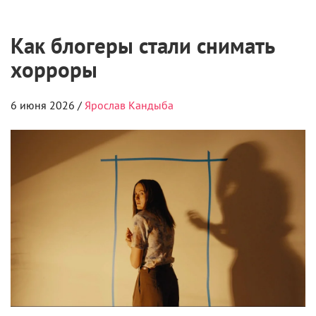
комик штурмовал большие экраны из
консервативных недр индустрии, то новая волна
постановщиков миновала студийные фильтры. Они
развивались в безжалостной цифровой среде, где за
каждую секунду зрительского внимания приходится
бороться. Известный автор хоррор-мейнстрима
Джеймс Ван справедливо заметил, что новая элита
ужасов выросла из
блогеров
, которые с юности
монтировали сами и считывали аудиторию без
фокус-групп. Рассказываем, как молодые
контентмейкеры ворвались в индустрию жанра и
переписали ее правила под себя.
Дэнни и Майкл Филиппу