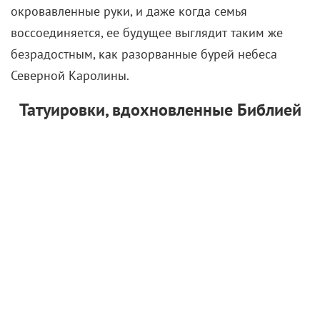
формировал идентичность персонажа, прикидывая,
как на него могло повлиять кропотливое изучение
Книги книг.
Актер проштудировал не только, собственно, Книгу
Иова, но и множество исследований, посвященных
толкованиям Библии. А эскизы для татуировок
разрабатывал совместно со Скорсезе и художницей
Илоной Херман. Главным источником вдохновения
стала Библия короля Якова 1611 года. Помимо
огромного креста с надписями truth и justice, на
коже Де Ниро можно разглядеть фразы vengeance
is mine (
«Мне отмщение, Я воздам»
из Послания к
Римлянам), my time is at hand (
«Время Мое близко»
из Евангелия от Матфея) и другие. В 2012 году