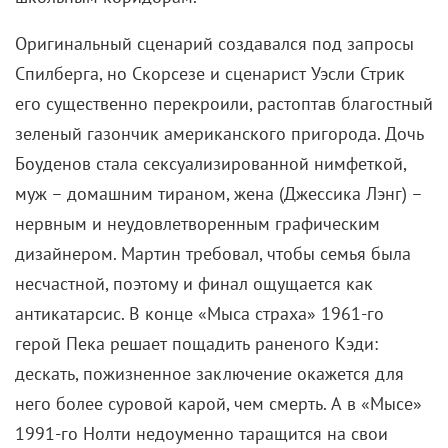
Важная часть визуального кода «Мыса страха» –
татуировки, покрывающие тело Макса Кэди. В
тюрьме, по его словам, было особо нечем заняться,
вот он и развлекался подобным образом. Кэди
буквально одержим Библией: он постоянно
рассуждает на религиозные темы и
переосмысливает Книгу Иова, готовя воздаяние
Боудену за его прегрешения.
«В каждой сцене с
участием Боба он (Скорсезе – КР.) звонил мне и
спрашивал: «Может ли Макс заявить еще что-
нибудь эдакое по поводу мести, опираясь на
Библию?»
– рассказывал Стрик. А Де Ниро