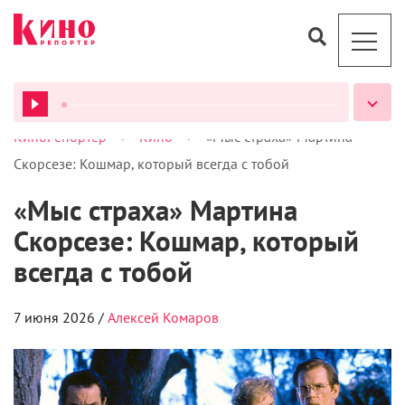
На
Apple
TV стартовал сериал «Мыс страха» –
новое прочтение романа Джона МакДональда
«Палачи», который прежде дважды переносился на
большой экран. В 1961 году вышел блестящий нуар с
ВСЕ ПОДКАСТЫ
Грегори Пеком и Робертом Митчемом, а спустя 30
лет еще одну постановку осуществил Мартин
Скорсезе, завербовав своего талисмана Роберта Де
Ниро на роль
отъявленного негодяя
. Любопытными
закулисными фактами об этом фильме мы и
намерены с вами поделиться, рекомендуя,
разумеется, пересмотреть его – или посмотреть в
первый раз.
Честный обмен