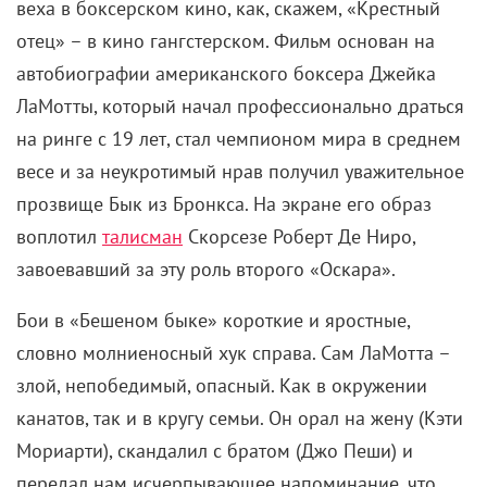
веха в боксерском кино, как, скажем, «Крестный
отец» – в кино гангстерском. Фильм основан на
автобиографии американского боксера Джейка
ЛаМотты, который начал профессионально драться
на ринге с 19 лет, стал чемпионом мира в среднем
весе и за неукротимый нрав получил уважительное
прозвище Бык из Бронкса. На экране его образ
воплотил
талисман
Скорсезе Роберт Де Ниро,
завоевавший за эту роль второго «Оскара».
Бои в «Бешеном быке» короткие и яростные,
словно молниеносный хук справа. Сам ЛаМотта –
злой, непобедимый, опасный. Как в окружении
канатов, так и в кругу семьи. Он орал на жену (Кэти
Мориарти), скандалил с братом (Джо Пеши) и
передал нам исчерпывающее напоминание, что