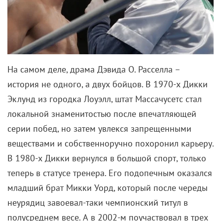
На самом деле, драма Дэвида О. Расселла –
история не одного, а двух бойцов. В 1970-х Дикки
Эклунд из городка Лоуэлл, штат Массачусетс стал
локальной знаменитостью после впечатляющей
серии побед, но затем увлекся запрещенными
веществами и собственноручно похоронил карьеру.
В 1980-х Дикки вернулся в большой спорт, только
теперь в статусе тренера. Его подопечным оказался
младший брат Микки Уорд, который после череды
неурядиц завоевал-таки чемпионский титул в
полусреднем весе. А в 2002-м поучаствовал в трех