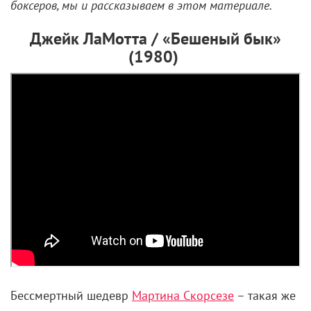
боксеров, мы и рассказываем в этом материале.
Джейк ЛаМотта / «Бешеный бык»
(1980)
Бессмертный шедевр
Мартина Скорсезе
– такая же