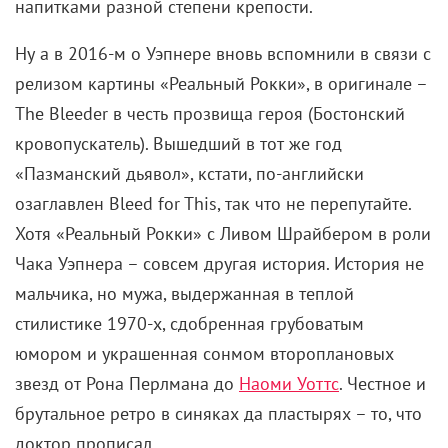
напитками разной степени крепости.
Ну а в 2016-м о Уэпнере вновь вспомнили в связи с
релизом картины «Реальный Рокки», в оригинале –
The Bleeder
в честь прозвища героя (Бостонский
кровопускатель). Вышедший в тот же год
«Пазманский дьявол», кстати, по-английски
озаглавлен
Bleed for This,
так что не перепутайте.
Хотя «Реальный Рокки» с Ливом Шрайбером в роли
Чака Уэпнера – совсем другая история. История не
мальчика, но мужа, выдержанная в теплой
стилистике
1970-х, сдобренная грубоватым
юмором и украшенная сонмом второплановых
звезд от Рона Перлмана до
Наоми Уоттс
. Честное и
брутальное ретро в синяках да пластырях – то, что
доктор прописал.