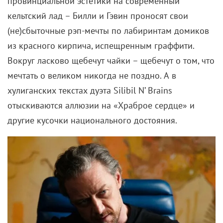
провинциальной эстетики на современный
кельтский лад – Билли и Гэвин проносят свои
(не)сбыточные рэп-мечты по лабиринтам домиков
из красного кирпича, испещренным граффити.
Вокруг ласково щебечут чайки – щебечут о том, что
мечтать о великом никогда не поздно. А в
хулиганских текстах дуэта Silibil N’ Brains
отыскиваются аллюзии на «Храброе сердце» и
другие кусочки национального достояния.