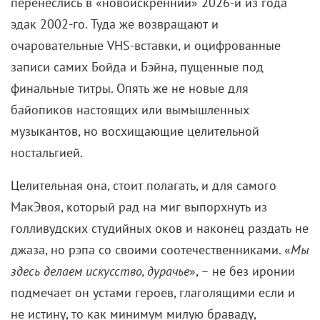
перенеслись в «новоискренний» 2026-й из года
эдак 2002-го. Туда же возвращают и
очаровательные VHS-вставки, и оцифрованные
записи самих Бойда и Бэйна, пущенные под
финальные титры. Опять же не новые для
байопиков настоящих или вымышленных
музыкантов, но восхищающие целительной
ностальгией.
Целительная она, стоит полагать, и для самого
МакЭвоя, который рад на миг выпорхнуть из
голливудских студийных оков и наконец раздать не
джаза, но рэпа со своими соотечественниками. «
Мы
здесь делаем искусство, дурачье
», – не без иронии
подмечает он устами героев, глаголящими если и
не истину, то как минимум милую браваду,