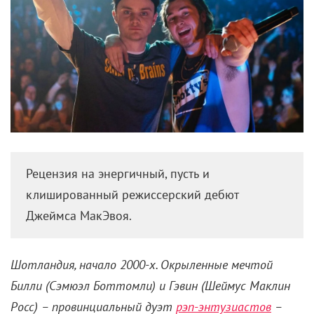
Рецензия на энергичный, пусть и
клишированный режиссерский дебют
Джеймса МакЭвоя.
Шотландия, начало 2000-х. Окрыленные мечтой
Билли (Сэмюэл Боттомли) и Гэвин (Шеймус Маклин
Росс) – провинциальный дуэт
рэп-энтузиастов
–