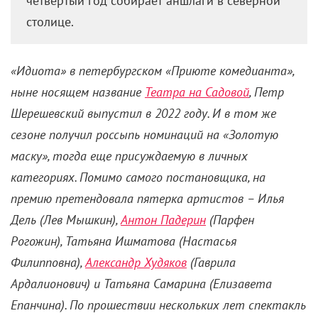
четвертый год собирает аншлаги в северной
столице.
«Идиота» в петербургском «Приюте комедианта»,
ныне носящем название
Театра на Садовой
, Петр
Шерешевский выпустил в 2022 году. И в том же
сезоне получил россыпь номинаций на «Золотую
маску», тогда еще присуждаемую в личных
категориях. Помимо самого постановщика, на
премию претендовала пятерка артистов – Илья
Дель (Лев Мышкин),
Антон Падерин
(Парфен
Рогожин), Татьяна Ишматова (Настасья
Филипповна),
Александр Худяков
(Гаврила
Ардалионович) и Татьяна Самарина (Елизавета
Епанчина). По прошествии нескольких лет спектакль