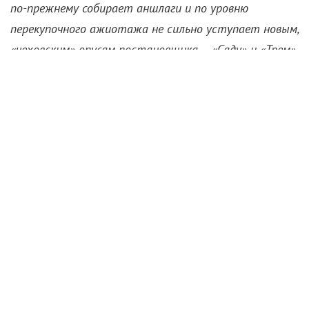
по-прежнему собирает аншлаги и по уровню
перекупочного ажиотажа не сильно уступает новым,
«чеховским» опусам постановщика – «Саду» и «Трем»
в петербургском КМТ и «Дяде» в московском ТЮЗе.
Особенно быстро билеты разлетаются на «золотой
состав», тем более, в строй после череды
несчастных случаев вернулся Дель, которого почти
всю зиму подменял Алексей Кормилкин. А это
значит, что первоначальная химия сохранена –
артистам достаточно оказаться на одной сцене,
чтобы случилось настоящее чудо. Хотя смотреть
«Идиота» стоит не только из-за звездного состава,
но и режиссерского подхода. Сам Шерешевский
характеризует спектакль как «сон в трех