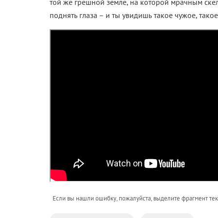
той же грешной земле, на которой мрачным скел
поднять глаза – и ты увидишь такое чужое, так
Если вы нашли ошибку, пожалуйста, выделите фрагмент те