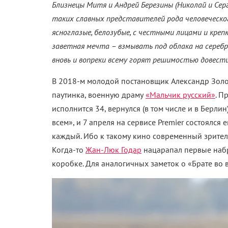
Близнецы Митя и Андрей Березины (Николай и Сер
таких славных представителей рода человеческог
ясноглазые, белозубые, с честными лицами и кре
заветная мечта – взмывать под облака на сереб
вновь и вопреки всему горят решимостью довести 
В 2018-м молодой постановщик Александр Золо
паутинка, военную драму
«Мальчик русский»
. П
исполнится 34, вернулся (в том числе и в Берли
всем», и 7 апреля на сервисе
Premier
состоялся е
каждый. Ибо к такому кино современный зрител
Когда-то
Жан-Люк Годар
нацарапал первые наб
коробке. Для аналогичных заметок о «Брате во 