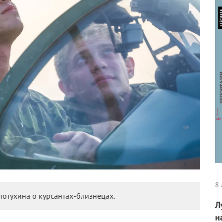
8 
отухина о курсантах-близнецах.
Л
н