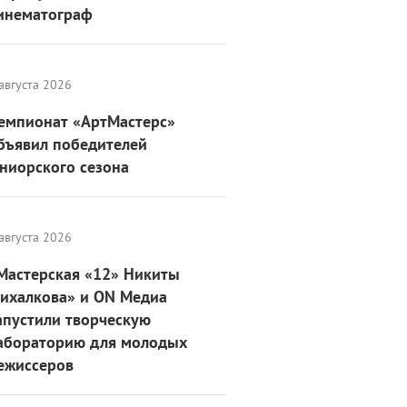
инематограф
августа 2026
емпионат «АртМастерс»
бъявил победителей
ниорского сезона
августа 2026
Мастерская «12» Никиты
ихалкова» и ON Медиа
апустили творческую
абораторию для молодых
ежиссеров