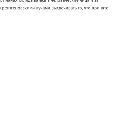
планах. Вглядываться в человеческие лица и за
 рентгеновскими лучами высвечивать то, что принято