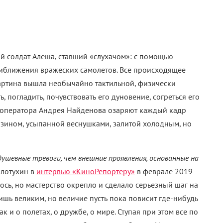
й солдат Алеша, ставший «слухачом»
:
с помощью
риближения вражеских самолетов. Все происходящее
артина вышла необычайно тактильной, физически
, погладить, почувствовать его дуновение, согреться его
 оператора Андрея Найденова озаряют каждый кадр
зином, усыпанной веснушками, залитой холодным, но
душевные тревоги, чем внешние проявления, основанные на
олотухин в
интервью «КиноРепортеру»
в феврале 2019
лось, но мастерство окрепло и сделало серьезный шаг на
ишь великим, но величие пусть пока повисит где-нибудь
ак и о полетах, о дружбе, о мире. Ступая при этом все по