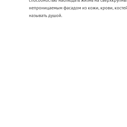
способностью наблюдать жизнь на сверхкрупных 
непроницаемым фасадом из кожи, крови, костей
называть душой.