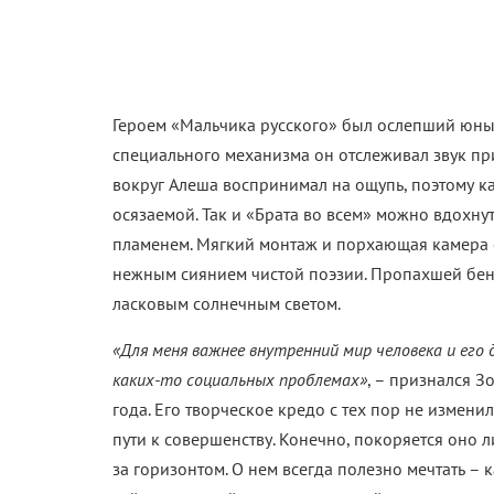
Героем «Мальчика русского» был ослепший юны
специального механизма он отслеживал звук п
вокруг Алеша воспринимал на ощупь, поэтому к
осязаемой. Так и «Брата во всем» можно вдохнуть
пламенем. Мягкий монтаж и порхающая камера
нежным сиянием чистой поэзии. Пропахшей бен
ласковым солнечным светом.
«Для меня важнее внутренний мир человека и его 
каких-то социальных проблемах»
, – признался З
года. Его творческое кредо с тех пор не измени
пути к совершенству. Конечно, покоряется оно л
за горизонтом. О нем всегда полезно мечтать – к