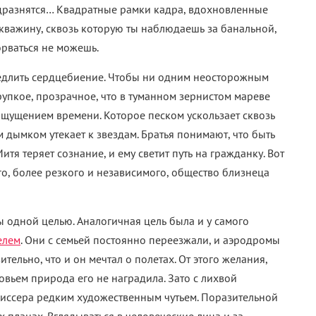
о дразнятся… Квадратные рамки кадра, вдохновленные
кважину, сквозь которую ты наблюдаешь за банальной,
орваться не можешь.
медлить сердцебиение. Чтобы ни одним неосторожным
рупкое, прозрачное, что в туманном зернистом мареве
ощущением времени. Которое песком ускользает сквозь
 дымком утекает к звездам. Братья понимают, что быть
тя теряет сознание, и ему светит путь на гражданку. Вот
ого, более резкого и независимого, общество близнеца
 одной целью. Аналогичная цель была и у самого
елем
. Они с семьей постоянно переезжали, и аэродромы
ельно, что и он мечтал о полетах. От этого желания,
вьем природа его не наградила. Зато с лихвой
иссера редким художественным чутьем. Поразительной