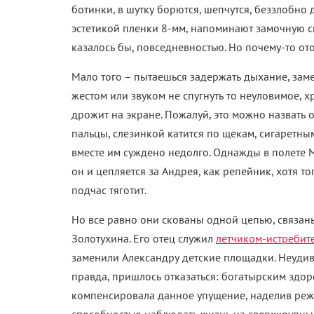
ботинки, в шутку борются, шепчутся, беззлобн
эстетикой пленки 8-мм, напоминают замочную с
казалось бы, повседневностью. Но почему-то от
Мало того – пытаешься задержать дыхание, за
жестом или звуком не спугнуть то неуловимое, х
дрожит на экране. Пожалуй, это можно назвать 
пальцы, слезинкой катится по щекам, сигаретным
вместе им суждено недолго. Однажды в полете Ми
он и цепляется за Андрея, как репейник, хотя т
подчас тяготит.
Но все равно они скованы одной цепью, связаны
Золотухина. Его отец служил
летчиком-истребит
заменили Александру детские площадки. Неудивит
правда, пришлось отказаться
:
богатырским здоро
компенсировала данное упущение, наделив реж