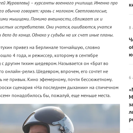
гей Журавлевы) – курсанты военного училища. Именно про
к
о обычно говорят: кровь с молоком. Светловолосые,
пкими мышцами. Помимо внешности, сближает их и
ристых истребителях. Они учатся, ошибаются, учатся
8 
дело до конца. Однако у судьбы на их счет иные планы.
Ч
о
тухин привез на Берлинале тончайшую, словно
ю
рошло 4 года, и режиссер, которому в сентябре
н) с другим тихим шедевром. Называется он «Брат во
го онлайн-релиз. Шедевром, впрочем, его сочтет не
6 
ь не привык. Кино эфемерному, почти бессюжетному.
роски сценария «На последнем дыхании» на спичечном
«
всем» понадобилось бы, пожалуй, еще меньше места.
М
з
л
р