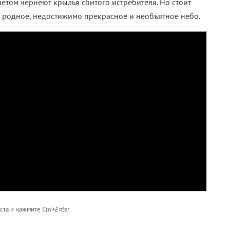
етом чернеют крылья сбитого истребителя. Но стоит
ое родное, недостижимо прекрасное и необъятное небо.
кста и нажмите
Ctrl+Enter
.