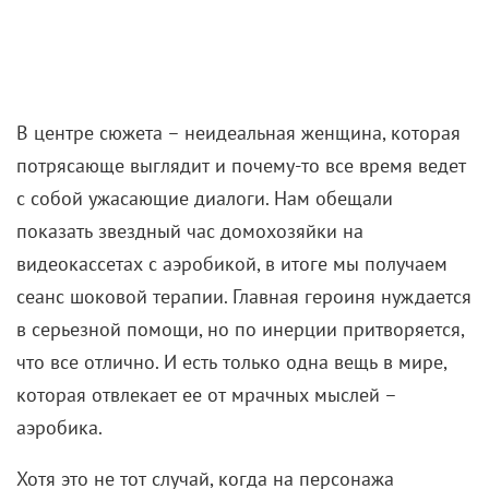
Головокружительный день Шейлы складывается из
самокопания, самобичевания и приступа
булимии
,
приправленного неискоренимым комплексом
вины. Она домохозяйка, водит дочь в сад, держит в
порядке немаленький дом, готовит еду,
поддерживает мужа… Наибольшую часть времени у
нее занимает ненависть к себе.
Мизантропия Шейлы распространяется абсолютно
на всех. У нее нет друзей, подруг, приятелей –
вообще никого, кроме мужа Дэнни и дочери Майи.
Но
притворяться хорошей женой у нее получается