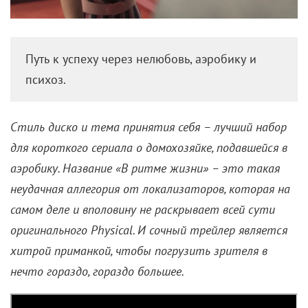
В ритме ненависти к себе:
Чем хорош новый сериал с
Роуз Бирн
11 августа 2021 /
Инесе Понелис