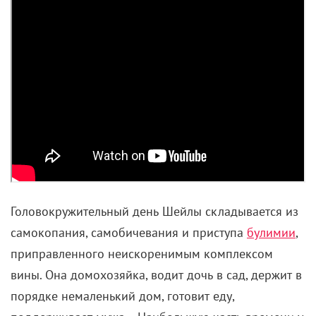
Путь к успеху через нелюбовь, аэробику и
психоз.
Стиль диско и тема принятия себя – лучший набор