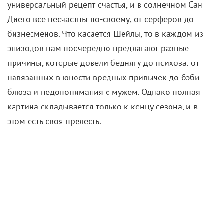
показать звездный час домохозяйки на
видеокассетах с аэробикой, в итоге мы получаем
сеанс шоковой терапии. Главная героиня нуждается
в серьезной помощи, но по инерции притворяется,
что все отлично. И есть только одна вещь в мире,
которая отвлекает ее от мрачных мыслей –
аэробика.
Хотя это не тот случай, когда на персонажа
снисходит озарение: напротив, новый вид танцев
совершенно случайно появляется в жизни Шейлы,
привыкшей к балетному кружку. И так же случайно
становится спасением, решая поочередно все
проблемы – эмоциональные, телесные,
финансовые. Но
надо отдать должное реализму