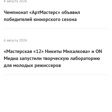
8 августа 2026
Лука Гуаданьино получит награду за вклад в
кинематограф
8 августа 2026
Чемпионат «АртМастерс» объявил
победителей юниорского сезона
6 августа 2026
«Мастерская «12» Никиты Михалкова» и ON