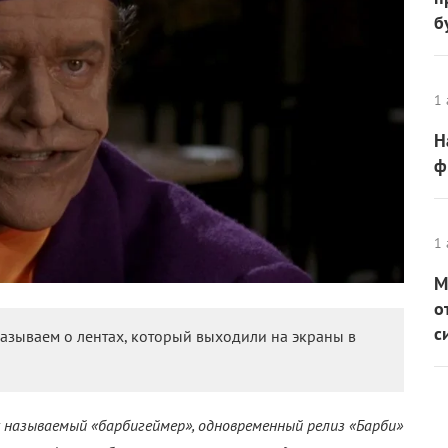
б
1 
Н
ф
1 
М
о
с
азываем о лентах, который выходили на экраны в
 называемый «барбигеймер», одновременный релиз «Барби»