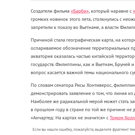
Создатели фильма
«Барби»
, который наравне с
громких новинок этого лета, столкнулись с нео
запретили к показу во Вьетнаме, а власти Фили
Причиной стала географическая карта, на кото
оспариваемое обозначение территориальных пр
акватория оказалась частью китайской территор
государств.
Филиппины, как и Вьетнам, Бруней и
вопрос касается важной темы национального су
По словам сенатора Рисы Хонтиверос, филиппи
демонстрировать заявление о том, что линия из
Наиболее же радикальной мерой может стать за
в прошлом году в стране по той же причине не
«Анчартед: На картах не значится» с
Томом Хол
Если вы нашли ошибку, пожалуйста, выделите фрагмент те