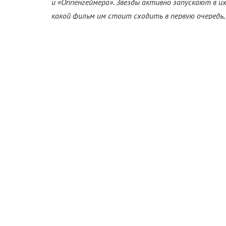
и «Оппенгеймера». Звезды активно запускают в 
какой фильм им стоит сходить в первую очередь
битве одних из главных блокбастеров 2023 года.
Ну а мы решили вспомнить, какие еще известные 
выходили на экраны, яростно сражаясь за наши се
«Бегущий по ле
(25 ию