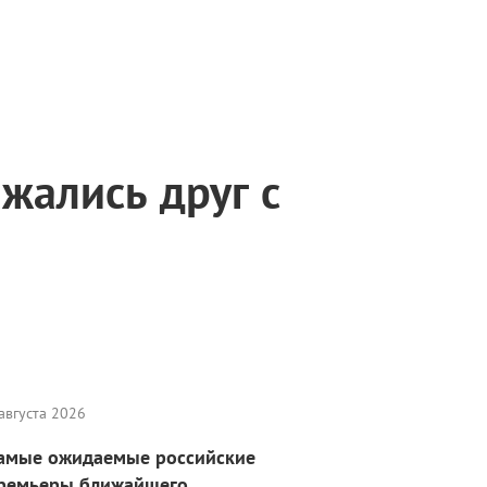
жались друг с
августа 2026
амые ожидаемые российские
ремьеры ближайшего