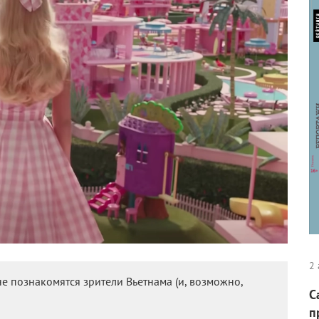
2 
 познакомятся зрители Вьетнама (и, возможно,
С
п