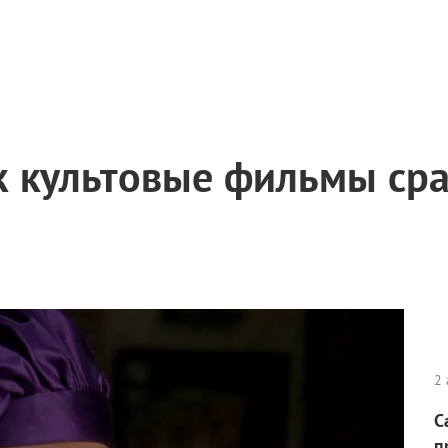
к культовые фильмы сра
2 
С
п