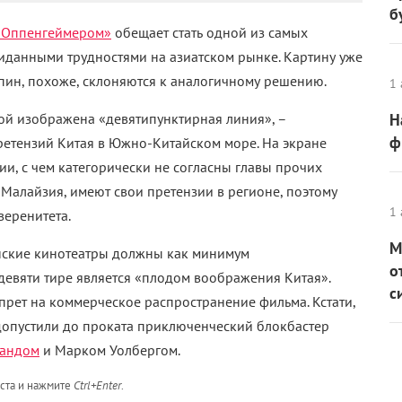
б
«Оппенгеймером»
обещает стать одной из самых
жиданными трудностями на азиатском рынке. Картину уже
ппин, похоже, склоняются к аналогичному решению.
1 
рой изображена «девятипунктирная линия», –
Н
ф
етензий Китая в Южно-Китайском море. На экране
ии, с чем категорически не согласны главы прочих
 Малайзия, имеют свои претензии в регионе, поэтому
1 
веренитета.
М
нские кинотеатры должны как минимум
о
 девяти тире является «плодом воображения Китая».
с
прет на коммерческое распространение фильма. Кстати,
 допустили до проката приключенческий блокбастер
ландом
и Марком Уолбергом.
кста и нажмите
Ctrl+Enter
.