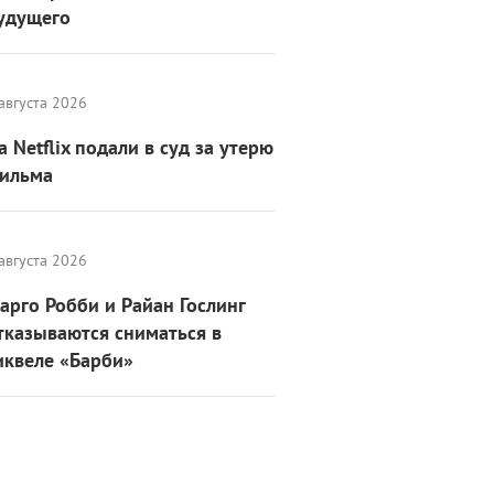
удущего
августа 2026
а Netflix подали в суд за утерю
ильма
августа 2026
арго Робби и Райан Гослинг
тказываются сниматься в
иквеле «Барби»