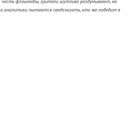
их честь флэшмобы, зрители шутливо раздумывают, на
, а аналитики пытаются предсказать,
кто же победит в
картины (причем снятые в разных жанрах) синхронно
рдца и кошельки.
звию» против «Нечто»
ня 1982 года)