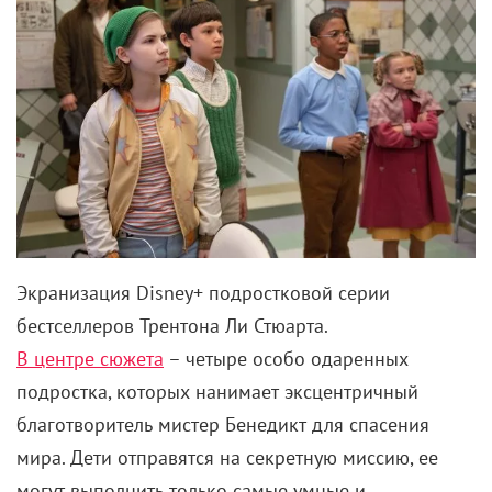
Экранизация Disney+ подростковой серии
бестселлеров Трентона Ли Стюарта.
В центре сюжета
– четыре особо одаренных
подростка, которых нанимает эксцентричный
благотворитель мистер Бенедикт для спасения
мира. Дети отправятся на секретную миссию, ее
могут выполнить только самые умные и