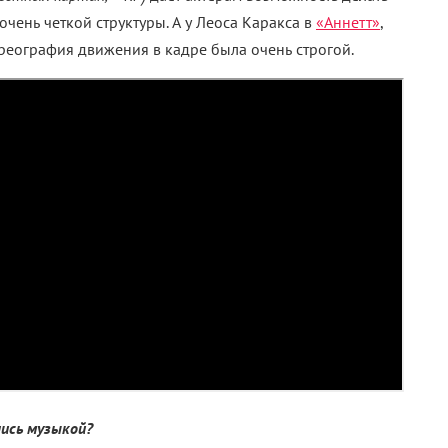
очень четкой структуры. А у Леоса Каракса в
«Аннетт»
,
ореография движения в кадре была очень строгой.
лись музыкой?