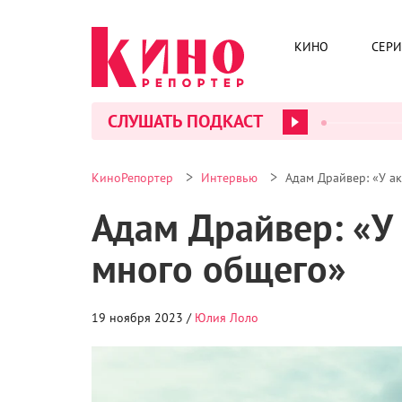
КИНО
СЕР
СЛУШАТЬ ПОДКАСТ
>
>
КиноРепортер
Интервью
Адам Драйвер: «У а
Адам Драйвер: «У
много общего»
19 ноября 2023 /
Юлия Лоло