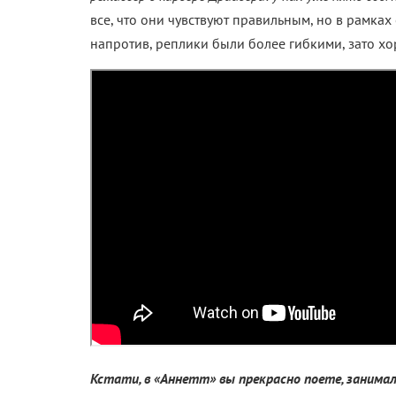
все, что они чувствуют правильным, но в рамках 
напротив, реплики были более гибкими, зато х
Кстати, в «Аннетт» вы прекрасно поете, занима