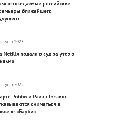
амые ожидаемые российские
ремьеры ближайшего
удущего
августа 2026
а Netflix подали в суд за утерю
ильма
августа 2026
арго Робби и Райан Гослинг
тказываются сниматься в
иквеле «Барби»