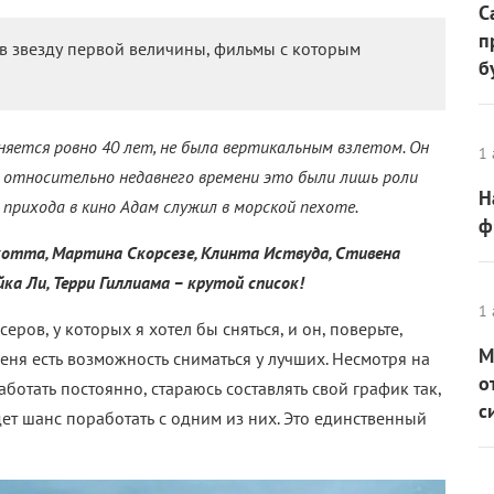
С
п
я в звезду первой величины, фильмы с которым
б
няется ровно 40 лет, не была вертикальным взлетом. Он
1 
о относительно недавнего времени это были лишь роли
Н
о прихода в кино Адам служил в морской пехоте.
ф
Скотта, Мартина Скорсезе, Клинта Иствуда, Стивена
ка Ли, Терри Гиллиама – крутой список!
1 
еров, у которых я хотел бы сняться, и он, поверьте,
М
еня есть возможность сниматься у лучших. Несмотря на
о
ботать постоянно, стараюсь составлять свой график так,
с
ет шанс поработать с одним из них. Это единственный