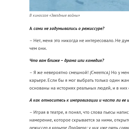
В киносаге «Звездные войны»
А
сами не задумывались о режиссуре?
– Нет, меня это никогда не интересовало. Не дум
чем они.
Что вам ближе – драма или комедия?
– Я же невероятно смешной!
(Смеется.)
Но у мен
карьере. Если бы я мог выбрать только один жа
основаны на историях реальных людей, и в них 
А как относитесь к импровизации и часто ли ее 
– Играя в театре, я понял, что слова пьесы напи
намерение, которое скрывается за ними, откры
режиссер в карьере Драйвера: у них уже пять сов