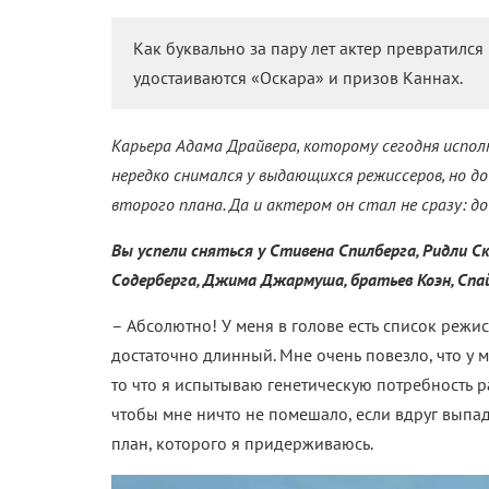
Как буквально за пару лет актер превратилс
удостаиваются «Оскара» и призов Каннах.
Карьера Адама Драйвера, которому сегодня испол
нередко снимался у выдающихся режиссеров, но д
второго плана. Да и актером он стал не сразу: д
Вы успели сняться у Стивена Спилберга, Ридли 
Содерберга, Джима Джармуша, братьев Коэн, Спай
– Абсолютно! У меня в голове есть список режисс
достаточно длинный. Мне очень повезло, что у м
то что я испытываю генетическую потребность ра
чтобы мне ничто не помешало, если вдруг выпад
план, которого я придерживаюсь.