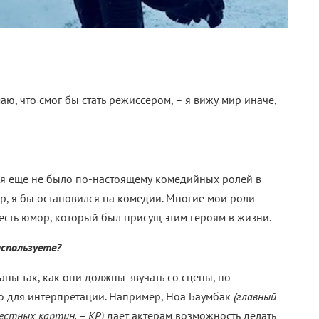
аю, что смог бы стать режиссером, – я вижу мир иначе,
я еще не было по-настоящему комедийных ролей в
нр, я бы остановился на комедии. Многие мои роли
есть юмор, который был присущ этим героям в жизни.
используете?
саны так, как они должны звучать со сцены, но
то для интерпретации. Например, Ноа Баумбак
(главный
местных картин, – КР)
дает актерам возможность делать