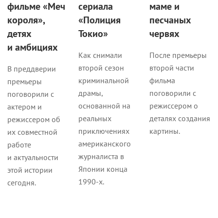
фильме «Меч
сериала
маме и
короля»,
«Полиция
песчаных
детях
Токио»
червях
и амбициях
Как снимали
После премьеры
второй сезон
второй части
В преддверии
криминальной
фильма
премьеры
драмы,
поговорили с
поговорили с
основанной на
режиссером о
актером и
реальных
деталях создания
режиссером об
приключениях
картины.
их совместной
американского
работе
журналиста в
и актуальности
Японии конца
этой истории
1990-х.
сегодня.