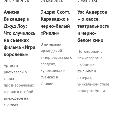
20 июня 2024
29 мая 2024
2 мая 2024
Алисия
Эндрю Скотт,
Уэс Андерсон
Викандер и
Караваджо и
– о хаосе,
Джуд Лоу:
черно-белый
театральности
Что случилось
«Рипли»
и черно-
на съемках
белом кино
В интервью
фильма «Игра
ирландский
Поговорили с
королевы»
актер рассказал о
режиссером о
злодеях,
любимых
Артисты
художниках и
фильмах и
рассказали о
съемках в
актерах,
своих
Италии.
уникальном стиле
противоречивых
и одержимости.
героях и особой
атмосфере на
съемках.