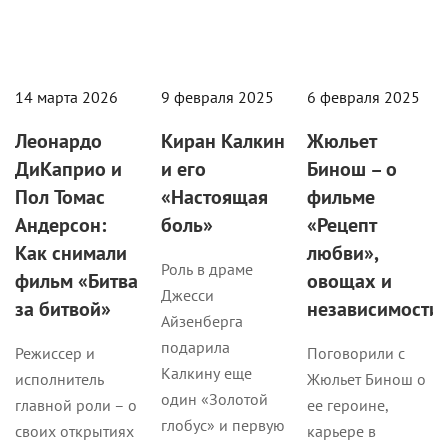
14 марта 2026
9 февраля 2025
6 февраля 2025
Леонардо
Киран Калкин
Жюльет
ДиКаприо и
и его
Бинош – о
Пол Томас
«Настоящая
фильме
Андерсон:
боль»
«Рецепт
Как снимали
любви»,
Роль в драме
фильм «Битва
овощах и
Джесси
за битвой»
независимости
Айзенберга
подарила
Режиссер и
Поговорили с
Калкину еще
исполнитель
Жюльет Бинош о
один «Золотой
главной роли – о
ее героине,
глобус» и первую
своих открытиях
карьере в