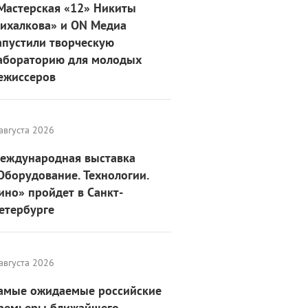
Мастерская «12» Никиты
ихалкова» и ON Медиа
апустили творческую
абораторию для молодых
ежиссеров
августа 2026
еждународная выставка
Оборудование. Технологии.
ино» пройдет в Санкт-
етербурге
августа 2026
амые ожидаемые российские
ремьеры ближайшего