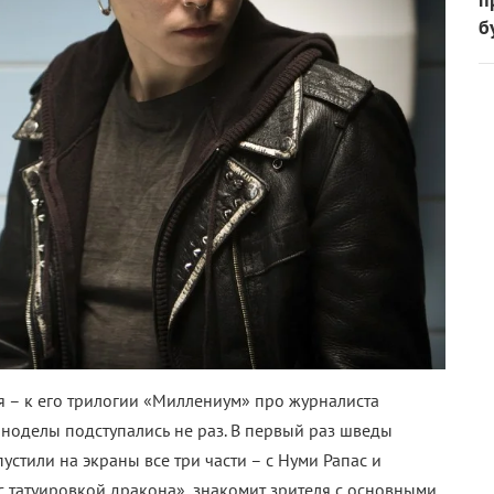
б
я – к его трилогии «Миллениум» про журналиста
иноделы подступались не раз. В первый раз шведы
стили на экраны все три части – с Нуми Рапас и
с татуировкой дракона», знакомит зрителя с основными