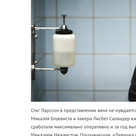
Стиг Ларссон в представлении явно не нуждаетс
Микаэля Блуквиста и хакера Лисбет Саландер к
сработали максимально оперативно и за год выпу
Микаэлем Нюквистом. Открывающая, «Девушка