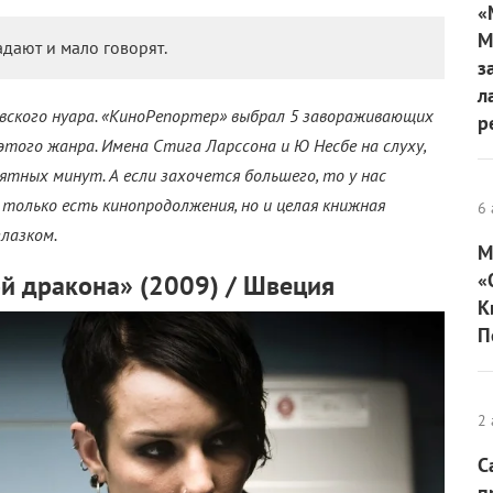
«
М
адают и мало говорят.
з
л
авского нуара. «КиноРепортер» выбрал 5 завораживающих
р
этого жанра. Имена Стига Ларссона и Ю Несбе на слуху,
тных минут. А если захочется большего, то у нас
 только есть кинопродолжения, но и целая книжная
6 
глазком.
М
«
й дракона» (2009) / Швеция
К
П
2 
С
п