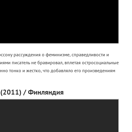
арссону рассуждения о феминизме, справедливости и
иями писатель не бравировал, вплетая остросоциальные
нно тонко и жестко, что добавляло его произведениям
 (2011)
/ Финляндия