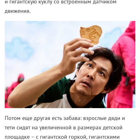
Тильда Суинтон в «Выживут только любовники» (2013)
Белый и серый цвета – классика, которая требует
твистов, прямо как хороший фильм про вампиров.
Так что вместо однотонной рубашки и брюк стоит
выбрать необычный комплект с эффектом
металлик: вот что по-настоящему скрасит осень.
Тем более что светлые тона как нельзя лучше
контрастируют с опадающей листвой – осталось