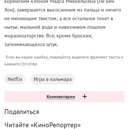
«Дракула» (1992)
Доспехи графа Дракулы, кажется, созданы не для
того, чтобы защищать королевство, а для того,
чтобы спасаться от плохой погоды. Его
потрясающий воинственный образ сложно
повторить дословно, однако кое-что стоит
позаимствовать, и тогда победа – как минимум над
серыми буднями – гарантирована (и воевать ни с
кем не надо).