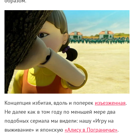
«Выживут только любовники» (2013)
Персонажи фильма
«Выживут только любовники»
Джима Джармуша – не только романтичные
натуры, но и настоящие эстеты. А потому они
коллекционируют предметы искусства,
наслаждаются прекрасной
музыкой
в тихом баре,
отказываются от шаблонов и – самое главное – не
оскверняют свои руки убийствами. Оттого белый и
преобладает в гардеробе Евы (Тильда Суинтон).
Хотя вампиры-аристократы полюбились нам чуть
раньше. Стиль персонажей Дэвида Боуи, Катрин