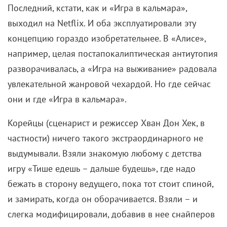
Денев и
Сьюзан Сарандон
в фильме
«Голод»
(1983)
Тони Скотта достоин постоянного цитирования.