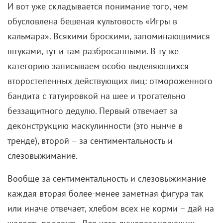
«Американская история ужасов. Отель» (2015)
Стиль Графини (Леди Гага) в 5-м сезоне
«Американской истории ужасов»
тоже частично
цитирует образ Катрин Денев в фильме «Голод».
Однако вампирша в сериале получилась более
жестокой, агрессивной и сумасбродной – и
некоторые наряды только подчеркивают ее
характер.