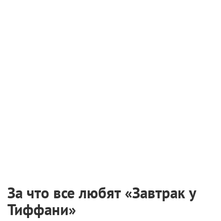
«Королева проклятых» (2002)
Совсем без черного, конечно, не обойтись – иначе
сложно повторить эффектный образ
соблазнительного вампира. В фильме «Королева
проклятых» по книге Энн Райс Лестат-искуситель
(Стюарт Таунсенд), облаченный в кожу или вовсе
обнаженный, буквально штабелями укладывает
поклонниц
. Он совсем не похож на