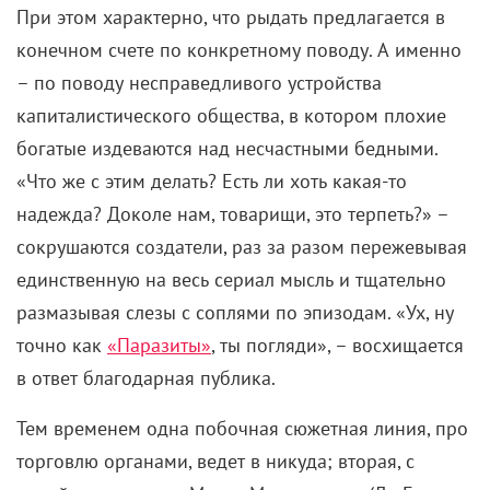
Леди Гага в «Американской истории ужасов» (2015)
Красный цвет не для тех, кто любит скрываться: он
любого выделит из толпы, поэтому стоит осторожно
подбирать аксессуары. Если за основу взять яркое
однобортное пальто, то обувь может быть
необычного фасона, но нейтрального цвета.
Украшения при этом лучше выбрать
минималистичные, чтобы не перегрузить образ.