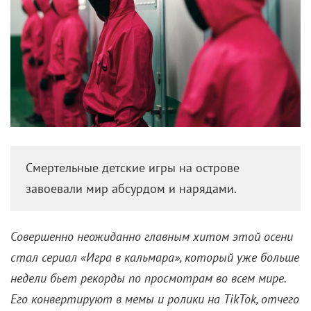
Согреваемся в стиле знаменитых кровопийц:
подражаем графу Дракуле и копируем стиль
Лестата.
Писательнице Энн Райс, благодаря которой образ
вампира
прочно ассоциируется с романтикой,
сегодня исполняется 80. Но подборкой особенных
фильмов про кровопийц никого не удивишь: они
выходят каждую осень, и самые прекрасные из них
мы уже видели. Так что мы решили пристально
рассмотреть их стиль. Тем более что это
неисчерпаемый источник ярких образов.
Мы привыкли к тому, что вампиры – это кожа,