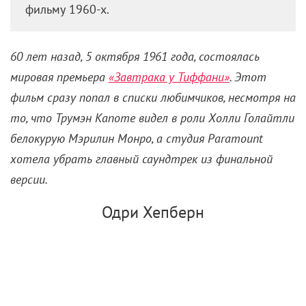
Стюарт Таунсенд в «Королеве проклятых» (2002)
Черный костюм-двойка мгновенно перестает быть
классикой, если отказаться от рубашки, но в офис
так лучше не одеваться. Однако если вы не
направляетесь прямиком на вечеринку, оставить
рубашку все же можно – тоже черную: Лестат бы