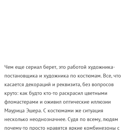
Самый знаменитый вампир Дракула отличается
безупречным стилем. Взять хотя бы его вылазку в
Лондон: он не моргнув глазом увел девушку своего
адвоката, и мы понимаем почему! Дракула (Гари
Олдман) в одноименном
фильме
Фрэнсиса Форда
Копполы предстает в самых разных обликах – от
героического до омерзительного, но всякий раз его
образы въедаются в память, словно клыки в
нежную шею Мины.