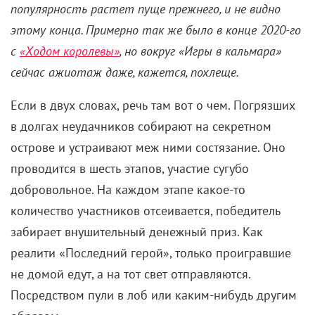
черный цвет, грубые ботинки: они живут среди нас,
а потому выбирают нейтральную одежду, чтобы не
выделяться. Кроме того, в ней должно быть удобно
ловить жертву и скрываться с места преступления,
не оставляя кровавых следов. Но эти времена
прошли, а шаблон «вампир-убийца» уступает место
неповторимому стилю, которым обладают только
ночные создания с острыми клыками.