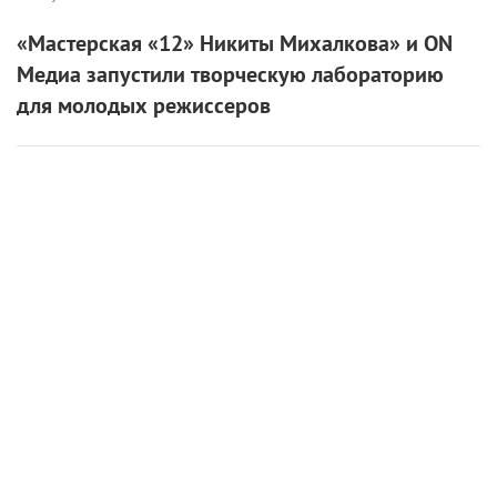
«Дракула» (1992)
Total look – отличный способ обыграть красный: в
таком образе ни погода, ни дедлайны, ни осенний
сплин не страшны. Костюм цвета бордо, водолазка
и шарф в тон – идеальный комплект готов. Но без
акцентов никак: монохромный образ стоит
разбавить яркими кедами, например из
лимитированной коллекции Vans x Horror.