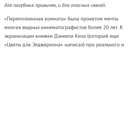
для пагубных привычек, и для опасных связей.
«Переполненная комната» была проектом мечты
многих видных кинематографистов более 20 лет. К
экранизации книжки Дэниела Киза (который еще
«Цветы для Элджернона» написал) про реального и
крайне необычного преступника Билли Миллигана
в разное время примерялись Дэнни ДеВито,
Джеймс Кэмерон
, Джонни Депп, Брэд Питт и
Леонардо ДиКаприо. Последнему почти удалось
заполучить главную роль, но потом все почему-то
сорвалось.