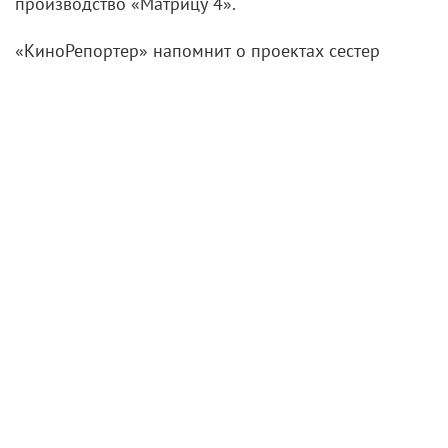
производство «Матрицу 4».
«КиноРепортер» напомнит о проектах сестер
Вачовски, которые они по различным причинам не
смогли воплотить на экране.