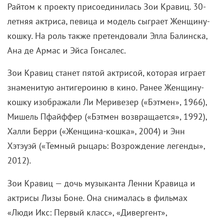
Райтом к проекту присоединилась Зои Кравиц.
30-
летняя
актриса, певица и модель сыграет Женщину-
кошку. На роль также претендовали Элла Балинска,
Ана де Армас и Эйса Гонсалес.
Зои Кравиц станет пятой актрисой, которая играет
знаменитую антигероиню в кино. Ранее Женщину-
кошку изображали Ли Меривезер («Бэтмен», 1966),
Мишель Пфайффер («Бэтмен возвращается», 1992),
Халли Берри («Женщина-кошка», 2004) и Энн
Хэтэуэй («Темный рыцарь: Возрождение легенды»,
2012).
Зои Кравиц — дочь музыканта Ленни Кравица и
актрисы Лизы Боне. Она снималась в фильмах
«Люди Икс: Первый класс», «Дивергент»,