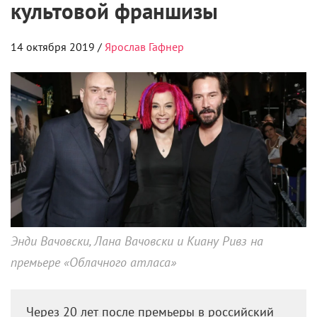
культовой франшизы
14 октября 2019 /
Ярослав Гафнер
Энди Вачовски, Лана Вачовски и Киану Ривз на
премьере «Облачного атласа»
Через 20 лет после премьеры в российский