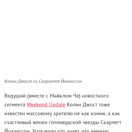
Колин Джост со Скарлетт Йоханссон
Ведущий (вместе с Майклом Че) новостного
сегмента
Weekend Update
Колин Джост тоже
известен массовому зрителю не как комик, а как
счастливый жених голливудской звезды Скарлетт
Йоханссон. Хотя мало кто знает, что именно