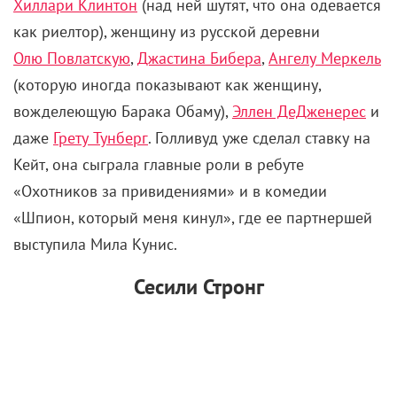
Хиллари Клинтон
(над ней шутят, что она одевается
как риелтор), женщину из русской деревни
Олю Повлатскую
,
Джастина Бибера
,
Ангелу Меркель
(которую иногда показывают как женщину,
вожделеющую Барака Обаму),
Эллен ДеДженерес
и
даже
Грету Тунберг
. Голливуд уже сделал ставку на
Кейт, она сыграла главные роли в ребуте
«Охотников за привидениями» и в комедии
«Шпион, который меня кинул», где ее партнершей
выступила Мила Кунис.
Сесили Стронг