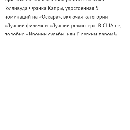
Голливуда Фрэнка Капры, удостоенная 5
номинаций на «Оскара», включая категории
«Лучший фильм» и «Лучший режиссер». В США ее,
подобно «Иронии судьбы, или С легким паром!»
Эльдара Рязанова, показывают каждый год на
Рождество. По сюжету, чудесный человек, владелец
небольшой кредитной конторы Джордж Бейли
(Джеймс Стюарт), оказывается в сложной
финансовой ситуации и решает покончить жизнь
самоубийством. Но в этот момент Джорджа спасает
ангел в образе забавного старичка по имени
Кларенс (Генри Треверс), чтобы показать ему, как
прекрасна жизнь и как она изменилась бы в самую
худшую сторону, если бы Бейли не было.