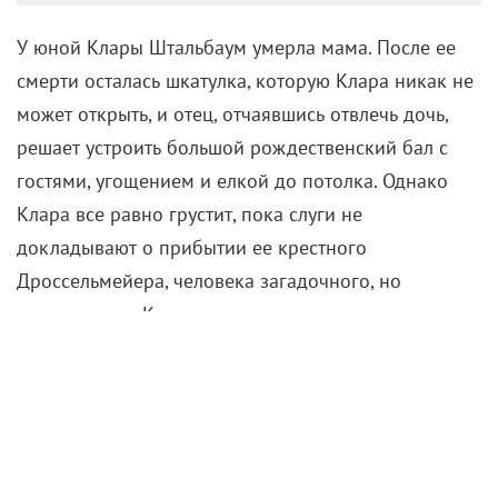
У юной Клары Штальбаум умерла мама. После ее
смерти осталась шкатулка, которую Клара никак не
может открыть, и отец, отчаявшись отвлечь дочь,
решает устроить большой рождественский бал с
гостями, угощением и елкой до потолка. Однако
Клара все равно грустит, пока слуги не
докладывают о прибытии ее крестного
Дроссельмейера, человека загадочного, но
дорогого для Клары.
Крестный дарит ей… не игрушечный дом с
заводными фигурками, не деревянного
Щелкунчика, а золотую нить, которая приведет
Клару сразу в три магических королевства: Страну