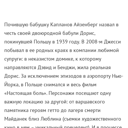
Почившую бабушку Капланов Айзенберг назвал в
честь своей двоюродной бабули Дорис,
покинувшей Польшу в 1939 году. В 2008-м Джесси
побывал в ее родных краях в компании любимой
супруги: в неказистом домике, к которому
направляются Дэвид и Бенджи, жила реальная
Дорис. За исключением эпизодов в аэропорту Нью-
Йорка, в Польше снимался и весь фильм
«Настоящая боль». Персонажи посещают одну
важную локацию за другой: от варшавского
памятника героям гетто до лагеря смерти
Майданек близ Люблина (съемки художественного
кино в нем – уникальный прецедент). И в процессе