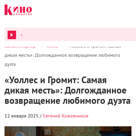
>
>
КиноРепортер
Кино
«Уоллес и Громит: Самая
ВСЕ ПОД
дикая месть»: Долгожданное возвращение любимого
дуэта
«Уоллес и Громит: Самая
дикая месть»: Долгожданное
возвращение любимого дуэта
12 января 2025 /
Евгений Кожевников