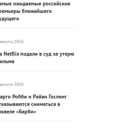
амые ожидаемые российские
ремьеры ближайшего
удущего
августа 2026
а Netflix подали в суд за утерю
ильма
августа 2026
арго Робби и Райан Гослинг
тказываются сниматься в
иквеле «Барби»