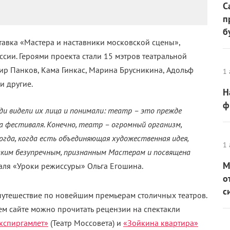
С
п
б
тавка «Мастера и наставники московской сцены»,
ссии. Героями проекта стали 15 мэтров театральной
мир Панков, Кама Гинкас, Марина Брусникина, Адольф
1 
и другие.
Н
ф
ди видели их лица и понимали: театр – это прежде
ма фестиваля. Конечно, театр – огромный организм,
огда, когда есть объединяющая художественная идея,
1 
ким безупречным, признанным Мастерам и посвящена
М
валя «Уроки режиссуры» Ольга Егошина.
о
с
опутешествие по новейшим премьерам столичных театров.
ем сайте можно прочитать рецензии на спектакли
кспиргамлет»
(Театр Моссовета) и
«Зойкина квартира»