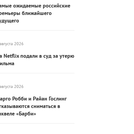
амые ожидаемые российские
ремьеры ближайшего
удущего
августа 2026
а Netflix подали в суд за утерю
ильма
августа 2026
арго Робби и Райан Гослинг
тказываются сниматься в
иквеле «Барби»