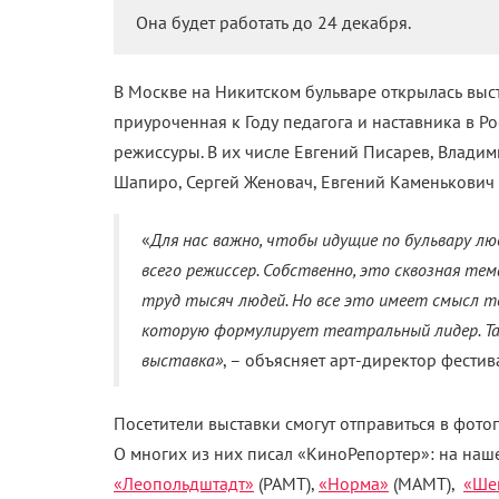
Она будет работать до 24 декабря.
В Москве на Никитском бульваре открылась выс
приуроченная к Году педагога и наставника в Ро
режиссуры. В их числе Евгений Писарев, Влади
Шапиро, Сергей Женовач, Евгений Каменькович 
«
Для нас важно, чтобы идущие по бульвару лю
всего режиссер. Собственно, это сквозная те
труд тысяч людей. Но все это имеет смысл т
которую формулирует театральный лидер. Та
выставка»
, – объясняет арт-директор фести
Посетители выставки смогут отправиться в фот
О многих из них писал «КиноРепортер»: на наш
«Леопольдштадт»
(РАМТ),
«Норма»
(МАМТ),
«Ше