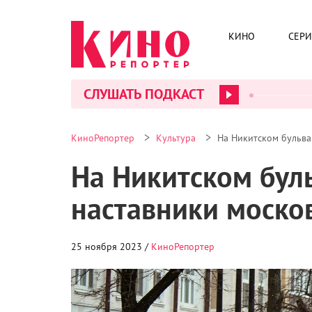
КИНО
СЕР
СЛУШАТЬ ПОДКАСТ
>
>
КиноРепортер
Культура
На Никитском бульва
На Никитском бул
наставники моско
25 ноября 2023 /
КиноРепортер