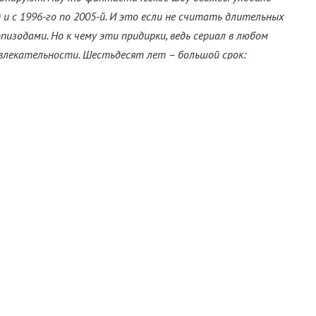
од и с 1996-го по 2005-й. И это если не считать длительных
изодами. Но к чему эти придирки, ведь сериал в любом
влекательности. Шестьдесят лет – большой срок:
о» даже попал в
Книгу рекордов Гиннесса
. Так в чем же
 – это, разумеется, способность Доктора к
рнадцать версий протагониста с грядущим
Шути Гатвой
в
пция реинкарнации/перерождения/воплощения не
едение нового умения объяснялось возрастом Уильяма
худшалось, что также приводило к спорам с авторами
у, создатели и придумали механизм реинкарнации, с
главного героя и продолжить его приключения в