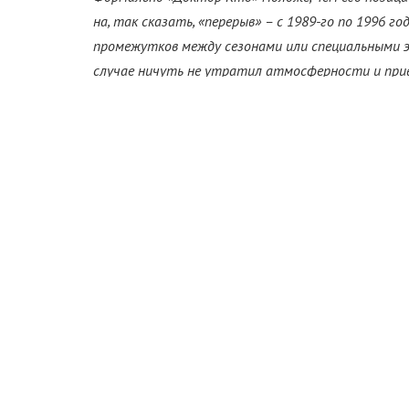
на, так сказать, «перерыв» – с 1989-го по 1996 г
промежутков между сезонами или специальными эп
случае ничуть не утратил атмосферности и при
благодаря своей продолжительности «Доктор Кт
кроется секрет его популярности?
Первое, что приходит в голову поклонникам шоу,
реинкарнации. Сейчас сериал насчитывает четы
роли очередного героя. Первоначально конце
должна была носить нарративный характер – вв
Хартнелла, первого Доктора. Здоровье актера у
сериала. Чтобы сюжетно убрать Хартнелла из шо
помощью которого можно было бы «омолодить» 
новом теле.