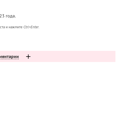
23 года.
кста и нажмите
Ctrl+Enter
.
ментарии