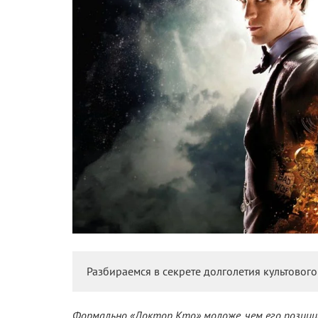
Разбираемся в секрете долголетия культовог
Формально «Доктор Кто» моложе, чем его позиц