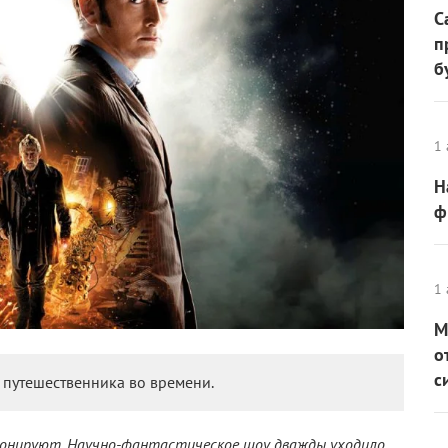
С
п
б
1 
Н
ф
1 
М
о
с
о путешественника во времени.
ионируют. Научно-фантастическое шоу дважды уходило