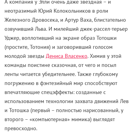
А компания у Элли очень даже звездная – и
неотразимый Юрий Колокольников в роли
Железного Дровосека, и Артур Ваха, блистательно
озвучивший Льва. И милейший джек-рассел-терьер
Уджер, воплотивший на экране образ Тотошки
(простите, Тотония) и заговоривший голосом
молодой звезды
Дениса Власенко
. Химия у этой
команды поистине сказочная, от чего и посыл
ленты читается убедительнее. Также глубокому
погружению в фэнтезийный мир способствуют
впечатляющие спецэффекты: созданные с
использованием технологии захвата движений Лев
и Тотошка (первый – полностью нарисованный, у
второго – «компьютерная» мимика) выглядят
превосходно.