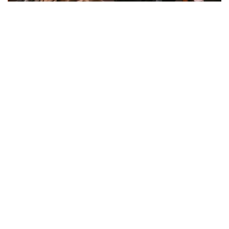
Фото: Пресс-служба Театра Наций / Вадим
Гортинский
Звездный состав разыгрывает классический
сюжет.
В Театре наций
продолжают
помещать классику в
непривычные временные рамки. На этот раз
действие мольеровской пьесы перенесено в
современную Францию. Что, разумеется, влечет за
собой путаницу: куда в таком случае прикажете
деть монарха-абсолютиста, который в оригинале
играет роль deus ex machina?