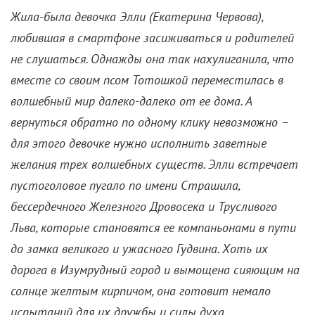
Жила-была девочка Элли (Екатерина Червова),
любившая в смартфоне засиживаться и родителей
не слушаться. Однажды она так нахулиганила, что
вместе со своим псом Тотошкой переместилась в
волшебный мир далеко-далеко от ее дома. А
вернуться обратно по одному клику невозможно –
для этого девочке нужно исполнить заветные
желания трех волшебных существ. Элли встречает
пустоголовое пугало по имени Страшила,
бессердечного Железного Дровосека и Трусливого
Льва, которые становятся ее компаньонами в пути
до замка великого и ужасного Гудвина. Хоть их
дорога в Изумрудный город и вымощена сияющим на
солнце желтым кирпичом, она готовит немало
испытаний для их дружбы и силы духа.