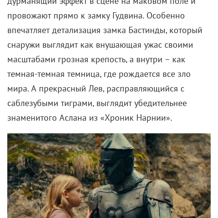
дурманящий эффект в сцене на маковом поле и
провожают прямо к замку Гудвина. Особенно
впечатляет детализация замка Бастинды, который
снаружи выглядит как внушающая ужас своими
масштабами грозная крепость, а внутри – как
темная-темная темница, где рождается все зло
мира. А прекрасный Лев, расправляющийся с
саблезубыми тиграми, выглядит убедительнее
знаменитого Аслана из «Хроник Нарнии».