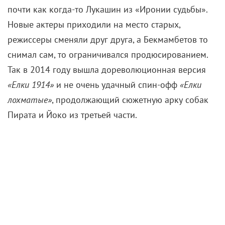
Позиционировалась лента как набор сюжетов о
простых людях, которые могут произойти в жизни
каждого жителя нашей страны. Сборы $22 млн
убедили Бекбамбетова, что он на верном пути.
После первых «Елок» все покатилось, как снежный
ком: почти каждый год россияне встречали в
компании
Ивана Урганта
и
Сергея Светлакова
. Их
герои Боря и Женя стали для зрителей своими —
почти как когда-то Лукашин из «Иронии судьбы».
Новые актеры приходили на место старых,
режиссеры сменяли друг друга, а Бекмамбетов то
снимал сам, то ограничивался продюсированием.
Так в 2014 году вышла дореволюционная версия
«Елки 1914»
и не очень удачный спин-офф
«Елки