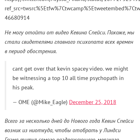
ref_src=twsrc%5Etfw%7Ctwcamp%5Etweetembed%7Ct
46680914
Не могу отойти от видео Кевина Спейси. Похоже, мы
стали свидетелями главного психопата всех времен
в период обострения.
cant get over that kevin spacey video. we might
be witnessing a top 10 all time psychopath in
his peak.
— OME (@Mike_Eagle)
December 25, 2018
Всего за несколько дней до Нового года Кевин Спейси
возник из ниоткуда, чтобы отобрать у Линдси
Грэма титул самого раздражающего, мерзкого