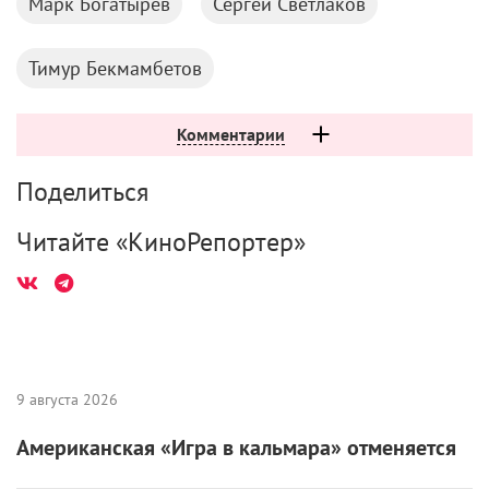
Если вы нашли ошибку, пожалуйста, выделите фрагмент текста и
нажмите
Ctrl+Enter
.
Анна Пармас
Дмитрий Нагиев
Егор Баранов
Елки последние
Жора Крыжовников
Иван Ургант
Марк Богатырев
Сергей Светлаков
Тимур Бекмамбетов
Комментарии
Поделиться