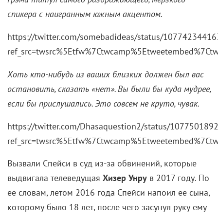
спикера с наигранным южным акцентом.
https://twitter.com/somebadideas/status/1077423441
ref_src=twsrc%5Etfw%7Ctwcamp%5Etweetembed%7Ctw
Хоть кто-нибудь из ваших близких должен был вас
остановить, сказать «нет». Вы были бы куда мудрее,
если бы прислушались. Это совсем не круто, чувак.
https://twitter.com/Dhasaquestion2/status/10775018
ref_src=twsrc%5Etfw%7Ctwcamp%5Etweetembed%7Ctw
Вызвали Спейси в суд из-за обвинений, которые
выдвигала телеведущая
Хизер Унру
в 2017 году. По
ее словам, летом 2016 года Спейси напоил ее сына,
которому было 18 лет, после чего засунул руку ему