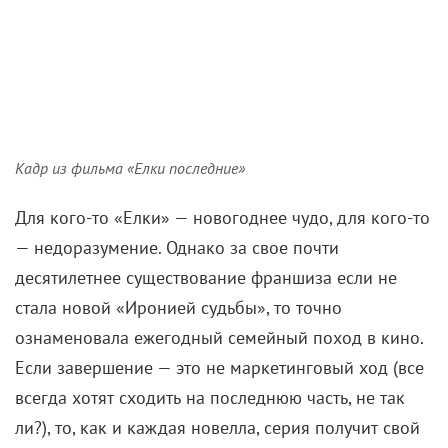
нами снова Ургант, Светлаков и Нагиев, лыжник и
сноубордист. Новички — актер Комаровский в
исполнении
Марка Богатырева
(очевидно, аллюзия
на
Данилу Козловского
), режиссеры
Егор Баранов
(
«Гоголь. Начало»
) и
Анна Пармас
(
«Петербург.
Только по любви»)
.
Кадр из фильма «Елки последние»