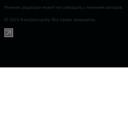
ЖУРНАЛ
КИНОРЕПОРТЕР
Find us on
Vkontakte
Find us on
Youtube
Мнение редакции может не совпадать с мнением авторов.
© 2026 Кинорепортер. Все права защищены.