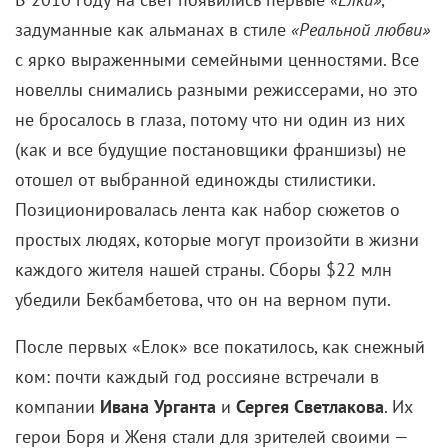
кино аккурат под Новый год (опробованная на
«Дневном дозоре»
и
«Иронии судьбы. Продолжение»
),
чтобы собрать все сливки с кошельков еще не
очнувшихся от праздничного угара россиян,
оказалась настолько успешной, что режиссер этих
фильмов
Тимур Бекмамбетов
подхватил это
начинание и запустил целый сериал веселых
зимних историй.
В 2010 году на свет появились первые
«Елки»
,
задуманные как альманах в стиле
«Реальной любви»
с ярко выраженными семейными ценностями. Все
новеллы снимались разными режиссерами, но это
не бросалось в глаза, потому что ни один из них
(как и все будущие постановщики франшизы) не
отошел от выбранной единожды стилистики.