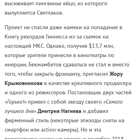
трубили все СМИ. Но с наступившим 2016-м
пришли
«Елки 5»
— и зрители, и критики были,
мягко говоря, не в восторге. Очевидно, к пятой
части «обычные люди с бытовыми историями»
закончились. Теперь на экране мелькали
космонавты и нефтяники… То есть те, кого
большинство из нас никогда в жизни не встретит.
Апогея абсурд достиг, пожалуй, в самом нелепом
эпизоде в истории отечественного кино, где Ургант
высиживает пингвинье яйцо, из которого
вылупляется Светлаков.
Проект не спасли даже намеки на попадание в
Книгу рекордов Гиннесса из-за съемок на
настоящей МКС. Однако, получив $13,7 млн,
которые зрители принесли в кинотеатры по