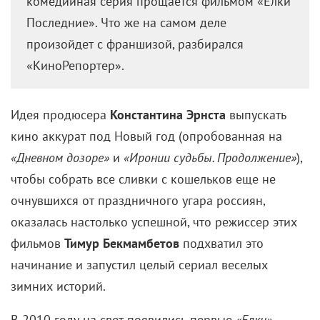
Постер фильма «Елки последние»
Каждый год 31 декабря мы с друзьями
ходим… на «Елки» — эта традиция спустя
годы все же завершится? Знаменитая
комедийная серия прощается фильмом «Елки
Последние». Что же на самом деле
произойдет с франшизой, разбирался
«КиноРепортер».
Идея продюсера
Константина Эрнста
выпускать