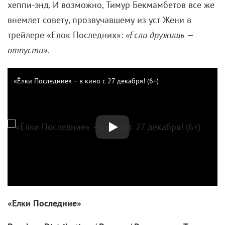
Для кого-то «Елки» — новогоднее чудо, для кого-то
— недоразумение. Однако за свое почти
десятилетнее существование франшиза если не
стала новой «Иронией судьбы», то точно
ознаменовала ежегодный семейный поход в кино.
Если завершение — это не маркетинговый ход (все
всегда хотят сходить на последнюю часть, не так
ли?), то, как и каждая новелла, серия получит свой
хеппи-энд. И возможно, Тимур Бекмамбетов все же
внемлет совету, прозвучавшему из уст Жени в
трейлере «Елок Последних»:
«Если дружишь —
отпусти»
.
«Ёлки Последние» – в кино с 27 декабря! (6+)