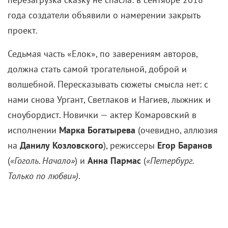
инерции, Бекмамбетов сдаваться не стал и вместо
того, чтобы закрыть франшизу, пригласил
Жору
Крыжовникова
в качестве креативного продюсера
и одного из режиссеров. Постановщик двух частей
«Горько!»
привел с собой звезду своего
«Самого
лучшего дня»
Дмитрия Нагиева
и добавил
фирменный стиль (некоторые эпизоды сняты на
смартфон или action-камеры). Но и эта
перезагрузка сказку не спасла: в сентябре 2018
года создатели объявили о намерении закрыть
проект.
Седьмая часть «Елок», по заверениям авторов,
должна стать самой трогательной, доброй и
волшебной. Пересказывать сюжеты смысла нет: с