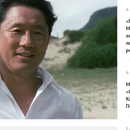
6 
«
М
з
л
р
6 
М
«
К
П
2 