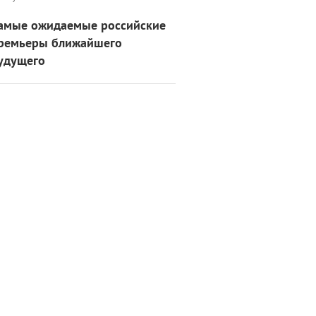
амые ожидаемые российские
ремьеры ближайшего
удущего