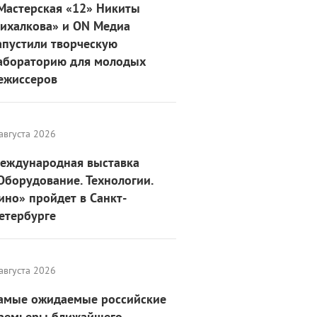
Мастерская «12» Никиты
ихалкова» и ON Медиа
апустили творческую
абораторию для молодых
ежиссеров
августа 2026
еждународная выставка
Оборудование. Технологии.
ино» пройдет в Санкт-
етербурге
августа 2026
амые ожидаемые российские
ремьеры ближайшего