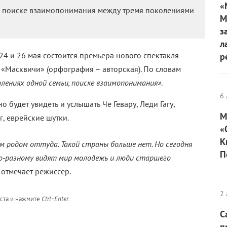
«
о поиске взаимопонимания между тремя поколениями
М
з
л
4 и 26 мая состоится премьера нового спектакля
р
«Масквичи» (орфография – авторская). По словам
лениях одной семьи, поиске взаимопонимания»
.
6 
о будет увидеть и услышать Че Гевару, Леди Гагу,
М
г, еврейские шутки.
«
К
ам родом оттуда. Такой страны больше нет. Но сегодня
П
по-разному видят мир молодежь и люди старшего
–
отмечает режиссер.
2 
кста и нажмите
Ctrl+Enter
.
С
п