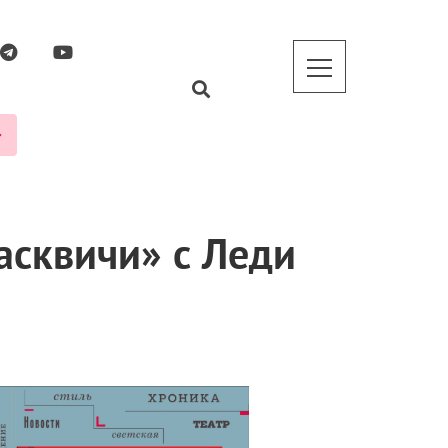
асквичи» с Леди