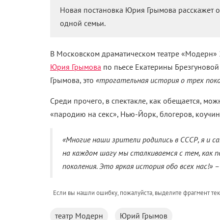
Новая постановка Юрия Грымова расскажет 
одной семьи.
В Московском драматическом театре «Модерн» 2
Юрия Грымова
по пьесе Екатерины Брезгуновой 
Грымова, это
«трогательная история о трех поко
Среди прочего, в спектакле, как обещается, можн
«пародию на секс», Нью-Йорк, блогеров, коучин
«Многие наши зрители родились в СССР, я и с
на каждом шагу мы сталкиваемся с тем, как 
поколения. Это яркая история обо всех нас!» 
Если вы нашли ошибку, пожалуйста, выделите фрагмент те
театр Модерн
Юрий Грымов