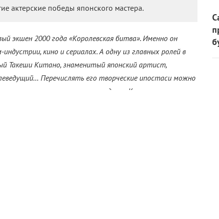
гие актерские победы японского мастера.
С
п
вый экшен 2000 года «Королевская битва». Именно он
б
индустрии, кино и сериалах. А одну из главных ролей в
ый Такеши Китано, знаменитый японский артист,
телеведущий… Перечислять его творческие ипостаси можно
е примечательные актерские подвиги Китано, за которые
.
ина» (1993)