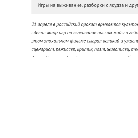
Игры на выживание, разборки с якудза и дру
21 апреля в российский прокат врывается культо
сделал жанр игр на выживание писком моды в гейм-
этом эпохальном фильме сыграл великий и ужасн
сценарист, режиссер, критик, поэт, живописец, 
долго. Поэтому давайте лучше вспомним наиболе
мы будем любить и ценить его до скончания веков
«Сонат