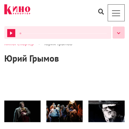
>
КиноРепортер
Юрий Грымов
ВСЕ ПОДКАСТЫ
Юрий Грымов
Рецензии
Статьи
Журнал