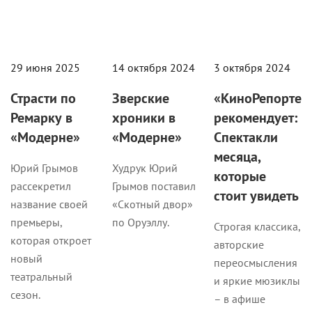
29 июня 2025
14 октября 2024
3 октября 2024
Страсти по
Зверские
«КиноРепортер
Ремарку в
хроники в
рекомендует:
«Модерне»
«Модерне»
Спектакли
месяца,
Юрий Грымов
Худрук Юрий
которые
рассекретил
Грымов поставил
стоит увидеть
название своей
«Скотный двор»
премьеры,
по Оруэллу.
Строгая классика,
которая откроет
авторские
новый
переосмысления
театральный
и яркие мюзиклы
сезон.
– в афише