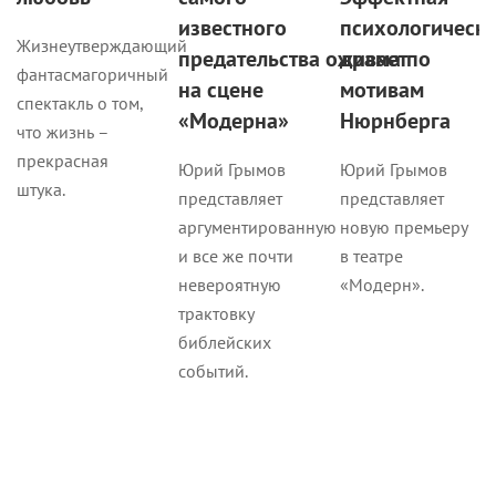
известного
психологическ
Жизнеутверждающий
предательства оживает
драма по
фантасмагоричный
на сцене
мотивам
спектакль о том,
«Модерна»
Нюрнберга
что жизнь –
прекрасная
Юрий Грымов
Юрий Грымов
штука.
представляет
представляет
аргументированную
новую премьеру
­и все же почти
в театре
невероятную
«Модерн».
трактовку
библейских
событий.
Новости
Новости
Новости