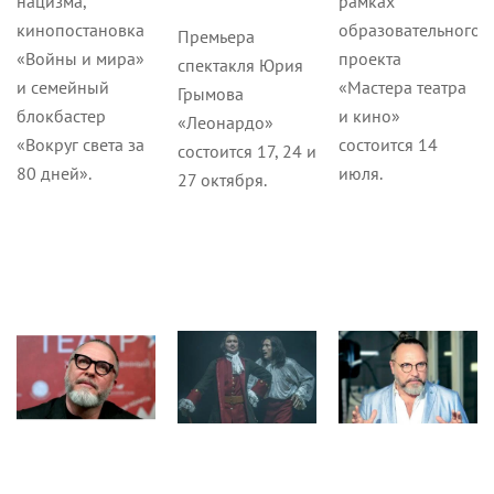
нацизма,
рамках
кинопостановка
образовательного
Премьера
«Войны и мира»
проекта
спектакля Юрия
и семейный
«Мастера театра
Грымова
блокбастер
и кино»
«Леонардо»
«Вокруг света за
состоится 14
состоится 17, 24 и
80 дней».
июля.
27 октября.
Новости
Новости
Культура