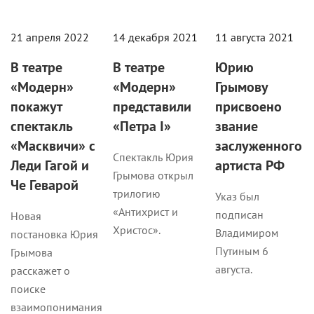
21 апреля 2022
14 декабря 2021
11 августа 2021
В театре
В театре
Юрию
«Модерн»
«Модерн»
Грымову
покажут
представили
присвоено
спектакль
«Петра I»
звание
«Масквичи» с
заслуженного
Спектакль Юрия
Леди Гагой и
артиста РФ
Грымова открыл
Че Геварой
трилогию
Указ был
«Антихрист и
подписан
Новая
Христос».
Владимиром
постановка Юрия
Путиным 6
Грымова
августа.
расскажет о
поиске
взаимопонимания